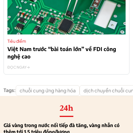
Tiêu điểm
Việt Nam trước “bài toán lớn” về FDI công
nghệ cao
ĐỌC NGAY
Tags:
chuỗi cung ứng hàng hóa
dịch chuyển chuỗi cu
24h
Giá vàng trong nước nối tiếp đà tăng, vàng nhẫn có
thêm tới 1,5 triệu đồng/lượng