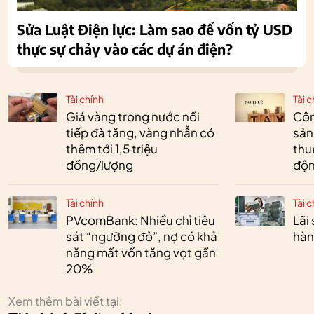
Sửa Luật Điện lực: Làm sao để vốn tỷ USD
thực sự chảy vào các dự án điện?
Tài chính
Tài c
Giá vàng trong nước nối
Côn
tiếp đà tăng, vàng nhẫn có
sản
thêm tới 1,5 triệu
thu
đồng/lượng
độn
Tài chính
Tài c
PVcomBank: Nhiều chỉ tiêu
Lãi
sát “ngưỡng đỏ”, nợ có khả
hàn
năng mất vốn tăng vọt gần
20%
Xem thêm bài viết tại: