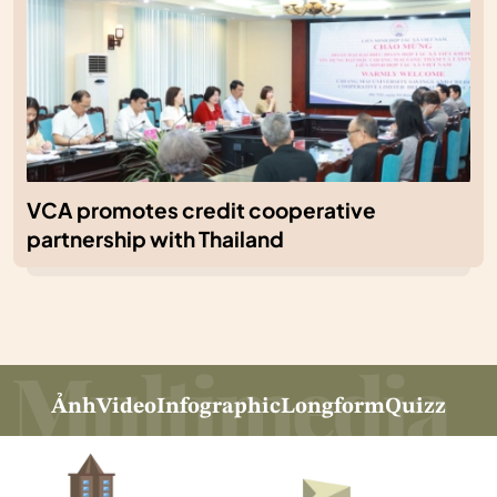
VCA promotes credit cooperative
partnership with Thailand
Ảnh
Video
Infographic
Longform
Quizz