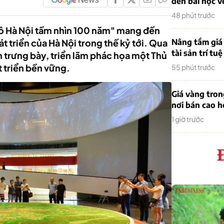
đến bài học v
48 phút trước
đô Hà Nội tầm nhìn 100 năm" mang đến
t triển của Hà Nội trong thế kỷ tới. Qua
Nâng tầm giá 
tài sản trí tuệ
 trưng bày, triển lãm phác họa một Thủ
t triển bền vững.
55 phút trước
Giá vàng tro
nơi bán cao 
1 giờ trước