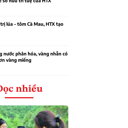
ề sở hữu trí tuệ của HTX
trị lúa - tôm Cà Mau, HTX tạo
ng nước phân hóa, vàng nhẫn có
hơn vàng miếng
Đọc nhiều