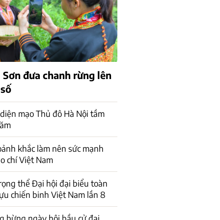
Sơn đưa chanh rừng lên
 số
diện mạo Thủ đô Hà Nội tầm
năm
ảnh khắc làm nên sức mạnh
o chí Việt Nam
rọng thể Đại hội đại biểu toàn
ựu chiến binh Việt Nam lần 8
g bừng ngày hội bầu cử đại