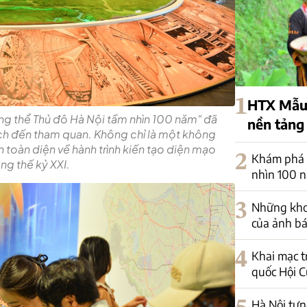
1
HTX Mẫu 
ổng thể Thủ đô Hà Nội tầm nhìn 100 năm" đã
nền tảng
ch đến tham quan. Không chỉ là một không
n toàn diện về hành trình kiến tạo diện mạo
2
Khám phá 
ng thế kỷ XXI.
nhìn 100 
3
Những kho
của ảnh bá
4
Khai mạc t
quốc Hội C
Hà Nội tưn