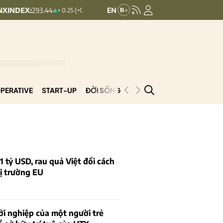
UPCOMINDEX:
126.99
VN30:
1,911.0
+ 0.25 (+0.09%)
+ 0.29 (+0.23%)
PERATIVE
START-UP
ĐỜI SỐNG
PODCAST
VNCOOP
1 tỷ USD, rau quả Việt đổi cách
ị trường EU
i nghiệp của một người trẻ