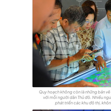
Quy hoạch không còn là những bản vẽ 
với mỗi người dân Thủ đô. Nhiều ngư
phát triển các khu đô thị, khô