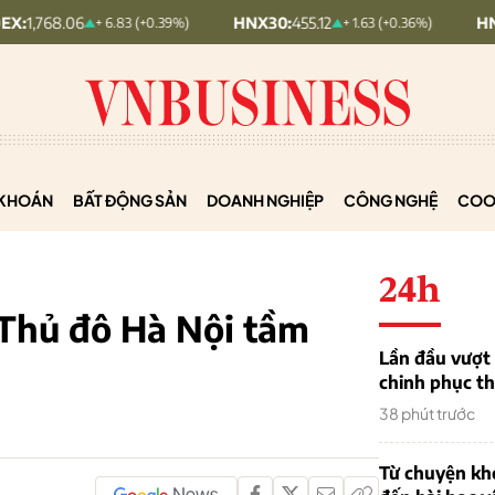
HNX30:
455.12
HNXINDEX:
293.44
+0.39%)
+ 1.63 (+0.36%)
KHOÁN
BẤT ĐỘNG SẢN
DOANH NGHIỆP
CÔNG NGHỆ
COO
24h
Thủ đô Hà Nội tầm
Lần đầu vượt 
chinh phục th
38 phút trước
Từ chuyện khở