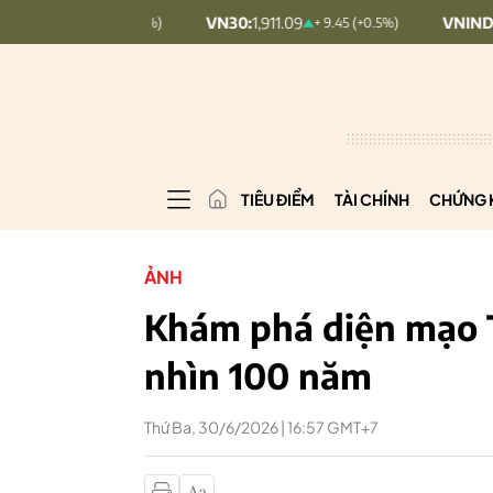
VN30:
1,911.09
VNINDEX:
1,768.06
+ 9.45 (+0.5%)
+ 6.83 (
TIÊU ĐIỂM
TÀI CHÍNH
CHỨNG 
ẢNH
Khám phá diện mạo 
nhìn 100 năm
Thứ Ba, 30/6/2026 | 16:57 GMT+7