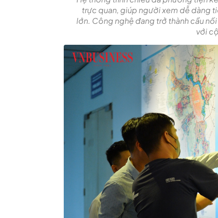
trực quan, giúp người xem dễ dàng 
lớn. Công nghệ đang trở thành cầu nối
với c