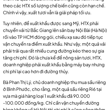
theo các HTX số lượng chế biến cũng còn hạn chế.
Chính vì vậy, xuất tươi vẫn là giải pháp tối ưu.
Tuy nhiên, để xuất khẩu được sang Mỹ, HTX phải
chuyển vải từ Bắc Giang lên sân bay Nội Bài (Hà Nội)
rồi vào TP HCM đóng gói, chiếu xạ sau đó tiếp tục
vận chuyển ra điểm xuất khẩu. Như vậy, một quả vải
phải trải qua rất nhiều cung đường kéo theo sự gia
tăng chi phí. Đó là chưa kể để nông sản tươi, HTX,
doanh nghiệp phải xuất khẩu bằng máy bay nhưng
chi phí lại cao hơn đi đường thủy.
Bà Phan Thị Lý, chủ doanh nghiệp thu mua sầu riêng
ở Bình Phước, cho rằng, một quả sầu riêng Ri6 tại
vựa mà giá hàng loại 1 xuất khẩu đã 90.000
-100.000 đồng/kg. Chỉ cần vận chuyển đường
hàng không về Hà Nội thì chi phí ít cũng cộng thêm