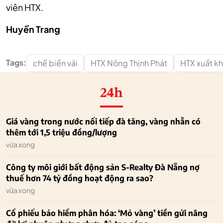
viên HTX.
Huyền Trang
Tags:
chế biến vải
HTX Nông Thịnh Phát
HTX xuất k
24h
Giá vàng trong nước nối tiếp đà tăng, vàng nhẫn có
thêm tới 1,5 triệu đồng/lượng
vừa xong
Công ty môi giới bất động sản S-Realty Đà Nẵng nợ
thuế hơn 74 tỷ đồng hoạt động ra sao?
vừa xong
Cổ phiếu bảo hiểm phân hóa: ‘Mỏ vàng’ tiền gửi nâng