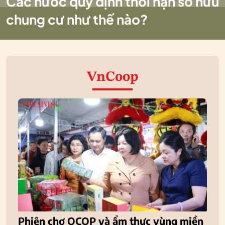
Các nước quy định thời hạn sở hữu
chung cư như thế nào?
VnCoop
Phiên chợ OCOP và ẩm thực vùng miền