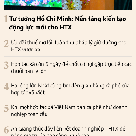
1
Tư tưởng Hồ Chí Minh: Nền tảng kiến tạo
động lực mới cho HTX
2
Ưu đãi thuế mở lối, tuân thủ pháp lý giữ đường cho
HTX vươn xa
3
Hợp tác xã còn 6 ngày để chốt cơ hội gặp trực tiếp các
chuỗi bán lẻ lớn
4
Hai ông lớn Nhật cùng tìm đến gian hàng cà phê của
hợp tác xã Việt
5
Khi một hợp tác xã Việt Nam bán cà phê như doanh
nghiệp toàn cầu
6
An Giang thúc đẩy liên kết doanh nghiệp - HTX để
nâng giá trị lúa gạo công nghệ cao