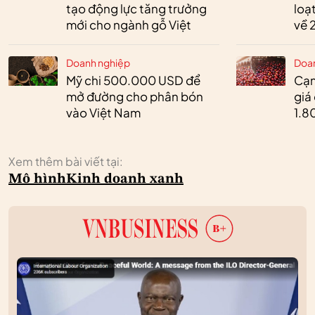
tạo động lực tăng trưởng
loạ
mới cho ngành gỗ Việt
về 
Doanh nghiệp
Doa
Mỹ chi 500.000 USD để
Cạn
mở đường cho phân bón
giá
vào Việt Nam
1.8
Xem thêm bài viết tại:
Mô hình
Kinh doanh xanh