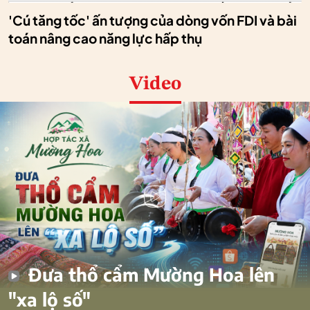
'Cú tăng tốc' ấn tượng của dòng vốn FDI và bài
toán nâng cao năng lực hấp thụ
Video
Đưa thổ cẩm Mường Hoa lên
"xa lộ số"