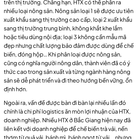
trên thị trường. Chẳng hạn, HTX có thể phân ra
nhiều loại nông sản. Nông sản loại 1 sẽ được ưu tiên
xuất khẩu sang thị trường cao cấp, loại 2 xuất khẩu
sang thị trường trung bình, không khắt khe lắm
hoặc tiêu dùng nội địa; loại 3 không cần mẫu mã
đẹp nhưng chất lượng bảo đảm được dùng để chế
biến, đóng hộp… Khi phân loại được nông sản,
cũng có nghĩa người nông dân, thành viên đã có ý
thức cao trong sản xuất và từng ngành hàng nông
sản sẽ dễ phát triển và đi theo hướng bền vững, ổn
định hơn.
Ngoài ra, vấn đề được bàn đi bàn lại nhiều lần đó
chính là chi phí logistics ăn mòn lợi nhuận của HTX,
doanh nghiệp. Nhiều HTX ở Bắc Giang hiện nay đã
liên kết với doanh nghiệp để chế biến trà vải, nến
thơm từ quả vải, bánh mì, bánh ngọt từ vải... nhưng