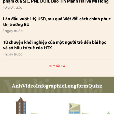
phạm của SJC, PNJ, DOJI, Bảo Tín Mạnh Hải và Mi Hồng
10 giờ trước
Lần đầu vượt 1 tỷ USD, rau quả Việt đổi cách chinh phục
thị trường EU
1 ngày trước
Từ chuyện khởi nghiệp của một người trẻ đến bài học
về sở hữu trí tuệ của HTX
1 ngày trước
XEM TẤT CẢ
Ảnh
Video
Infographic
Longform
Quizz