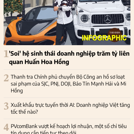
1
'Soi' hệ sinh thái doanh nghiệp trăm tỷ liên
quan Huấn Hoa Hồng
2
Thanh tra Chính phủ chuyển Bộ Công an hồ sơ loạt
sai phạm của SJC, PNJ, DOJI, Bảo Tín Mạnh Hải và Mi
Hồng
3
Xuất khẩu trực tuyến thời AI: Doanh nghiệp Việt tăng
tốc thế nào?
4
PVcomBank vượt kế hoạch lợi nhuận, một số chỉ tiêu
tín dụng cần tiếp tục theo dõi