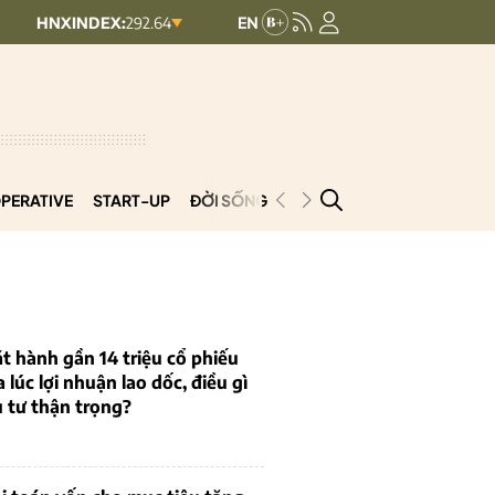
NDEX:
292.64
UPCOMINDEX:
127.17
8.56 (2.84%)
+ 0.03 (+0.02%)
PERATIVE
START-UP
ĐỜI SỐNG
PODCAST
VNCOOP
t hành gần 14 triệu cổ phiếu
a lúc lợi nhuận lao dốc, điều gì
 tư thận trọng?