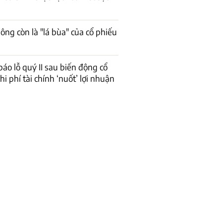
ông còn là "lá bùa" của cổ phiếu
báo lỗ quý II sau biến động cổ
hi phí tài chính ‘nuốt’ lợi nhuận