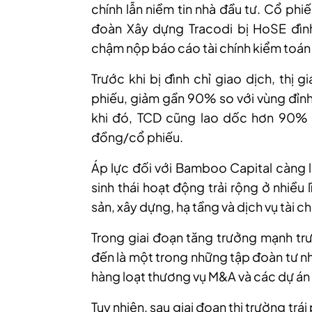
chính lẫn niềm tin nhà đầu tư. Cổ p
đoàn Xây dựng Tracodi bị HoSE đìn
chậm nộp báo cáo tài chính kiểm toán
Trước khi bị đình chỉ giao dịch, thị
phiếu, giảm gần 90% so với vùng đỉnh
khi đó, TCD cũng lao dốc hơn 90% 
đồng/cổ phiếu.
Áp lực đối với Bamboo Capital càng 
sinh thái hoạt động trải rộng ở nhiều
sản, xây dựng, hạ tầng và dịch vụ tài ch
Trong giai đoạn tăng trưởng mạnh tr
đến là một trong những tập đoàn tư nh
hàng loạt thương vụ M&A và các dự án
Tuy nhiên, sau giai đoạn thị trường t