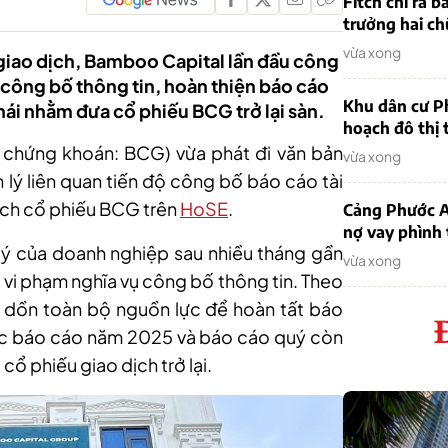
Fitch chỉ ra 
trưởng hai ch
vừa xong
 giao dịch, Bamboo Capital lần đầu công
m công bố thông tin, hoàn thiện báo cáo
Khu dân cư P
 thái nhằm đưa cổ phiếu BCG trở lại sàn.
hoạch đô thị 
chứng khoán: BCG) vừa phát đi văn bản
vừa xong
n lý liên quan tiến độ công bố báo cáo tài
ịch cổ phiếu BCG trên
HoSE
.
Cảng Phước An
nợ vay phình
ý của doanh nghiệp sau nhiều tháng gần
vừa xong
 vi phạm nghĩa vụ công bố thông tin. Theo
dồn toàn bộ nguồn lực để hoàn tất báo
ác báo cáo năm 2025 và báo cáo quý còn
ổ phiếu giao dịch trở lại.