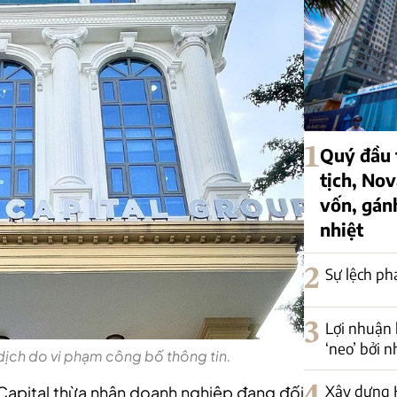
1
Quý đầu t
tịch, Nov
vốn, gán
nhiệt
2
Sự lệch ph
3
Lợi nhuận 
‘neo’ bởi 
dịch do vi phạm công bố thông tin.
4
Xây dựng H
apital thừa nhận doanh nghiệp đang đối