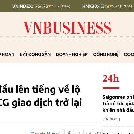
NDEX:
1,764.78
HNX30:
453.19
HNXI
19.87 (1.11%)
5.87 (1.28%)
KHOÁN
BẤT ĐỘNG SẢN
DOANH NGHIỆP
CÔNG NGHỆ
COO
24h
ầu lên tiếng về lộ
Saigonres phá
G giao dịch trở lại
trả cổ tức giữ
khiến nhà đầu
vừa xong