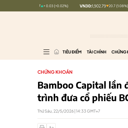
NDEX:
127.17
VN30:
1,902.79
VNI
+ 0.03 (+0.02%)
20.7 (1.08%)
TIÊU ĐIỂM
TÀI CHÍNH
CHỨNG 
CHỨNG KHOÁN
Bamboo Capital lần đ
trình đưa cổ phiếu BC
Thứ Sáu, 22/5/2026 | 14:33 GMT+7