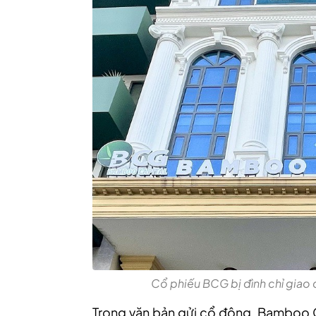
Cổ phiếu BCG bị đình chỉ giao 
Trong văn bản gửi cổ đông, Bamboo C