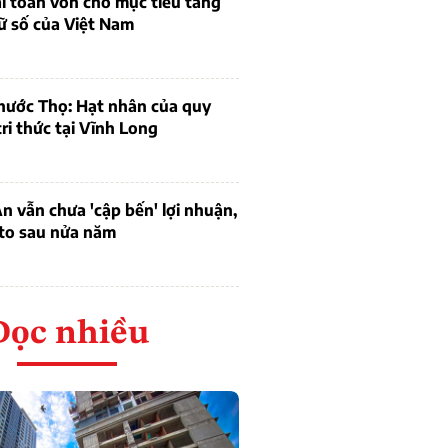
bài toán vốn cho mục tiêu tăng
ữ số của Việt Nam
hước Thọ: Hạt nhân của quy
tri thức tại Vĩnh Long
 vẫn chưa 'cập bến' lợi nhuận,
 to sau nửa năm
Đọc nhiều