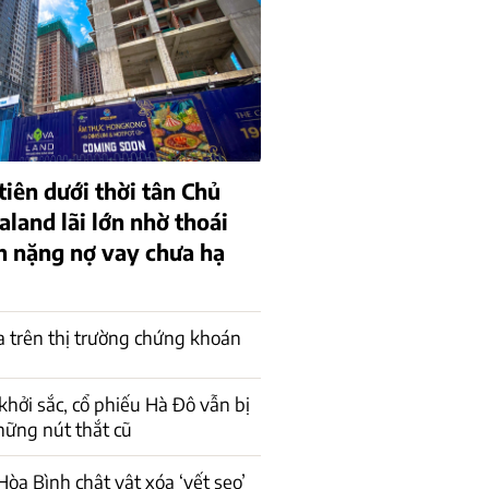
iên dưới thời tân Chủ
aland lãi lớn nhờ thoái
h nặng nợ vay chưa hạ
a trên thị trường chứng khoán
khởi sắc, cổ phiếu Hà Đô vẫn bị
những nút thắt cũ
òa Bình chật vật xóa ‘vết sẹo’