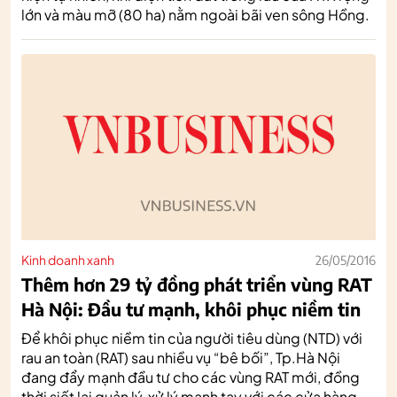
lớn và màu mỡ (80 ha) nằm ngoài bãi ven sông Hồng.
Kinh doanh xanh
26/05/2016
Thêm hơn 29 tỷ đồng phát triển vùng RAT
Hà Nội: Đầu tư mạnh, khôi phục niềm tin
Để khôi phục niềm tin của người tiêu dùng (NTD) với
rau an toàn (RAT) sau nhiều vụ “bê bối”, Tp.Hà Nội
đang đẩy mạnh đầu tư cho các vùng RAT mới, đồng
thời siết lại quản lý, xử lý mạnh tay với các cửa hàng