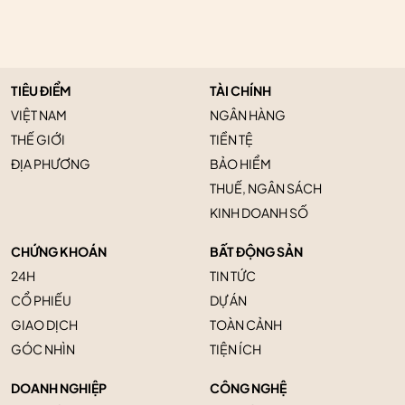
TIÊU ĐIỂM
TÀI CHÍNH
VIỆT NAM
NGÂN HÀNG
THẾ GIỚI
TIỀN TỆ
ĐỊA PHƯƠNG
BẢO HIỂM
THUẾ, NGÂN SÁCH
KINH DOANH SỐ
CHỨNG KHOÁN
BẤT ĐỘNG SẢN
24H
TIN TỨC
CỔ PHIẾU
DỰ ÁN
GIAO DỊCH
TOÀN CẢNH
GÓC NHÌN
TIỆN ÍCH
DOANH NGHIỆP
CÔNG NGHỆ