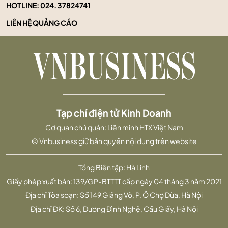
HOTLINE:
024. 37824741
LIÊN HỆ QUẢNG CÁO
Tạp chí điện tử Kinh Doanh
Cơ quan chủ quản: Liên minh HTX Việt Nam
© Vnbusiness giữ bản quyền nội dung trên website
Tổng Biên tập: Hà Linh
Giấy phép xuất bản: 139/GP-BTTTT cấp ngày 04 tháng 3 năm 2021
Địa chỉ Tòa soạn: Số 149 Giảng Võ, P. Ô Chợ Dừa, Hà Nội
Địa chỉ ĐK: Số 6, Dương Đình Nghệ, Cầu Giấy, Hà Nội