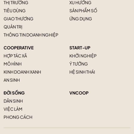
THỊ TRƯỜNG
XU HƯỚNG
TIÊU DÙNG
SẢN PHẨM SỐ
GIAO THƯƠNG
ỨNG DỤNG
QUẢN TRỊ
THÔNG TIN DOANH NGHIỆP
COOPERATIVE
START-UP
HỢP TÁC XÃ
KHỞI NGHIỆP
MÔ HÌNH
Ý TƯỞNG
KINH DOANH XANH
HỆ SINH THÁI
AN SINH
ĐỜI SỐNG
VNCOOP
DÂN SINH
VIỆC LÀM
PHONG CÁCH