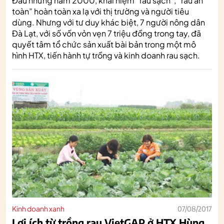
Đầu những năm 2000, khái niệm “rau sạch”, “rau an
toàn” hoàn toàn xa lạ với thị trường và người tiêu
dùng. Nhưng với tư duy khác biệt, 7 người nông dân
Đà Lạt, với số vốn vỏn vẹn 7 triệu đồng trong tay, đã
quyết tâm tổ chức sản xuất bài bản trong một mô
hình HTX, tiến hành tự trồng và kinh doanh rau sạch.
Kinh doanh xanh
07/08/2017
Lợi ích từ trồng rau VietGAP ở HTX Hùng