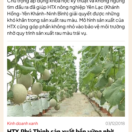
Chú trọng áp dụng khoa học kỹ thuật và không ngừng
tìm đầu ra đã giúp HTX nông nghiệp Yên Lạc (Khánh
Hồng-Yên Khánh-Ninh Bình) giải quyết được những
khó khăn trong sản xuất rau màu. Mô hình sản xuất của
HTX cũng góp phần không nhỏ vào bảo vệ môi trường
nhờ quy trình sản xuất rau màu trái vụ.
Kinh doanh xanh
03/12/2018
HTX Phú Thịnh sản xuất bền vững nhờ