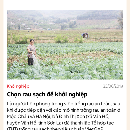
Khởi nghiệp
25/06/2019
Chọn rau sạch để khởi nghiệp
Là người tiên phong trong việc trồng rau an toàn, sau
khi được tiếp cận với các mô hình trồng rau an toàn ở
Mộc Châu và Hà Nội, bà Đinh Thị Xoa (xã Vân Hồ,
huyện Vân Hồ, tỉnh Sơn La) đã thành lập Tổ hợp tác
(THT) trồng rau sạch theo tiêu chuẩn VietGAP.