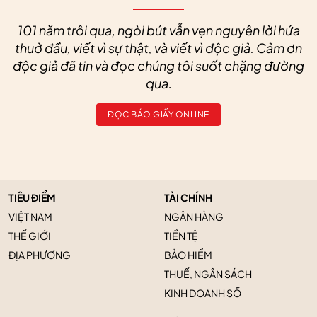
101 năm trôi qua, ngòi bút vẫn vẹn nguyên lời hứa
thuở đầu, viết vì sự thật, và viết vì độc giả. Cảm ơn
độc giả đã tin và đọc chúng tôi suốt chặng đường
qua.
ĐỌC BÁO GIẤY ONLINE
TIÊU ĐIỂM
TÀI CHÍNH
VIỆT NAM
NGÂN HÀNG
THẾ GIỚI
TIỀN TỆ
ĐỊA PHƯƠNG
BẢO HIỂM
THUẾ, NGÂN SÁCH
KINH DOANH SỐ