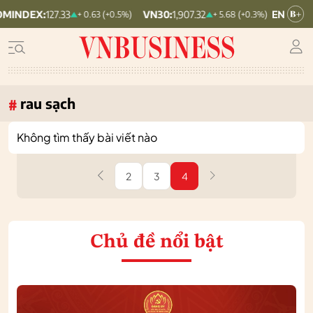
:
127.33
VN30:
1,907.32
VNINDEX:
1,767.7
+ 0.63 (+0.5%)
+ 5.68 (+0.3%)
rau sạch
#
Không tìm thấy bài viết nào
2
3
4
Chủ đề nổi bật