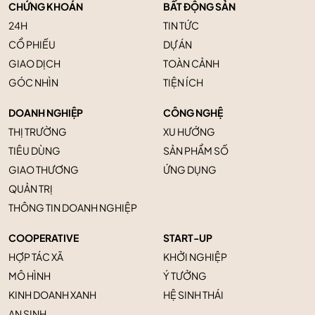
CHỨNG KHOÁN
BẤT ĐỘNG SẢN
24H
TIN TỨC
CỔ PHIẾU
DỰ ÁN
GIAO DỊCH
TOÀN CẢNH
GÓC NHÌN
TIỆN ÍCH
DOANH NGHIỆP
CÔNG NGHỆ
THỊ TRƯỜNG
XU HƯỚNG
TIÊU DÙNG
SẢN PHẨM SỐ
GIAO THƯƠNG
ỨNG DỤNG
QUẢN TRỊ
THÔNG TIN DOANH NGHIỆP
COOPERATIVE
START-UP
HỢP TÁC XÃ
KHỞI NGHIỆP
MÔ HÌNH
Ý TƯỞNG
KINH DOANH XANH
HỆ SINH THÁI
AN SINH