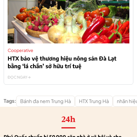
Cooperative
HTX bảo vệ thương hiệu nông sản Đà Lạt
bằng ‘lá chắn’ sở hữu trí tuệ
ĐỌC NGAY
Tags:
Bánh đa nem Trung Hà
HTX Trung Hà
nhãn hiệ
24h
Phú Quốc chuẩn bị 50.000 căn nhà ở xã hội và cho