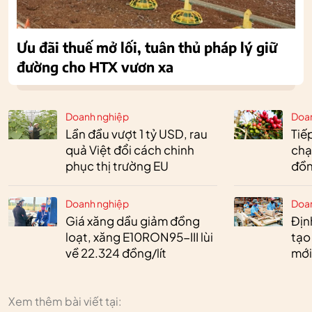
Ưu đãi thuế mở lối, tuân thủ pháp lý giữ
đường cho HTX vươn xa
Doanh nghiệp
Doa
Lần đầu vượt 1 tỷ USD, rau
Tiế
quả Việt đổi cách chinh
chạ
phục thị trường EU
đồn
Doanh nghiệp
Doa
Giá xăng dầu giảm đồng
Định
loạt, xăng E10RON95-III lùi
tạo
về 22.324 đồng/lít
mới
Xem thêm bài viết tại: