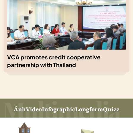
VCA promotes credit cooperative
partnership with Thailand
Ảnh
Video
Infographic
Longform
Quizz