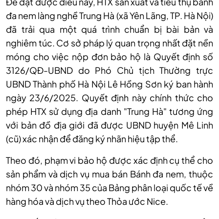
Để đạt được điều này, HTX sản xuất và tiêu thụ bánh
đa nem làng nghề Trung Hà (xã Yên Lãng, TP. Hà Nội)
đã trải qua một quá trình chuẩn bị bài bản và
nghiêm túc. Cơ sở pháp lý quan trọng nhất đặt nền
móng cho việc nộp đơn bảo hộ là Quyết định số
3126/QĐ-UBND do Phó Chủ tịch Thường trực
UBND Thành phố Hà Nội Lê Hồng Sơn ký ban hành
ngày 23/6/2025. Quyết định này chính thức cho
phép HTX sử dụng địa danh "Trung Hà" tương ứng
với bản đồ địa giới đã được UBND huyện Mê Linh
(cũ) xác nhận để đăng ký nhãn hiệu tập thể.
Theo đó, phạm vi bảo hộ được xác định cụ thể cho
sản phẩm và dịch vụ mua bán Bánh đa nem, thuộc
nhóm 30 và nhóm 35 của Bảng phân loại quốc tế về
hàng hóa và dịch vụ theo Thỏa ước Nice.