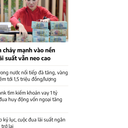
 chảy mạnh vào nền
lãi suất vẫn neo cao
rong nước nối tiếp đà tăng, vàng
êm tới 1,5 triệu đồng/lượng
k tìm kiếm khoản vay 1 tỷ
đua huy động vốn ngoại tăng
p kỷ lục, cuộc đua lãi suất ngân
trở lại