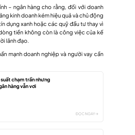
hính – ngân hàng cho rằng, đ
ối với doanh
 mảng kinh doanh kém hiệu quả và chủ động
tín dụng xanh hoặc các quỹ đầu tư thay vì
 dòng tiền không còn là công việc của kế
ời lãnh đạo.
nhấn mạnh
d
oanh nghiệp và người vay cần
i suất chạm trần nhưng
gân hàng vẫn vơi
ĐỌC NGAY