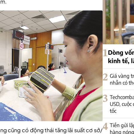
ăm.
1
Dòng vốn
kinh tế, 
2
Giá vàng t
nhẫn có th
3
Techcomban
USD, cuộc 
tốc
4
Tiền gửi lậ
ng cũng có động thái tăng lãi suất cơ sở/
hàng nóng 