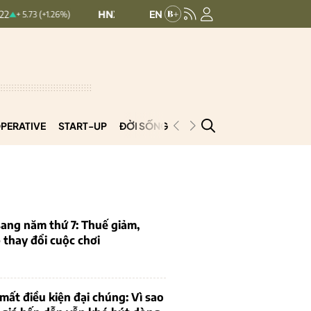
HNXINDEX:
292.69
UPCOMINDEX:
127.33
3 (+1.26%)
0.5 (0.17%)
PERATIVE
START-UP
ĐỜI SỐNG
PODCAST
VNCOOP
ang năm thứ 7: Thuế giảm,
thay đổi cuộc chơi
mất điều kiện đại chúng: Vì sao