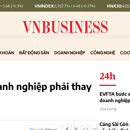
VNINDEX:
1,767.71
HNX30:
459.22
%)
+ 6.48 (+0.37%)
+ 5.7
KHOÁN
BẤT ĐỘNG SẢN
DOANH NGHIỆP
CÔNG NGHỆ
COO
24h
anh nghiệp phải thay
EVFTA bước s
doanh nghiệp 
vừa xong
Cảng Sài Gòn 