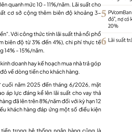
a lên quanh mức 10 - 11%/năm. Lãi suất cho
5
PVcomBank:
 suất cơ sở cộng thêm biên độ khoảng 3-
đỏ”, nợ có
20%
ền". Với công thức tính lãi suất thả nổi phổ
6
Lãi suất t
êm biên độ từ 3% đến 4%), chi phí thực tế
ỡng 14% - 15%/năm.
n kinh doanh hay kế hoạch mua nhà trả góp
 đỏ về dòng tiền
cho khách hàng.
ừ cuối năm 2025 đến tháng 6/2026, mặt
o áp lực đáng kể lên lãi suất cho vay thả
ân hàng đã lên trên 8%/năm đối với kỳ hạn 12
u khách hàng đáp ứng một số điều kiện
tiền trong hệ thống
ngân hàng cũng là