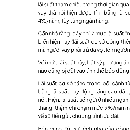
lãi suất tham chiếu trong thời gian qu
vay thả nổi hiện được tính bằng lãi
4%/năm, tùy từng ngân hàng.
Cần nhớ rằng, đây chỉ là mức lãi suất "n
biến hiện nay (lãi suất cơ sở cộng th
mà người vay phải trả đã vọt lên ngư
Với mức lãi suất này, bất kỳ phương á
nào cũng bị đặt vào tình thế báo động
Lãi
suất cơ sở tăng trong bối cảnh t
bằng lãi suất huy động tăng cao đã tạ
nổi. Hiện, lãi suất tiền gửi ở nhiều ng
tháng, thậm chí chạm mức 9%/năm nế
về số tiền gửi, chương trình ưu đãi.
Bên
cạnh đó,
sự lệch pha của dòng 