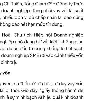
g Chí Thiện, Tổng Giám đốc Công ty Thực
doanh nghiệp đang phải vay với l
ãi suất
, nhiều đơn vị dù chấp nhận lãi cao cũng
 thông báo hết hạn mức
tín dụng
.
 Hoà, Chủ tịch Hiệp hội Doanh nghiệp
ghiệp nhỏ đang bị "vắt kiệt" không gian
các dự án đầu tư công khổng lồ hút sạch
 doanh nghiệp SME rơi vào cảnh thiếu vốn
đình trệ.
y vốn
uyên mà "tiền rẻ" đã hết, tư duy vay vốn
ã lỗi thời. Giờ đây, "giấy thông hành" để
h là sự minh bạch và hiệu quả kinh doanh