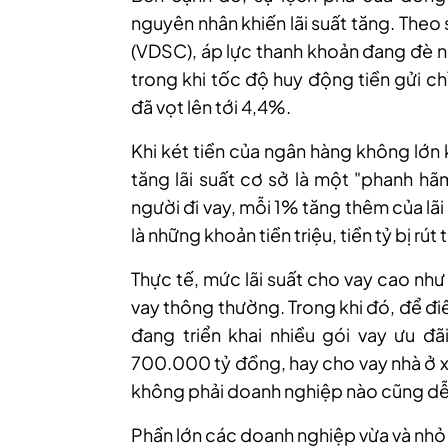
nguyên nhân khiến lãi suất tăng
. Theo
(VDSC), áp lực thanh khoản đang đè n
trong khi tốc độ huy động tiền gửi ch
đã vọt lên tới 4,4%.
Khi két tiền của ngân hàng không lớn k
tăng lãi suất cơ sở là một "phanh hã
người đi vay, mỗi 1% tăng thêm của lã
là những khoản tiền triệu, tiền tỷ bị rút 
Thực
tế, mức lãi suất cho vay cao nh
vay thông thường. Trong khi đó, để
đi
đang triển khai nhiều gói vay ưu đãi
700.000 tỷ đồng, hay cho vay nhà ở 
không phải doanh nghiệp nào cũng dễ
P
hần lớn các doanh nghiệp vừa và nhỏ 