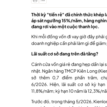
Thời kỳ "tiền rẻ" đã chính thức khép l
áp sát ngưỡng 15%/năm, hàng nghìn
đang rơi vào một cuộc thanh lọc.
Khi mỗi đồng vốn đi vay giờ đây phải g
doanh nghiệp cần phải làm gì để giảm 
Lãi suất cơ sở đang trên đà tăng?
Cánh cửa vốn giá rẻ đang hẹp dần lại 
nhật. Ngân hàng TMCP Kiên Long (Kie
sở
thêm 0,7 điểm phần trăm, c
6/2026.
Hiện,
lãi suất cơ sở kỳ hạn
11,8%/năm; kỳ hạn 10 năm là 12,3%/n
Trước đó, trong tháng 5/2026, Kienlo