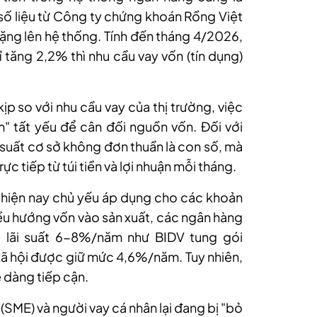
 số liệu từ Công ty chứng khoán Rồng Việt
ặng lên hệ thống. Tính đến tháng 4/2026,
ỉ tăng 2,2% thì nhu cầu vay vốn (tín dụng)
ịp so với nhu cầu vay của thị trường, việc
m" tất yếu để cân đối nguồn vốn. Đối với
i suất cơ sở không đơn thuần là con số, mà
trực tiếp từ túi tiền và lợi nhuận mỗi tháng.
ư hiện nay chủ yếu áp dụng cho các khoản
ều hướng vốn vào sản xuất,
các ngân hàng
 lãi suất
6-8%/năm như BIDV tung gói
xã hội được giữ mức 4,6%/năm
. T
uy
nhiên,
 dàng tiếp cận
.
(SME) và người vay cá nhân lại đang bị "bỏ