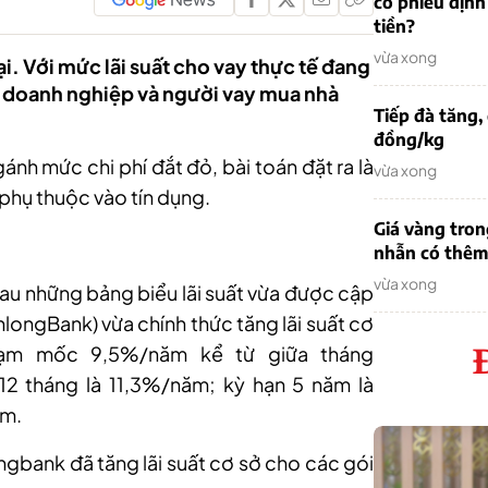
cổ phiếu định
tiền?
vừa xong
ại. Với mức lãi suất cho vay thực tế đang
 doanh nghiệp và người vay mua nhà
Tiếp đà tăng,
đồng/kg
ánh mức chi phí đắt đỏ, bài toán đặt ra là
vừa xong
phụ thuộc vào tín dụng.
Giá vàng tron
nhẫn có thêm 
vừa xong
sau những bảng biểu lãi suất vừa được cập
nlongBank)
vừa chính thức tăng lãi suất cơ
hạm mốc 9,5%/năm kể từ giữa tháng
 12 tháng là 11,3%/năm; kỳ hạn 5 năm là
ăm.
ngbank đã tăng lãi suất cơ sở cho các gói