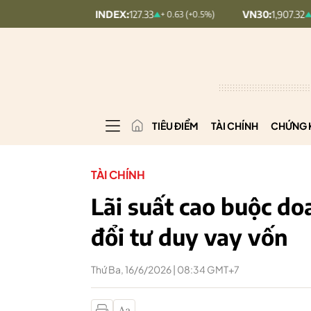
UPCOMINDEX:
127.33
VN30:
1,907.32
+ 0.63 (+0.5%)
+ 5.68 (+0.3
TIÊU ĐIỂM
TÀI CHÍNH
CHỨNG 
TÀI CHÍNH
Lãi suất cao buộc do
đổi tư duy vay vốn
Thứ Ba, 16/6/2026 | 08:34 GMT+7