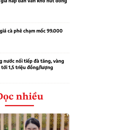
 giá hấp dẫn vẫn khó hút dòng
 giá cà phê chạm mốc 99.000
g nước nối tiếp đà tăng, vàng
tới 1,5 triệu đồng/lượng
Đọc nhiều