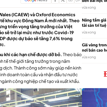
đến bài học v
vừa xong
 Wales (ICAEW) và Oxford Economics
 tế khu vực Đông Nam Á mới nhất. Theo
Nâng tầm giá 
tài sản trí tuệ
ưng triển vọng tăng trưởng của Việt
áo sẽ trở lại mức như trước Covid-19
vừa xong
GDP được dự báo sẽ tăng 7,6% trong
ực.
Giá vàng tro
nơi bán cao 
sau khi các hạn chế được dỡ bỏ.
Theo báo
vừa xong
inh tế thế giới tăng trưởng trong năm
 dịch. Thành công sớm này giúp nền kinh
 kinh doanh toàn cầu và nhận đầu tư nước
 ngành công nghiệp chế tạo và xuất khẩu.