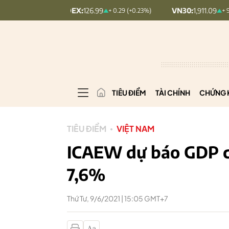
COMINDEX:
126.99
VN30:
1,911.09
+ 0.29 (+0.23%)
+ 9.45 (+0.5%)
TIÊU ĐIỂM
TÀI CHÍNH
CHỨNG 
TIÊU ĐIỂM
VIỆT NAM
ICAEW dự báo GDP c
7,6%
Thứ Tư, 9/6/2021 | 15:05 GMT+7