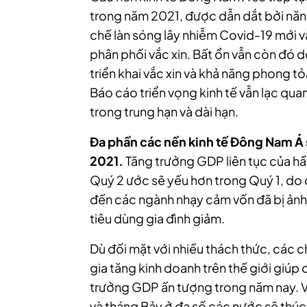
trong năm 2021, được dẫn dắt bởi năn
chế làn sóng lây nhiễm Covid-19 mới v
phân phối vắc xin. Bất ổn vẫn còn đó 
triển khai vắc xin và khả năng phong t
Báo cáo triển vọng kinh tế vẫn lạc qu
trong trung hạn và dài hạn.
Đa phần các nền kinh tế Đông Nam Á
2021.
Tăng trưởng GDP liên tục của hầ
Quý 2 ước sẽ yếu hơn trong Quý 1, do
đến các ngành nhạy cảm vốn đã bị ảnh
tiêu dùng gia đình giảm.
Dù đối mặt với nhiều thách thức, các ch
gia tăng kinh doanh trên thế giới giú
trưởng GDP ấn tượng trong năm nay. V
và tháng Bảy ở đa số các nước sẽ thúc 