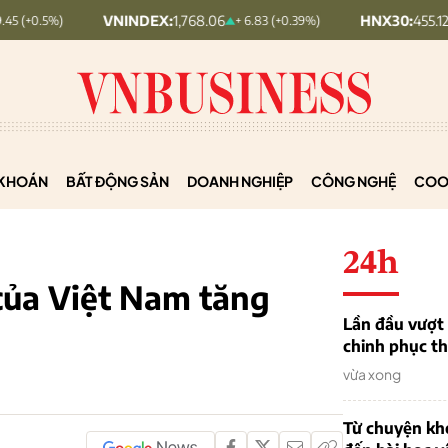
VNINDEX:
1,768.06
HNX30:
455.12
+ 6.83 (+0.39%)
+ 1.63 (+0.3
KHOÁN
BẤT ĐỘNG SẢN
DOANH NGHIỆP
CÔNG NGHỆ
COO
24h
ủa Việt Nam tăng
Lần đầu vượt 
chinh phục th
vừa xong
Từ chuyện khở