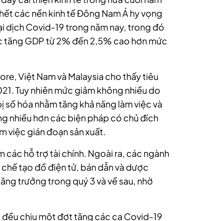
u hết các nền kinh tế Đông Nam Á hy vọng
ại dịch Covid-19 trong năm nay, trong đó
ức tăng GDP từ 2% đến 2,5% cao hơn mức
re, Việt Nam và Malaysia cho thấy tiêu
021. Tuy nhiên mức giảm không nhiều do
ị số hóa nhằm tăng khả năng làm việc và
ng nhiều hơn các biện pháp có chủ đích
m việc gián đoạn sản xuất.
 các hỗ trợ tài chính. Ngoài ra, các ngành
chế tạo đồ điện tử, bán dẫn và dược
ng trưởng trong quý 3 và về sau, nhờ
Á đều chịu một đợt tăng các ca Covid-19