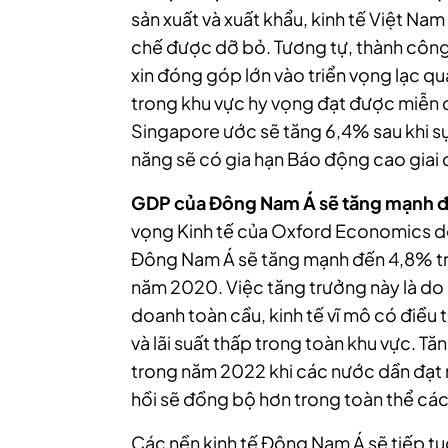
sản xuất và xuất khẩu, kinh tế Việt Na
chế được dỡ bỏ. Tương tự, thành công 
xin đóng góp lớn vào triển vọng lạc q
trong khu vực hy vọng đạt được miễn
Singapore ước sẽ tăng 6,4% sau khi s
năng sẽ có gia hạn Báo động cao giai 
GDP của Đông Nam Á sẽ tăng mạnh 
vọng Kinh tế của Oxford Economics 
Đông Nam Á sẽ tăng mạnh đến 4,8% tr
năm 2020. Việc tăng trưởng này là do 
doanh toàn cầu, kinh tế vĩ mô có điều t
và lãi suất thấp trong toàn khu vực. 
trong năm 2022 khi các nước dần đạt
hồi sẽ đồng bộ hơn trong toàn thể các
Các nền kinh tế Đông Nam Á sẽ tiếp tụ