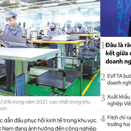
1
Đâu là rà
kết giữa
doanh ng
2
EVFTA bướ
doanh nghi
3
Xuất khẩu 
7,6% trong năm 2021, cao nhất trong khu
nghiệp Việ
vực.
4
Fitch chỉ r
c dẫn đầu phục hồi kinh tế trong khu vực.
trưởng hai
Việt Nam đang ảnh hưởng đến công nghiệp