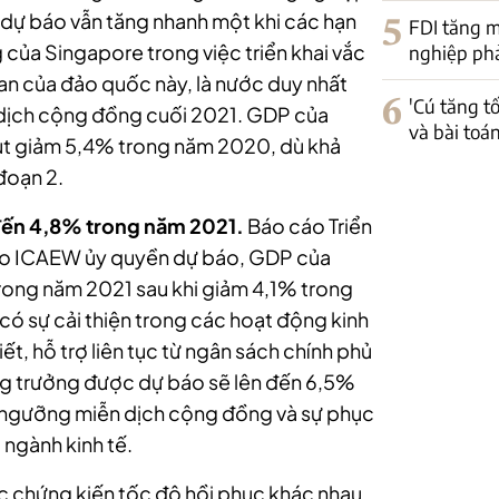
m dự báo vẫn tăng nhanh một khi các hạn
5
FDI tăng m
của Singapore trong việc triển khai vắc
nghiệp phải
uan của đảo quốc này, là nước duy nhất
6
'Cú tăng t
 dịch cộng đồng cuối 2021. GDP của
và bài toá
ụt giảm 5,4% trong năm 2020, dù khả
đoạn 2.
đến 4,8% trong năm 2021.
Báo cáo Triển
do ICAEW ủy quyền dự báo, GDP của
ong năm 2021 sau khi giảm 4,1% trong
có sự cải thiện trong các hoạt động kinh
iết, hỗ trợ liên tục từ ngân sách chính phủ
Tăng trưởng được dự báo sẽ lên đến 6,5%
 ngưỡng miễn dịch cộng đồng và sự phục
 ngành kinh tế.
c chứng kiến tốc độ hồi phục khác nhau