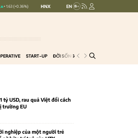
HNXINDEX:
293.44
UPCOMINDEX:
126.99
6%)
+ 0.25 (+0.09%)
PERATIVE
START-UP
ĐỜI SỐNG
PODCAST
VNCOOP
1 tỷ USD, rau quả Việt đổi cách
ị trường EU
i nghiệp của một người trẻ