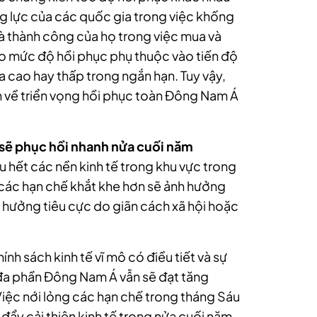
g lực của các quốc gia trong việc khống
à thành công của họ trong việc mua và
do mức độ hồi phục phụ thuộc vào tiến độ
ỏa cao hay thấp trong ngắn hạn. Tuy vậy,
an về triển vọng hồi phục toàn Đông Nam Á
 sẽ phục hồi nhanh nửa cuối năm
u hết các nền kinh tế trong khu vực trong
 các hạn chế khắt khe hơn sẽ ảnh hưởng
 hưởng tiêu cực do giãn cách xã hội hoặc
ính sách kinh tế vĩ mô có điều tiết và sự
p đa phần Đông Nam Á vẫn sẽ đạt tăng
iệc nới lỏng các hạn chế trong tháng Sáu
đẩy cải thiện kinh tế trong nửa cuối năm