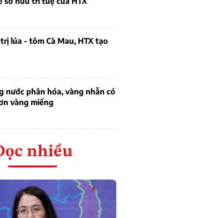
ề sở hữu trí tuệ của HTX
trị lúa - tôm Cà Mau, HTX tạo
ng nước phân hóa, vàng nhẫn có
hơn vàng miếng
Đọc nhiều