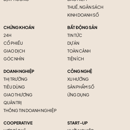
THUẾ, NGÂN SÁCH
KINH DOANH SỐ
CHỨNG KHOÁN
BẤT ĐỘNG SẢN
24H
TIN TỨC
CỔ PHIẾU
DỰ ÁN
GIAO DỊCH
TOÀN CẢNH
GÓC NHÌN
TIỆN ÍCH
DOANH NGHIỆP
CÔNG NGHỆ
THỊ TRƯỜNG
XU HƯỚNG
TIÊU DÙNG
SẢN PHẨM SỐ
GIAO THƯƠNG
ỨNG DỤNG
QUẢN TRỊ
THÔNG TIN DOANH NGHIỆP
COOPERATIVE
START-UP