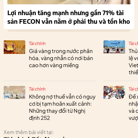
Lợi nhuận tăng mạnh nhưng gần 71% tài
sản FECON vẫn nằm ở phải thu và tồn kho
Tài chính
Tài c
Giá vàng trong nước phân
Thủ
hóa, vàng nhẫn có nơi bán
lệ 
cao hơn vàng miếng
Vie
thi
Tài chính
Tài c
Không nợ thuế vẫn có nguy
Đề 
cơ bị tạm hoãn xuất cảnh:
nhậ
Những thay đổi từ Nghị
và 
định 252
vượ
Xem thêm bài viết tại: