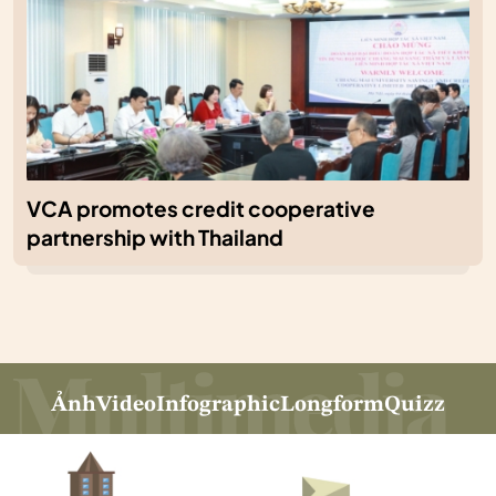
VCA promotes credit cooperative
partnership with Thailand
Ảnh
Video
Infographic
Longform
Quizz