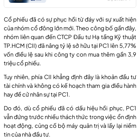
Cổ
phiếu đã có sự phục hồi từ đáy với
sự xuất hiện
của nhóm cổ đông lớn mới. Theo công bố gần đây,
nhóm liên quan đến CTCP Đầu tư Hạ tầng Kỹ thuật
TP.HCM (CII) đã nâng tỷ lệ sở hữu tại PC1 lên 5,77%
vốn điều lệ sau khi công ty con mua thêm gần 3,9
triệu cổ phiếu.
Tuy
nhiên, p
hía CII khẳng định đây là khoản đầu tư
tài chính và không có kế hoạch tham gia điều hành
hay đề cử nhân sự tại PC1.
Do
đó, d
ù cổ phiếu đã có dấu hiệu hồi phục
,
PC1
vẫn đứng trước nhiều thách thức trong việc ổn định
hoạt động, củng cố bộ máy quản trị và lấy lại niềm
tin của nhà đầu tư.