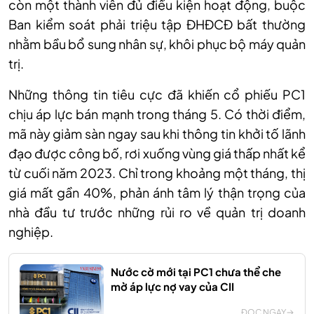
còn một thành viên đủ điều kiện hoạt động, buộc
Ban kiểm soát phải triệu tập ĐHĐCĐ bất thường
nhằm bầu bổ sung nhân sự, khôi phục bộ máy quản
trị.
Những thông tin tiêu cực đã khiến cổ phiếu PC1
chịu áp lực bán mạnh trong tháng 5. Có thời điểm,
mã này giảm sàn ngay sau khi thông tin khởi tố lãnh
đạo được công bố, rơi xuống vùng giá thấp nhất kể
từ cuối năm 2023. Chỉ trong khoảng một tháng, thị
giá mất gần 40%, phản ánh tâm lý thận trọng của
nhà đầu tư trước những rủi ro về quản trị doanh
nghiệp.
Nước cờ mới tại PC1 chưa thể che
mờ áp lực nợ vay của CII
ĐỌC NGAY