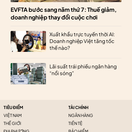
EVFTA bước sang năm thứ 7: Thuế giảm,
doanh nghiệp thay đổi cuộc chơi
Xuất khẩu trực tuyến thời AI:
Doanh nghiệp Việt tăng tốc
thế nào?
Lãi suất trái phiếu ngân hàng
“nổi sóng”
TIÊU ĐIỂM
TÀI CHÍNH
VIỆT NAM
NGÂN HÀNG
THẾ GIỚI
TIỀN TỆ
ĐỊA PHƯƠNG
BẢO HIỂM