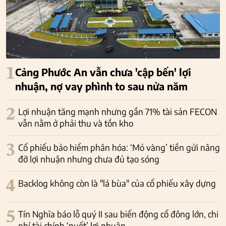
1
Cảng Phước An vẫn chưa 'cập bến' lợi
nhuận, nợ vay phình to sau nửa năm
2
Lợi nhuận tăng mạnh nhưng gần 71% tài sản FECON
vẫn nằm ở phải thu và tồn kho
3
Cổ phiếu bảo hiểm phân hóa: ‘Mỏ vàng’ tiền gửi nâng
đỡ lợi nhuận nhưng chưa đủ tạo sóng
4
Backlog không còn là "lá bùa" của cổ phiếu xây dựng
5
Tín Nghĩa báo lỗ quý II sau biến động cổ đông lớn, chi
phí tài chính ‘nuốt’ lợi nhuận