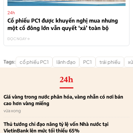
24h
Cổ phiếu PC1 được khuyến nghị mua nhưng
một cổ đông lớn vẫn quyết ‘xả’ toàn bộ
ĐỌC NGAY
Tags:
cổ phiếu PC1
lãnh đạo
PC1
trái phiếu
xử
24h
Giá vàng trong nước phân hóa, vàng nhẫn có nơi bán
cao hơn vàng miếng
vừa xong
Thủ tướng chỉ đạo nâng tỷ lệ vốn Nhà nước tại
VietinBank lên mức tối thiểu 65%