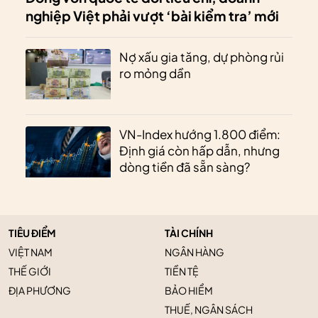
nghiệp Việt phải vượt ‘bài kiểm tra’ mới
Nợ xấu gia tăng, dự phòng rủi
ro mỏng dần
VN-Index hướng 1.800 điểm:
Định giá còn hấp dẫn, nhưng
dòng tiền đã sẵn sàng?
TIÊU ĐIỂM
TÀI CHÍNH
VIỆT NAM
NGÂN HÀNG
THẾ GIỚI
TIỀN TỆ
ĐỊA PHƯƠNG
BẢO HIỂM
THUẾ, NGÂN SÁCH