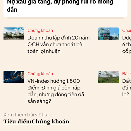
Nợ xấu gia tăng, dự phòng rủi ro mỏng
dần
Chứng khoán
Chứ
Doanh thu lập đỉnh 20 năm,
Dượ
OCH vẫn chưa thoát bài
6 t
toán lợi nhuận
cổ 
Chứng khoán
Bất 
VN-Index hướng 1.800
Đất
điểm: Định giá còn hấp
đán
dẫn, nhưng dòng tiền đã
lo?
sẵn sàng?
Xem thêm bài viết tại:
Tiêu điểm
Chứng khoán