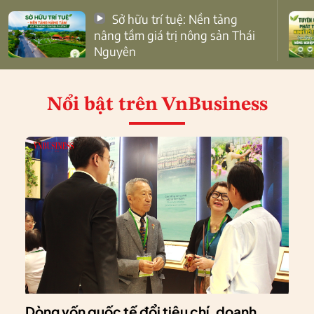
Sở hữu trí tuệ: Nền tảng
nâng tầm giá trị nông sản Thái
Nguyên
Nổi bật
trên VnBusiness
Dòng vốn quốc tế đổi tiêu chí, doanh