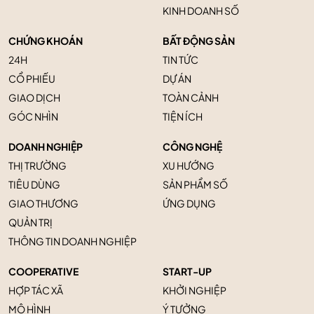
KINH DOANH SỐ
CHỨNG KHOÁN
BẤT ĐỘNG SẢN
24H
TIN TỨC
CỔ PHIẾU
DỰ ÁN
GIAO DỊCH
TOÀN CẢNH
GÓC NHÌN
TIỆN ÍCH
DOANH NGHIỆP
CÔNG NGHỆ
THỊ TRƯỜNG
XU HƯỚNG
TIÊU DÙNG
SẢN PHẨM SỐ
GIAO THƯƠNG
ỨNG DỤNG
QUẢN TRỊ
THÔNG TIN DOANH NGHIỆP
COOPERATIVE
START-UP
HỢP TÁC XÃ
KHỞI NGHIỆP
MÔ HÌNH
Ý TƯỞNG