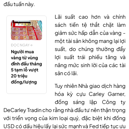
đầu tuần này.
Lãi suất cao hơn và chính
sách tiền tệ thắt chặt làm
giảm sức hấp dẫn của vàng -
một tài sản không mang lại lợi
ĐỌC NGAY
suất
,
do chúng thường đẩy
Người mua
lợi suất trái phiếu tăng và
vàng từ vùng
đỉnh đầu tháng
nâng mức sinh lời của các tài
5 tạm lỗ vượt
sản có lãi.
20 triệu
đồng/lượng
Tuy nhiên Nhà giao dịch hàng
hóa kỳ cựu Carley Garner,
đồng sáng lập Công ty
DeCarley Tradin cho rằng nhà đầu tư nên thận trọng
với triển vọng của kim loại quý, đặc biệt khi đồng
USD có dấu hiệu lấy lại sức mạnh và Fed tiếp tục ưu