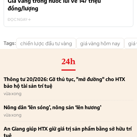
Giá vàng trong nước lùi về 147 triệu
đồng/lượng
ĐỌC NGAY
Tags:
chiến lược đầu tư vàng
giá vàng hôm nay
giá
24h
Thông tư 20/2026: Gỡ thủ tục, "mở đường" cho HTX
bảo hộ tài sản trí tuệ
vừa xong
Nông dân ‘lên sóng’, nông sản ‘lên hương’
vừa xong
An Giang giúp HTX giữ giá trị sản phẩm bằng sở hữu trí
tuệ