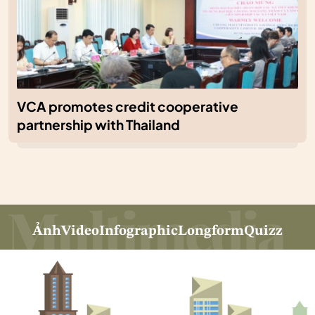
VCA promotes credit cooperative
partnership with Thailand
Ảnh
Video
Infographic
Longform
Quizz