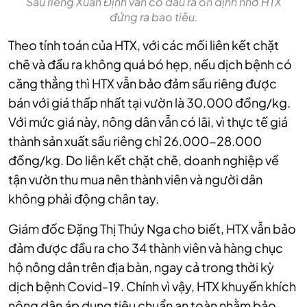
Sầu riêng Xuân Định vẫn có đầu ra ổn định nhờ HTX
đứng ra bao tiêu.
Theo tính toán của HTX, với các mối liên kết chặt
chẽ và đầu ra không quá bó hẹp, nếu dịch bệnh có
căng thẳng thì HTX vẫn bảo đảm sầu riêng được
bán với giá thấp nhất tại vườn là 30.000 đồng/kg.
Với mức giá này, nông dân vẫn có lãi, vì thực tế giá
thành sản xuất sầu riêng chỉ 26.000-28.000
đồng/kg. Do liên kết chặt chẽ, doanh nghiệp về
tận vườn thu mua nên thành viên và người dân
không phải động chân tay.
Giám đốc Đặng Thị Thúy Nga cho biết, HTX vẫn bảo
đảm được đầu ra cho 34 thành viên và hàng chục
hộ nông dân trên địa bàn, ngay cả trong thời kỳ
dịch bệnh Covid-19. Chính vì vậy, HTX khuyến khích
nông dân áp dụng tiêu chuẩn an toàn nhằm bảo