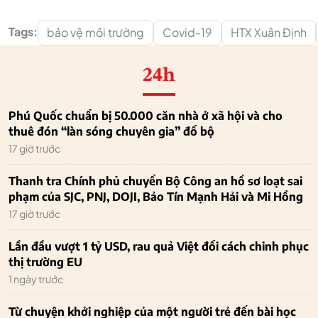
Tags:
bảo vệ môi trường
Covid-19
HTX Xuân Định
24h
Phú Quốc chuẩn bị 50.000 căn nhà ở xã hội và cho
thuê đón “làn sóng chuyên gia” đổ bộ
17 giờ trước
Thanh tra Chính phủ chuyển Bộ Công an hồ sơ loạt sai
phạm của SJC, PNJ, DOJI, Bảo Tín Mạnh Hải và Mi Hồng
17 giờ trước
Lần đầu vượt 1 tỷ USD, rau quả Việt đổi cách chinh phục
thị trường EU
1 ngày trước
Từ chuyện khởi nghiệp của một người trẻ đến bài học