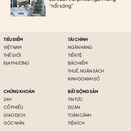
“nổi sóng”
TIÊU ĐIỂM
TÀI CHÍNH
VIỆT NAM
NGÂN HÀNG
THẾ GIỚI
TIỀN TỆ
ĐỊA PHƯƠNG
BẢO HIỂM
THUẾ, NGÂN SÁCH
KINH DOANH SỐ
CHỨNG KHOÁN
BẤT ĐỘNG SẢN
24H
TIN TỨC
CỔ PHIẾU
DỰ ÁN
GIAO DỊCH
TOÀN CẢNH
GÓC NHÌN
TIỆN ÍCH