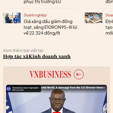
phục thị trường EU
đồn
Doanh nghiệp
Doa
Giá xăng dầu giảm đồng
Định
loạt, xăng E10RON95-III lùi
tạo
về 22.324 đồng/lít
mới
Xem thêm bài viết tại:
Hợp tác xã
Kinh doanh xanh