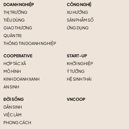
DOANH NGHIỆP
CÔNG NGHỆ
THỊ TRƯỜNG
XU HƯỚNG
TIÊU DÙNG
SẢN PHẨM SỐ
GIAO THƯƠNG
ỨNG DỤNG
QUẢN TRỊ
THÔNG TIN DOANH NGHIỆP
COOPERATIVE
START-UP
HỢP TÁC XÃ
KHỞI NGHIỆP
MÔ HÌNH
Ý TƯỞNG
KINH DOANH XANH
HỆ SINH THÁI
AN SINH
ĐỜI SỐNG
VNCOOP
DÂN SINH
VIỆC LÀM
PHONG CÁCH