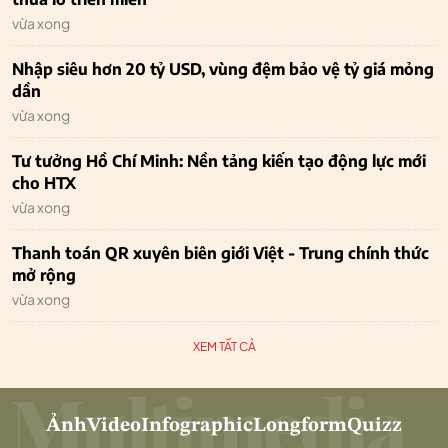
vừa xong
Nhập siêu hơn 20 tỷ USD, vùng đệm bảo vệ tỷ giá mỏng
dần
vừa xong
Tư tưởng Hồ Chí Minh: Nền tảng kiến tạo động lực mới
cho HTX
vừa xong
Thanh toán QR xuyên biên giới Việt - Trung chính thức
mở rộng
vừa xong
XEM TẤT CẢ
Ảnh
Video
Infographic
Longform
Quizz