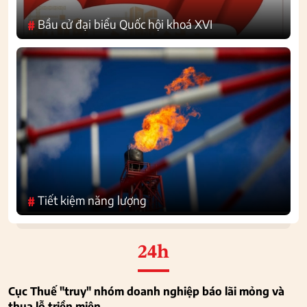
Bầu cử đại biểu Quốc hội khoá XVI
#
Tiết kiệm năng lượng
#
24h
Cục Thuế "truy" nhóm doanh nghiệp báo lãi mỏng và
thua lỗ triền miên