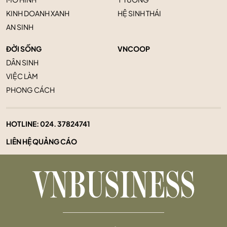
KINH DOANH XANH
HỆ SINH THÁI
AN SINH
ĐỜI SỐNG
VNCOOP
DÂN SINH
VIỆC LÀM
PHONG CÁCH
HOTLINE:
024. 37824741
LIÊN HỆ QUẢNG CÁO