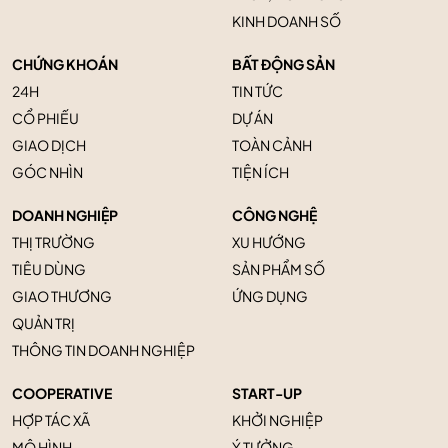
KINH DOANH SỐ
CHỨNG KHOÁN
BẤT ĐỘNG SẢN
24H
TIN TỨC
CỔ PHIẾU
DỰ ÁN
GIAO DỊCH
TOÀN CẢNH
GÓC NHÌN
TIỆN ÍCH
DOANH NGHIỆP
CÔNG NGHỆ
THỊ TRƯỜNG
XU HƯỚNG
TIÊU DÙNG
SẢN PHẨM SỐ
GIAO THƯƠNG
ỨNG DỤNG
QUẢN TRỊ
THÔNG TIN DOANH NGHIỆP
COOPERATIVE
START-UP
HỢP TÁC XÃ
KHỞI NGHIỆP
MÔ HÌNH
Ý TƯỞNG