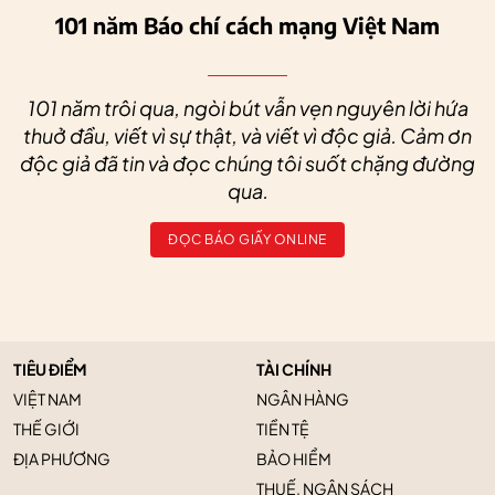
101 năm Báo chí cách mạng Việt Nam
101 năm trôi qua, ngòi bút vẫn vẹn nguyên lời hứa
thuở đầu, viết vì sự thật, và viết vì độc giả. Cảm ơn
độc giả đã tin và đọc chúng tôi suốt chặng đường
qua.
ĐỌC BÁO GIẤY ONLINE
TIÊU ĐIỂM
TÀI CHÍNH
VIỆT NAM
NGÂN HÀNG
THẾ GIỚI
TIỀN TỆ
ĐỊA PHƯƠNG
BẢO HIỂM
THUẾ, NGÂN SÁCH