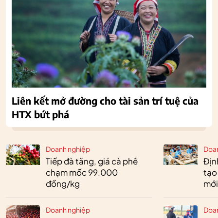
Liên kết mở đường cho tài sản trí tuệ của
HTX bứt phá
Doanh nghiệp
Doa
Tiếp đà tăng, giá cà phê
Định
chạm mốc 99.000
tạo
đồng/kg
mới
Doanh nghiệp
Doa