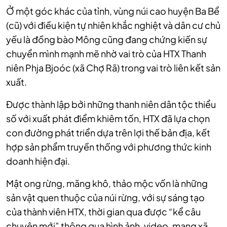
Ở một góc khác của tỉnh, vùng núi cao huyện Ba Bể
(cũ) với điều kiện tự nhiên khắc nghiệt và dân cư chủ
yếu là đồng bào Mông cũng đang chứng kiến sự
chuyển mình mạnh mẽ nhờ vai trò của HTX Thanh
niên Phja Bjoóc (xã Chợ Rã) trong vai trò liên kết sản
xuất.
Được thành lập bởi những thanh niên dân tộc thiểu
số với xuất phát điểm khiêm tốn, HTX đã lựa chọn
con đường phát triển dựa trên lợi thế bản địa, kết
hợp sản phẩm truyền thống với phương thức kinh
doanh hiện đại.
Mật ong rừng, măng khô, thảo mộc vốn là những
sản vật quen thuộc của núi rừng, với sự sáng tạo
của thành viên HTX, thời gian qua được “kể câu
chuyện mới” thông qua hình ảnh, video, mạng xã