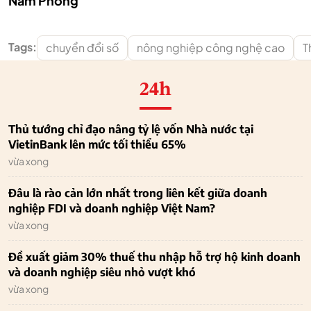
Nam Phong
Tags:
chuyển đổi số
nông nghiệp công nghệ cao
T
24h
Thủ tướng chỉ đạo nâng tỷ lệ vốn Nhà nước tại
VietinBank lên mức tối thiểu 65%
vừa xong
Đâu là rào cản lớn nhất trong liên kết giữa doanh
nghiệp FDI và doanh nghiệp Việt Nam?
vừa xong
Đề xuất giảm 30% thuế thu nhập hỗ trợ hộ kinh doanh
và doanh nghiệp siêu nhỏ vượt khó
vừa xong