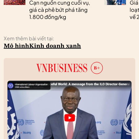
Cạn nguồn cung cuối vụ,
Giá
giá cà phê bứt phá tăng
loạ
1.800 đồng/kg
về 
Xem thêm bài viết tại:
Mô hình
Kinh doanh xanh