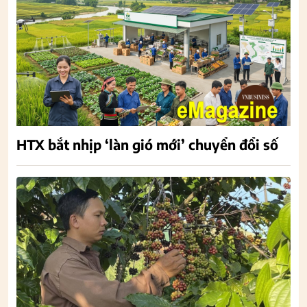
HTX bắt nhịp ‘làn gió mới’ chuyển đổi số