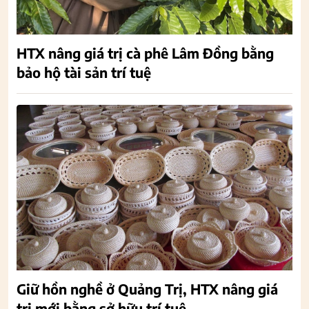
HTX nâng giá trị cà phê Lâm Đồng bằng
bảo hộ tài sản trí tuệ
Giữ hồn nghề ở Quảng Trị, HTX nâng giá
trị mới bằng sở hữu trí tuệ