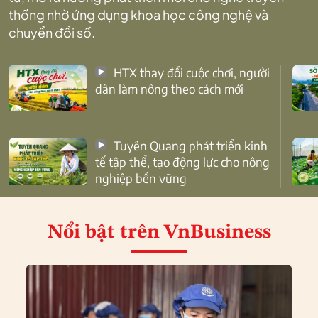
thống nhờ ứng dụng khoa học công nghệ và
chuyển đổi số.
HTX thay đổi cuộc chơi, người
dân làm nông theo cách mới
Tuyên Quang phát triển kinh
tế tập thể, tạo động lực cho nông
nghiệp bền vững
Nổi bật
trên VnBusiness