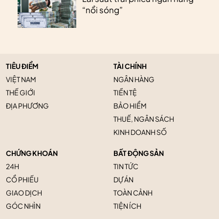
“nổi sóng”
TIÊU ĐIỂM
TÀI CHÍNH
VIỆT NAM
NGÂN HÀNG
THẾ GIỚI
TIỀN TỆ
ĐỊA PHƯƠNG
BẢO HIỂM
THUẾ, NGÂN SÁCH
KINH DOANH SỐ
CHỨNG KHOÁN
BẤT ĐỘNG SẢN
24H
TIN TỨC
CỔ PHIẾU
DỰ ÁN
GIAO DỊCH
TOÀN CẢNH
GÓC NHÌN
TIỆN ÍCH