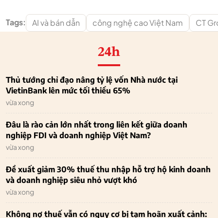
Tags:
AI và bán dẫn
công nghệ cao Việt Nam
CT Gr
24h
Thủ tướng chỉ đạo nâng tỷ lệ vốn Nhà nước tại
VietinBank lên mức tối thiểu 65%
vừa xong
Đâu là rào cản lớn nhất trong liên kết giữa doanh
nghiệp FDI và doanh nghiệp Việt Nam?
vừa xong
Đề xuất giảm 30% thuế thu nhập hỗ trợ hộ kinh doanh
và doanh nghiệp siêu nhỏ vượt khó
vừa xong
Không nợ thuế vẫn có nguy cơ bị tạm hoãn xuất cảnh: