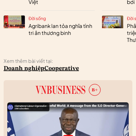
Việt
bơi
Đời sống
Đời 
Agribank lan tỏa nghĩa tình
Phâ
tri ân thương binh
tri
Thư
Xem thêm bài viết tại:
Doanh nghiệp
Cooperative