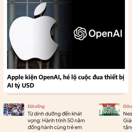
Apple kiện OpenAI, hé lộ cuộc đua thiết bị
AI tỷ USD
Đời sống
Đời 
Từ dinh dưỡng đến khát
Nes
vọng: Hành trình 50 năm
Giá
đồng hành cùng trẻ em
tặn