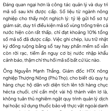
Đáng quan ngại hơn là công tác quản lý và duy trì
mã số sau khi được cấp. Số liệu từ ngành nông
nghiệp cho thấy một nghịch lý: tỷ lệ gửi hồ sơ tự
giám sát, duy trì điều kiện mã số vùng trồng trên cả
nước hiện còn rất thấp, chỉ đạt khoảng 10% tổng
số mã số đã được cấp. Việc ghi chép, lưu trữ nhật
ký đồng ruộng bằng sổ tay hay phần mềm số vẫn
còn rời rạc, tiềm ẩn nguy cơ bị nước nhập khẩu
cảnh báo, thậm chí thu hồi mã số bất cứ lúc nào.
Ông Nguyễn Mạnh Thắng, Giám đốc HTX nông
nghiệp Thượng Nông (Phú Thọ), cho biết dù quy tụ
hàng chục hộ dân với diện tích lên tới hàng chục
hécta chuối, chỉ cần một vài hộ thành viên lơ là,
không tuân thủ nghiêm ngặt quy trình quản lý dịch
hại hoặc sử dụng thuốc bảo vệ thực vật ngoài danh