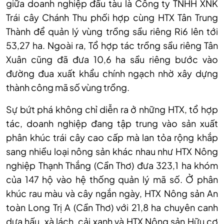
giữa doanh nghiệp đầu tàu là Công ty TNHH XNK
Trái cây Chánh Thu phối hợp cùng HTX Tân Trung
Thành để quản lý vùng trồng sầu riêng Ri6 lên tới
53,27 ha. Ngoài ra, Tổ hợp tác trồng sầu riêng Tân
Xuân cũng đã đưa 10,6 ha sầu riêng bước vào
đường đua xuất khẩu chính ngạch nhờ xây dựng
thành công mã số vùng trồng.
Sự bứt phá không chỉ diễn ra ở những HTX, tổ hợp
tác, doanh nghiệp đang tập trung vào sản xuất
phân khúc trái cây cao cấp mà lan tỏa rộng khắp
sang nhiều loại nông sản khác nhau như HTX Nông
nghiệp Thạnh Thắng (Cần Thơ) đưa 323,1 ha khóm
của 147 hộ vào hệ thống quản lý mã số. Ở phân
khúc rau màu và cây ngắn ngày, HTX Nông sản An
toàn Long Trị A (Cần Thơ) với 21,8 ha chuyên canh
dưa hấu, xà lách, cải xanh và HTX Nông sản Hữu cơ