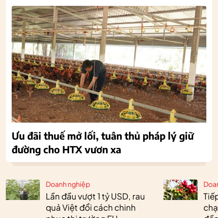
Ưu đãi thuế mở lối, tuân thủ pháp lý giữ
đường cho HTX vươn xa
Doanh nghiệp
Doa
Lần đầu vượt 1 tỷ USD, rau
Tiế
quả Việt đổi cách chinh
chạ