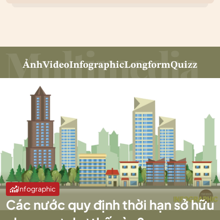
Ảnh
Video
Infographic
Longform
Quizz
Infographic
Các nước quy định thời hạn sở hữu