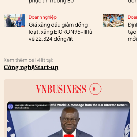
phục thị trường EU
đồn
Doanh nghiệp
Doa
Giá xăng dầu giảm đồng
Định
loạt, xăng E10RON95-III lùi
tạo
về 22.324 đồng/lít
mới
Xem thêm bài viết tại:
Công nghệ
Start-up