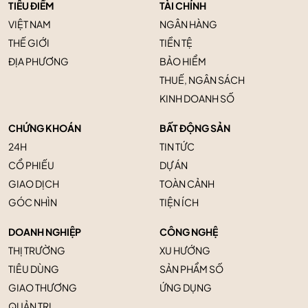
TIÊU ĐIỂM
TÀI CHÍNH
VIỆT NAM
NGÂN HÀNG
THẾ GIỚI
TIỀN TỆ
ĐỊA PHƯƠNG
BẢO HIỂM
THUẾ, NGÂN SÁCH
KINH DOANH SỐ
CHỨNG KHOÁN
BẤT ĐỘNG SẢN
24H
TIN TỨC
CỔ PHIẾU
DỰ ÁN
GIAO DỊCH
TOÀN CẢNH
GÓC NHÌN
TIỆN ÍCH
DOANH NGHIỆP
CÔNG NGHỆ
THỊ TRƯỜNG
XU HƯỚNG
TIÊU DÙNG
SẢN PHẨM SỐ
GIAO THƯƠNG
ỨNG DỤNG
QUẢN TRỊ