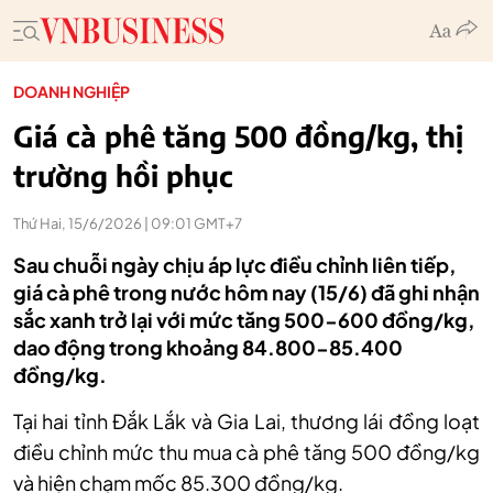
DOANH NGHIỆP
Giá cà phê tăng 500 đồng/kg, thị
trường hồi phục
Thứ Hai, 15/6/2026 | 09:01 GMT+7
Sau chuỗi ngày chịu áp lực điều chỉnh liên tiếp,
giá cà phê trong nước hôm nay (15/6) đã ghi nhận
sắc xanh trở lại với mức tăng 500-600 đồng/kg,
dao động trong khoảng 84.800-85.400
đồng/kg.
T
ại hai tỉnh Đắk Lắk và Gia Lai, thương lái đồng loạt
điều chỉnh
mức thu mua cà phê
tăng 500 đồng/kg
và hiện
chạm mốc 85.300 đồng/kg.