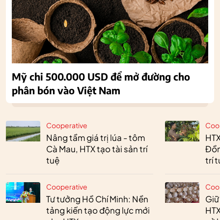
Mỹ chi 500.000 USD để mở đường cho
phân bón vào Việt Nam
Cooperative
Coo
Nâng tầm giá trị lúa - tôm
HTX
Cà Mau, HTX tạo tài sản trí
Đồn
tuệ
trí 
Cooperative
Coo
Tư tưởng Hồ Chí Minh: Nền
Giữ
tảng kiến tạo động lực mới
HTX