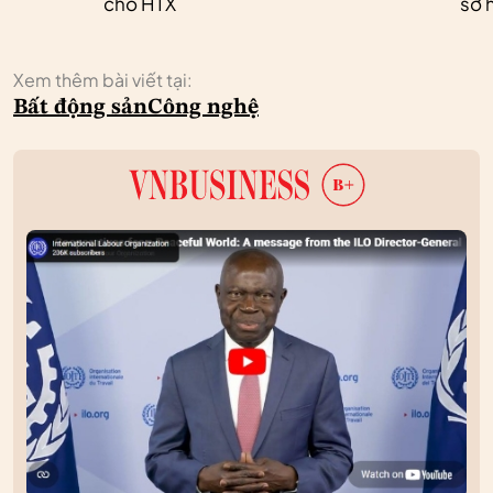
cho HTX
sở h
Xem thêm bài viết tại:
Bất động sản
Công nghệ