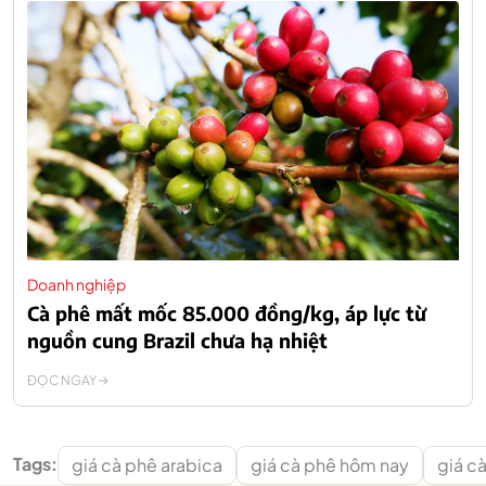
Doanh nghiệp
Cà phê mất mốc 85.000 đồng/kg, áp lực từ
nguồn cung Brazil chưa hạ nhiệt
ĐỌC NGAY
Tags:
giá cà phê arabica
giá cà phê hôm nay
giá cà