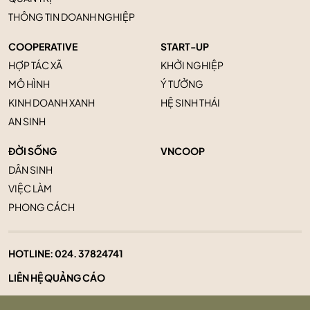
THÔNG TIN DOANH NGHIỆP
COOPERATIVE
START-UP
HỢP TÁC XÃ
KHỞI NGHIỆP
MÔ HÌNH
Ý TƯỞNG
KINH DOANH XANH
HỆ SINH THÁI
AN SINH
ĐỜI SỐNG
VNCOOP
DÂN SINH
VIỆC LÀM
PHONG CÁCH
HOTLINE:
024. 37824741
LIÊN HỆ QUẢNG CÁO