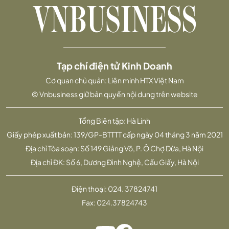
Tạp chí điện tử Kinh Doanh
Cơ quan chủ quản: Liên minh HTX Việt Nam
© Vnbusiness giữ bản quyền nội dung trên website
Tổng Biên tập: Hà Linh
Giấy phép xuất bản: 139/GP-BTTTT cấp ngày 04 tháng 3 năm 2021
Địa chỉ Tòa soạn: Số 149 Giảng Võ, P. Ô Chợ Dừa, Hà Nội
Địa chỉ ĐK: Số 6, Dương Đình Nghệ, Cầu Giấy, Hà Nội
Điện thoại:
024. 37824741
Fax:
024.37824743