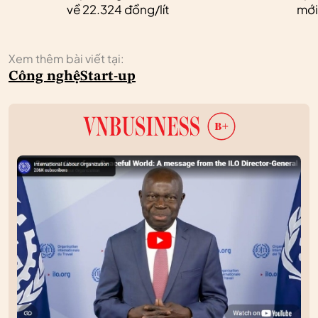
về 22.324 đồng/lít
mới
Xem thêm bài viết tại:
Công nghệ
Start-up