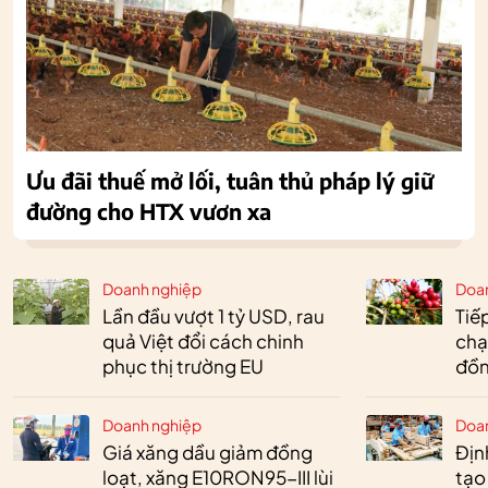
Ưu đãi thuế mở lối, tuân thủ pháp lý giữ
đường cho HTX vươn xa
Doanh nghiệp
Doa
Lần đầu vượt 1 tỷ USD, rau
Tiế
quả Việt đổi cách chinh
chạ
phục thị trường EU
đồn
Doanh nghiệp
Doa
Giá xăng dầu giảm đồng
Định
loạt, xăng E10RON95-III lùi
tạo