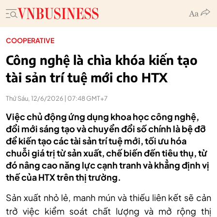
COOPERATIVE
Công nghệ là chìa khóa kiến tạo
tài sản trí tuệ mới cho HTX
Thứ Sáu, 12/6/2026 | 07:48 GMT+7
Việc chủ động ứng dụng khoa học công nghệ,
đổi mới sáng tạo và chuyển đổi số chính là bệ đỡ
để kiến tạo các tài sản trí tuệ mới, tối ưu hóa
chuỗi giá trị từ sản xuất, chế biến đến tiêu thụ, từ
đó nâng cao năng lực cạnh tranh và khẳng định vị
thế của HTX trên thị trường.
Sản xuất nhỏ lẻ, manh mún và thiếu liên kết sẽ cản
trở việc kiểm soát chất lượng và mở rộng thị