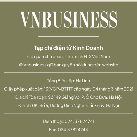
Tạp chí điện tử Kinh Doanh
Cơ quan chủ quản: Liên minh HTX Việt Nam
© Vnbusiness giữ bản quyền nội dung trên website
Tổng Biên tập: Hà Linh
Giấy phép xuất bản: 139/GP-BTTTT cấp ngày 04 tháng 3 năm 2021
Địa chỉ Tòa soạn: Số 149 Giảng Võ, P. Ô Chợ Dừa, Hà Nội
Địa chỉ ĐK: Số 6, Dương Đình Nghệ, Cầu Giấy, Hà Nội
Điện thoại:
024. 37824741
Fax:
024.37824743