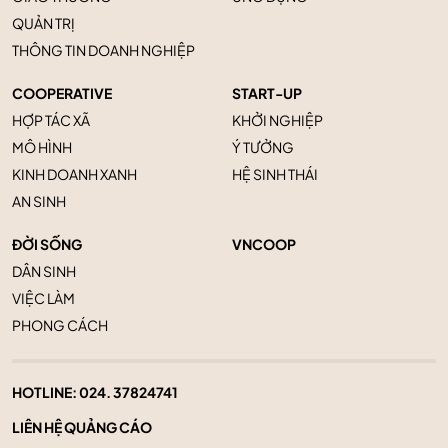
QUẢN TRỊ
THÔNG TIN DOANH NGHIỆP
COOPERATIVE
START-UP
HỢP TÁC XÃ
KHỞI NGHIỆP
MÔ HÌNH
Ý TƯỞNG
KINH DOANH XANH
HỆ SINH THÁI
AN SINH
ĐỜI SỐNG
VNCOOP
DÂN SINH
VIỆC LÀM
PHONG CÁCH
HOTLINE:
024. 37824741
LIÊN HỆ QUẢNG CÁO