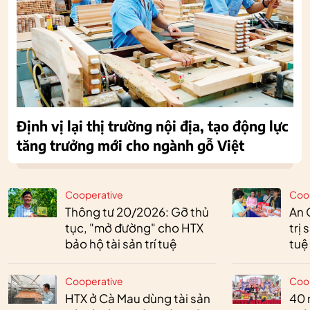
Định vị lại thị trường nội địa, tạo động lực
tăng trưởng mới cho ngành gỗ Việt
Cooperative
Coo
Thông tư 20/2026: Gỡ thủ
An 
tục, "mở đường" cho HTX
trị
bảo hộ tài sản trí tuệ
tuệ
Cooperative
Coo
HTX ở Cà Mau dùng tài sản
40 