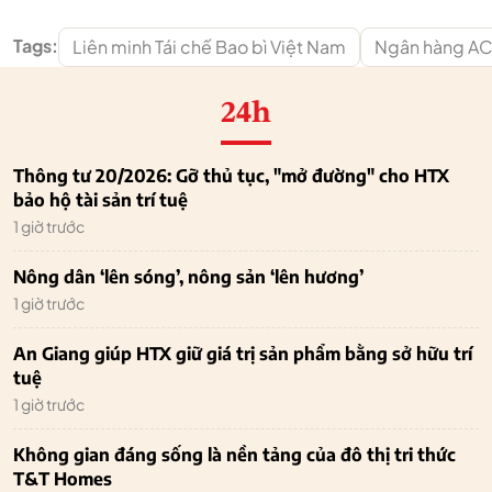
Tags:
Liên minh Tái chế Bao bì Việt Nam
Ngân hàng A
24h
Thông tư 20/2026: Gỡ thủ tục, "mở đường" cho HTX
bảo hộ tài sản trí tuệ
1 giờ trước
Nông dân ‘lên sóng’, nông sản ‘lên hương’
1 giờ trước
An Giang giúp HTX giữ giá trị sản phẩm bằng sở hữu trí
tuệ
1 giờ trước
Không gian đáng sống là nền tảng của đô thị tri thức
T&T Homes