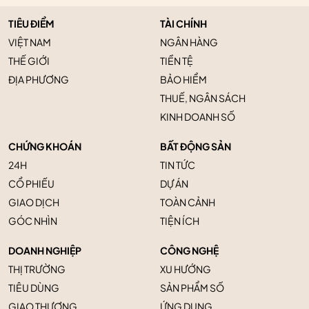
TIÊU ĐIỂM
TÀI CHÍNH
VIỆT NAM
NGÂN HÀNG
THẾ GIỚI
TIỀN TỆ
ĐỊA PHƯƠNG
BẢO HIỂM
THUẾ, NGÂN SÁCH
KINH DOANH SỐ
CHỨNG KHOÁN
BẤT ĐỘNG SẢN
24H
TIN TỨC
CỔ PHIẾU
DỰ ÁN
GIAO DỊCH
TOÀN CẢNH
GÓC NHÌN
TIỆN ÍCH
DOANH NGHIỆP
CÔNG NGHỆ
THỊ TRƯỜNG
XU HƯỚNG
TIÊU DÙNG
SẢN PHẨM SỐ
GIAO THƯƠNG
ỨNG DỤNG