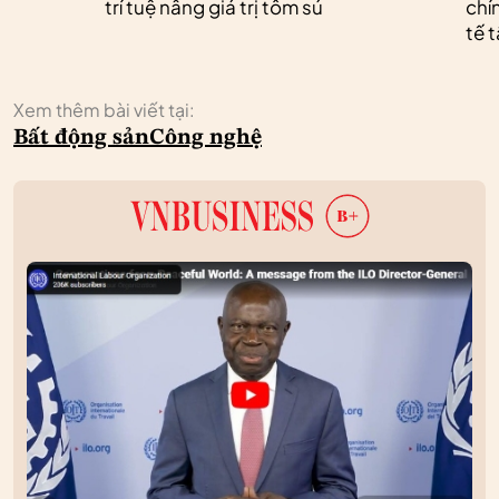
trí tuệ nâng giá trị tôm sú
chí
tế 
Xem thêm bài viết tại:
Bất động sản
Công nghệ