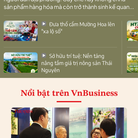
sản phẩm hàng hóa mà còn trở thành sinh kế quan...
Đưa thổ cẩm Mường Hoa lên
"xa lộ số"
Sở hữu trí tuệ: Nền tảng
nâng tầm giá trị nông sản Thái
Nguyên
Nổi bật
trên VnBusiness