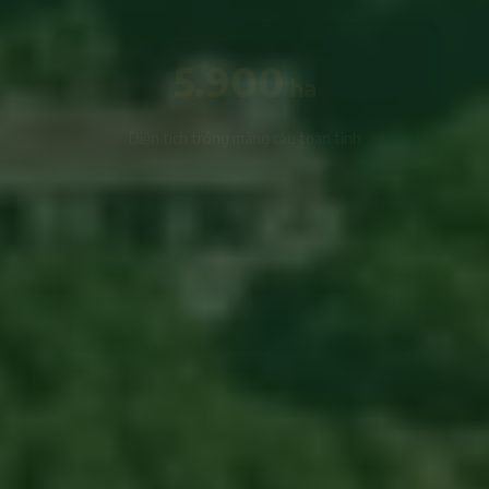
5.900
ha
Diện tích trồng mãng cầu toàn tỉnh
50
%+
Tập trung quanh chân núi Bà Đen