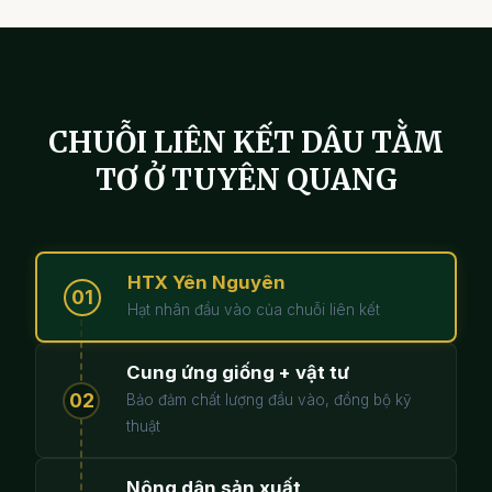
CHUỖI LIÊN KẾT DÂU TẰM
TƠ Ở TUYÊN QUANG
HTX Yên Nguyên
01
Hạt nhân đầu vào của chuỗi liên kết
Cung ứng giống + vật tư
02
Bảo đảm chất lượng đầu vào, đồng bộ kỹ
thuật
Nông dân sản xuất