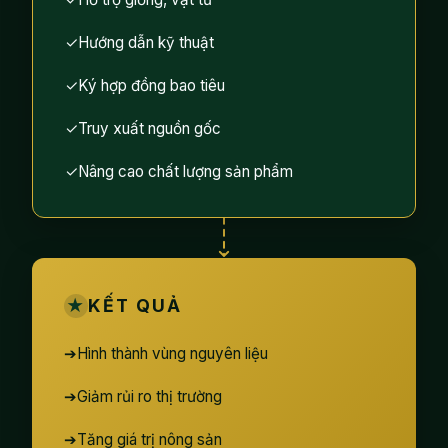
✓
Hướng dẫn kỹ thuật
✓
Ký hợp đồng bao tiêu
✓
Truy xuất nguồn gốc
✓
Nâng cao chất lượng sản phẩm
★
KẾT QUẢ
➔
Hình thành vùng nguyên liệu
➔
Giảm rủi ro thị trường
➔
Tăng giá trị nông sản