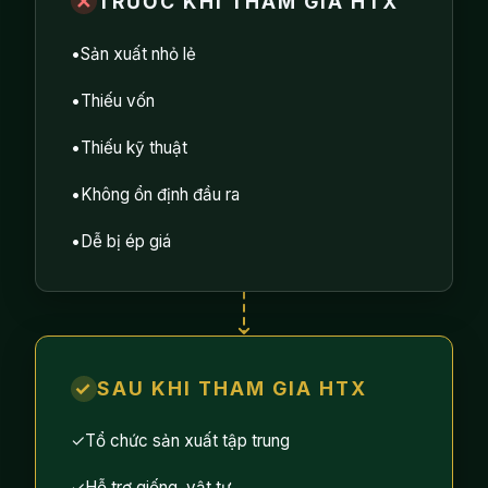
✕
TRƯỚC KHI THAM GIA HTX
•
Sản xuất nhỏ lẻ
•
Thiếu vốn
•
Thiếu kỹ thuật
•
Không ổn định đầu ra
•
Dễ bị ép giá
✓
SAU KHI THAM GIA HTX
✓
Tổ chức sản xuất tập trung
✓
Hỗ trợ giống, vật tư