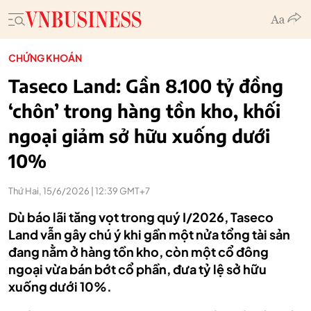
CHỨNG KHOÁN
Taseco Land: Gần 8.100 tỷ đồng
‘chôn’ trong hàng tồn kho, khối
ngoại giảm sở hữu xuống dưới
10%
Thứ Hai, 15/6/2026 | 12:39 GMT+7
Dù báo lãi tăng vọt trong quý I/2026, Taseco
Land vẫn gây chú ý khi gần một nửa tổng tài sản
đang nằm ở hàng tồn kho, còn một cổ đông
ngoại vừa bán bớt cổ phần, đưa tỷ lệ sở hữu
xuống dưới 10%.