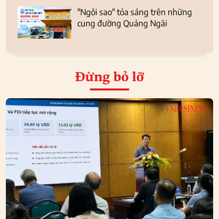
"Ngôi sao" tỏa sáng trên những
cung đường Quảng Ngãi
Đừng bỏ lỡ