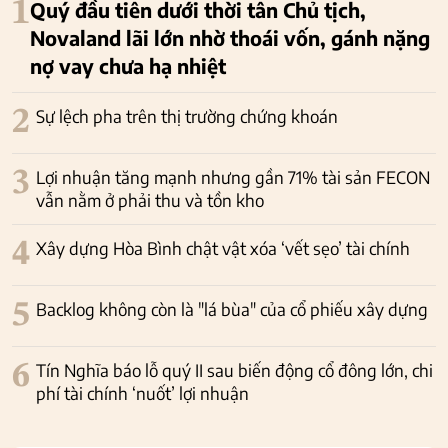
1
Quý đầu tiên dưới thời tân Chủ tịch,
Novaland lãi lớn nhờ thoái vốn, gánh nặng
nợ vay chưa hạ nhiệt
2
Sự lệch pha trên thị trường chứng khoán
3
Lợi nhuận tăng mạnh nhưng gần 71% tài sản FECON
vẫn nằm ở phải thu và tồn kho
4
Xây dựng Hòa Bình chật vật xóa ‘vết sẹo’ tài chính
5
Backlog không còn là "lá bùa" của cổ phiếu xây dựng
6
Tín Nghĩa báo lỗ quý II sau biến động cổ đông lớn, chi
phí tài chính ‘nuốt’ lợi nhuận