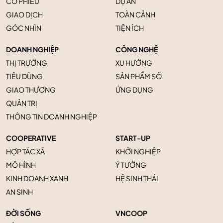
CỔ PHIẾU
DỰ ÁN
GIAO DỊCH
TOÀN CẢNH
GÓC NHÌN
TIỆN ÍCH
DOANH NGHIỆP
CÔNG NGHỆ
THỊ TRƯỜNG
XU HƯỚNG
TIÊU DÙNG
SẢN PHẨM SỐ
GIAO THƯƠNG
ỨNG DỤNG
QUẢN TRỊ
THÔNG TIN DOANH NGHIỆP
COOPERATIVE
START-UP
HỢP TÁC XÃ
KHỞI NGHIỆP
MÔ HÌNH
Ý TƯỞNG
KINH DOANH XANH
HỆ SINH THÁI
AN SINH
ĐỜI SỐNG
VNCOOP