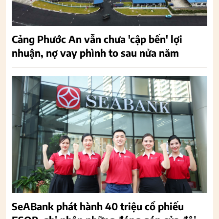
Cảng Phước An vẫn chưa 'cập bến' lợi
nhuận, nợ vay phình to sau nửa năm
SeABank phát hành 40 triệu cổ phiếu