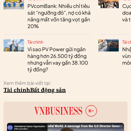
PVcomBank: Nhiều chỉ tiêu
Cục
sát “ngưỡng đỏ”, nợ có khả
doa
năng mất vốn tăng vọt gần
và 
20%
Tài chính
Tài c
Vì sao PV Power gửi ngân
Nhậ
hàng hơn 26.500 tỷ đồng
vùn
nhưng vẫn vay gần 38.100
mỏ
tỷ đồng?
Xem thêm bài viết tại:
Tài chính
Bất động sản