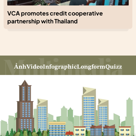
VCA promotes credit cooperative
partnership with Thailand
Ảnh
Video
Infographic
Longform
Quizz