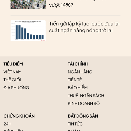
vượt 14%?
Tiền gửi lập kỷ lục, cuộc đua lãi
suất ngân hàng nóng trở lại
TIÊU ĐIỂM
TÀI CHÍNH
VIỆT NAM
NGÂN HÀNG
THẾ GIỚI
TIỀN TỆ
ĐỊA PHƯƠNG
BẢO HIỂM
THUẾ, NGÂN SÁCH
KINH DOANH SỐ
CHỨNG KHOÁN
BẤT ĐỘNG SẢN
24H
TIN TỨC