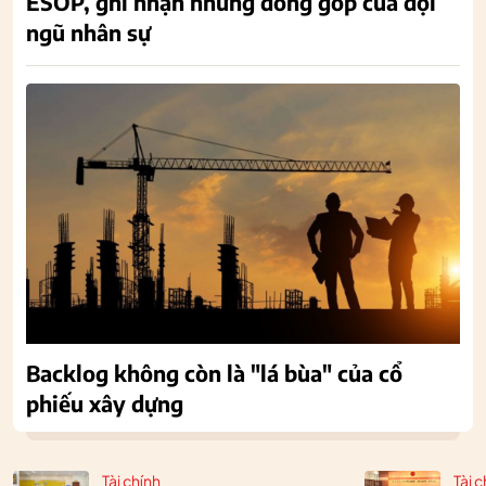
ESOP, ghi nhận những đóng góp của đội
ngũ nhân sự
Backlog không còn là "lá bùa" của cổ
phiếu xây dựng
Tài chính
Tài c