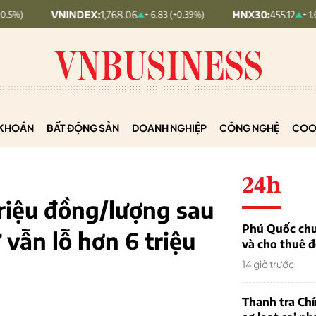
NINDEX:
1,768.06
HNX30:
455.12
+ 6.83 (+0.39%)
+ 1.63 (+0.36%)
KHOÁN
BẤT ĐỘNG SẢN
DOANH NGHIỆP
CÔNG NGHỆ
COO
24h
triệu đồng/lượng sau
Phú Quốc chu
 vẫn lỗ hơn 6 triệu
và cho thuê đ
14 giờ trước
Thanh tra Ch