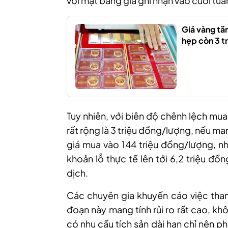
với mặt bằng giá ghi nhận vào cuối tuầ
Giá vàng tă
hẹp còn 3 t
Tuy
nhiên, v
ới biên độ chênh lệch mu
rất rộng là 3 triệu đồng/lượng,
n
ếu man
giá mua vào 144 triệu đồng/lượng, n
khoản lỗ thực tế lên tới 6,2 triệu đ
dịch.
Các chuyên gia khuyến cáo việc tham
đoạn này mang tính rủi ro rất cao, k
có nhu cầu tích sản dài hạn chỉ nên 