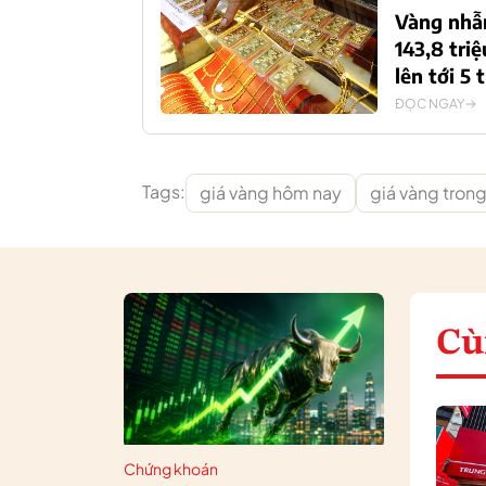
Vàng nhẫn
143,8 tri
lên tới 5
ĐỌC NGAY
Tags:
giá vàng hôm nay
giá vàng tron
Cù
Chứng khoán