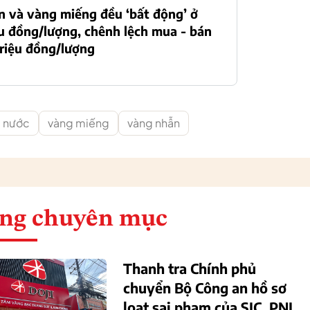
 và vàng miếng đều ‘bất động’ ở
ệu đồng/lượng, chênh lệch mua - bán
 triệu đồng/lượng
g nước
vàng miếng
vàng nhẫn
ng chuyên mục
Thanh tra Chính phủ
chuyển Bộ Công an hồ sơ
loạt sai phạm của SJC, PNJ,