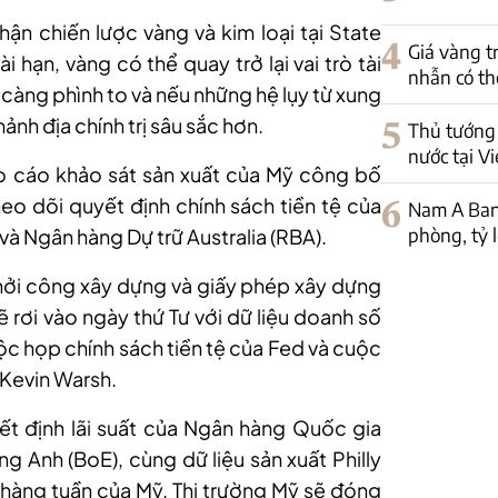
n chiến lược vàng và kim loại tại State
4
Giá vàng t
ài hạn, vàng có thể quay trở lại vai trò tài
nhẫn có th
 càng phình to và nếu những hệ lụy từ xung
ảnh địa chính trị sâu sắc hơn.
5
Thủ tướng 
nước tại V
áo cáo khảo sát sản xuất của Mỹ công bố
heo dõi quyết định chính sách tiền tệ của
6
Nam A Ban
phòng, tỷ 
à Ngân hàng Dự trữ Australia (RBA).
hởi công xây dựng và giấy phép xây dựng
ẽ rơi vào ngày thứ Tư với dữ liệu doanh số
ộc họp chính sách tiền tệ của Fed và cuộc
 Kevin Warsh.
ết định lãi suất của Ngân hàng Quốc gia
g Anh (BoE), cùng dữ liệu sản xuất Philly
p hàng tuần của Mỹ. Thị trường Mỹ sẽ đóng