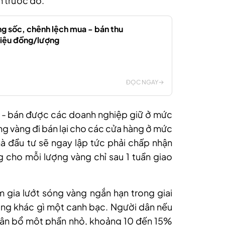
n trước đó.
ng sốc, chênh lệch mua - bán thu
riệu đồng/lượng
ĐỌC NGAY
a - bán được các doanh nghiệp giữ ở mức
g vàng đi bán lại cho các cửa hàng ở mức
hà
đầu tư
sẽ ngay lập tức phải chấp nhận
ồng cho mỗi lượng vàng
chỉ sau 1 tuần giao
 gia lướt sóng vàng ngắn hạn trong giai
hông khác gì một canh bạc. Người dân nếu
phân bổ một phần nhỏ, khoảng 10 đến 15%