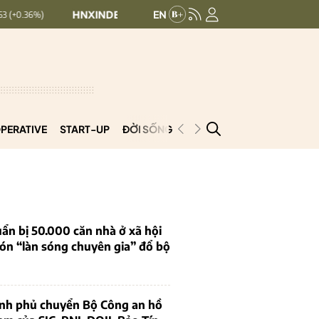
HNXINDEX:
293.44
UPCOMINDEX:
126.99
+ 0.25 (+0.09%)
PERATIVE
START-UP
ĐỜI SỐNG
PODCAST
VNCOOP
ẩn bị 50.000 căn nhà ở xã hội
ón “làn sóng chuyên gia” đổ bộ
ính phủ chuyển Bộ Công an hồ