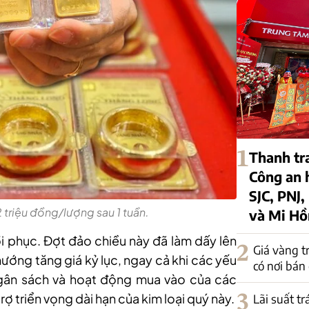
1
Thanh tr
Công an 
SJC, PNJ,
 triệu đồng/lượng sau 1 tuần.
và Mi H
ồi phục. Đợt đảo chiều này đã làm dấy lên
2
Giá vàng t
ướng tăng giá kỷ lục, ngay cả khi các yếu
có nơi bán
t ngân sách và hoạt động mua vào của các
ợ triển vọng dài hạn của kim loại quý này.
3
Lãi suất t