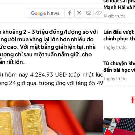
sơ loạt sai ph
Mạnh Hải và 
14 giờ trước
 khoảng 2 - 3 triệu đồng/lượng so với
Lần đầu vượt 
a người mua vàng lại lớn hơn nhiều do
chinh phục th
c cao. Với mặt bằng giá hiện tại, nhà
1 ngày trước
/lượng chỉ sau một tuần nắm giữ, cho
n rất lớn.
Từ chuyện khở
đến bài học v
AU) hôm nay 4.284,93 USD (cập nhật lúc
1 ngày trước
ng 24 giờ qua, tương ứng với tăng 65,49