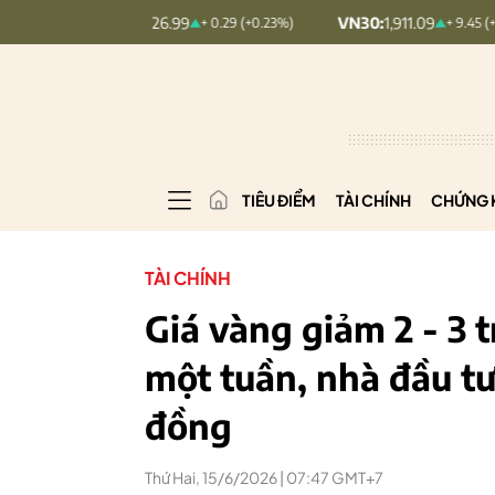
NDEX:
126.99
VN30:
1,911.09
V
+ 0.29 (+0.23%)
+ 9.45 (+0.5%)
TIÊU ĐIỂM
TÀI CHÍNH
CHỨNG 
TÀI CHÍNH
Giá vàng giảm 2 - 3 
một tuần, nhà đầu tư
đồng
Thứ Hai, 15/6/2026 | 07:47 GMT+7