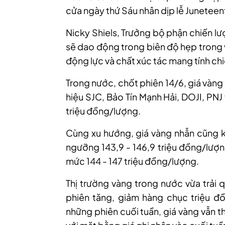
cửa ngày thứ Sáu nhân dịp lễ Juneteen
Nicky Shiels, Trưởng bộ phận chiến l
sẽ dao động trong biên độ hẹp trong v
động lực và chất xúc tác mang tính chi
Trong nước, chốt phiên 14/6, giá vàng
hiệu SJC, Bảo Tín Mạnh Hải, DOJI, PN
triệu đồng/lượng.
C
ùng xu hướng
, giá vàng nhẫn cũng
ngưỡng 143,9 - 146,9 triệu đồng/lượ
mức 144 - 147 triệu đồng/lượng
.
Thị
trường vàng trong nước vừa t
rải 
phiên tăng, giảm hàng chục triệu đ
những phiên cuối tuần, giá vàng vẫn 