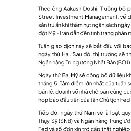
Theo ông Aakash Doshi, Trưởng bộ phậ
Street Investment Management
, về
d
sản trú ẩn khi thâm hụt ngân sách ngày
đột Mỹ - Iran dẫn đến tình trạng phân m
Tuần giao dịch này sẽ bắt đầu với b
ngày thứ Hai. Sau đó, thị trường sẽ t
Ngân hàng Trung ương Nhật Bản (BOJ) v
Ngày thứ Ba, Mỹ sẽ công bố dữ liệu k
tháng 5. Tâm điểm lớn nhất của tuần s
bán lẻ, doanh số nhà chờ bán cùng cu
họp báo đầu tiên của tân Chủ tịch Fed
Tiếp đó, ngày thứ Năm sẽ là loạt quy
Thụy Sỹ (SNB) và Ngân hàng Trung ươn
Fed và số đơn xin trợ cấp thất nghiệ