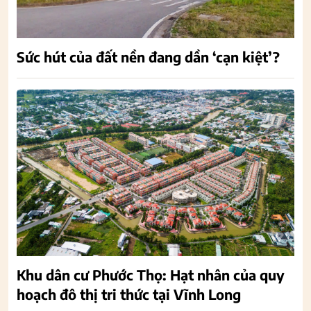
Sức hút của đất nền đang dần ‘cạn kiệt’?
Khu dân cư Phước Thọ: Hạt nhân của quy
hoạch đô thị tri thức tại Vĩnh Long