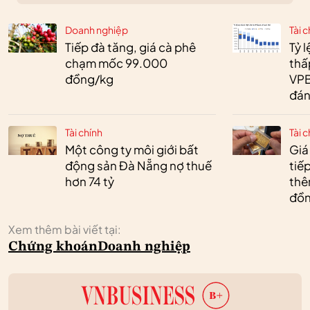
Doanh nghiệp
Tài c
Tiếp đà tăng, giá cà phê
Tỷ 
chạm mốc 99.000
thấ
đồng/kg
VPB
đán
Tài chính
Tài c
Một công ty môi giới bất
Giá
động sản Đà Nẵng nợ thuế
tiế
hơn 74 tỷ
thêm
đồn
Xem thêm bài viết tại:
Chứng khoán
Doanh nghiệp