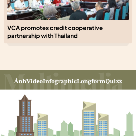
VCA promotes credit cooperative
partnership with Thailand
Ảnh
Video
Infographic
Longform
Quizz