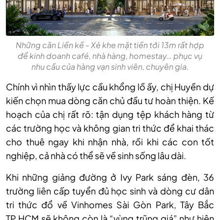
Những căn Liền kề - Xẻ khe mặt tiền tới 13m rất hợp
để kinh doanh café, nhà hàng, homestay… phục vụ
nhu cầu của hàng vạn sinh viên, chuyên gia.
Chính vì nhìn thấy lực cầu khổng lồ ấy, chị Huyền dự
kiến chọn mua dòng căn chủ đầu tư hoàn thiện. Kế
hoạch của chị rất rõ: tận dụng tệp khách hàng từ
các trường học và không gian tri thức để khai thác
cho thuê ngay khi nhận nhà, rồi khi các con tốt
nghiệp, cả nhà có thể sẽ về sinh sống lâu dài.
Khi những giảng đường ở Ivy Park sáng đèn, 36
trường liên cấp tuyển đủ học sinh và dòng cư dân
tri thức đổ về Vinhomes Sài Gòn Park, Tây Bắc
TP.HCM sẽ không còn là “vùng trũng giá” như hiện