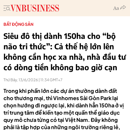
BẤT ĐỘNG SẢN
Siêu đô thị dành 150ha cho “bộ
não tri thức”: Cả thế hệ lớn lên
không cần học xa nhà, nhà đầu tư
có dòng tiền không bao giờ cạn
Thứ Bảy, 13/6/2026 | 11:34 GMT+7
Trong khi phần lớn các dự án thường dành đất
cho thương mại, thì Vinhomes Sài Gòn Park lại
chọn hướng đi ngược lại, khi dành hẳn 150ha ở vị
trí trung tâm để kiến tạo một quần thể giáo dục
quy mô chưa từng có tại Việt Nam. Đây không
phải là tập hợp của những ngôi trường riêng lẻ,