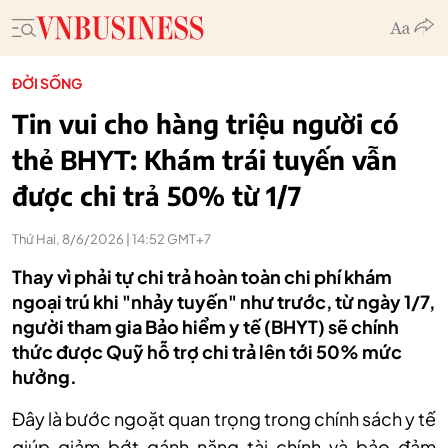
ĐỜI SỐNG
Tin vui cho hàng triệu người có
thẻ BHYT: Khám trái tuyến vẫn
được chi trả 50% từ 1/7
Thứ Hai, 8/6/2026 | 14:52 GMT+7
Thay vì phải tự chi trả hoàn toàn chi phí khám
ngoại trú khi "nhảy tuyến" như trước, từ ngày 1/7,
người tham gia Bảo hiểm y tế (BHYT) sẽ chính
thức được Quỹ hỗ trợ chi trả lên tới 50% mức
hưởng.
Đây là bước ngoặt quan trọng trong chính sách y tế
giúp giảm bớt gánh nặng tài chính và bảo đảm