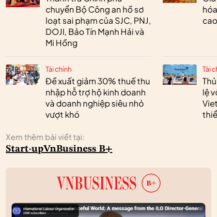
chuyển Bộ Công an hồ sơ
hóa
loạt sai phạm của SJC, PNJ,
cao
DOJI, Bảo Tín Mạnh Hải và
Mi Hồng
Tài chính
Tài c
Đề xuất giảm 30% thuế thu
Thủ
nhập hỗ trợ hộ kinh doanh
lệ 
và doanh nghiệp siêu nhỏ
Vie
vượt khó
thi
Xem thêm bài viết tại:
Start-up
VnBusiness B+