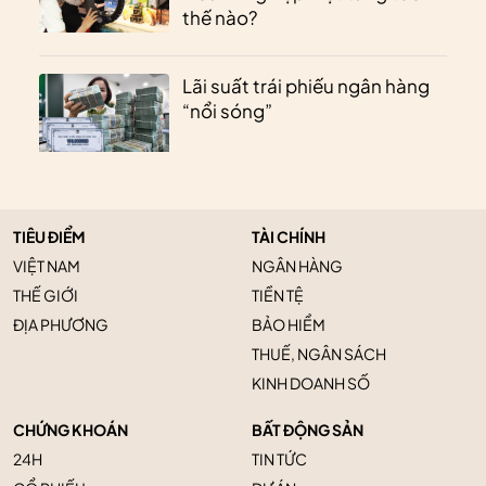
thế nào?
Lãi suất trái phiếu ngân hàng
“nổi sóng”
TIÊU ĐIỂM
TÀI CHÍNH
VIỆT NAM
NGÂN HÀNG
THẾ GIỚI
TIỀN TỆ
ĐỊA PHƯƠNG
BẢO HIỂM
THUẾ, NGÂN SÁCH
KINH DOANH SỐ
CHỨNG KHOÁN
BẤT ĐỘNG SẢN
24H
TIN TỨC