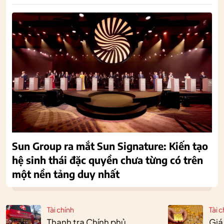
Sun Group ra mắt Sun Signature: Kiến tạo
hệ sinh thái đặc quyền chưa từng có trên
một nền tảng duy nhất
Tài chính
Tài c
Thanh tra Chính phủ
Giá