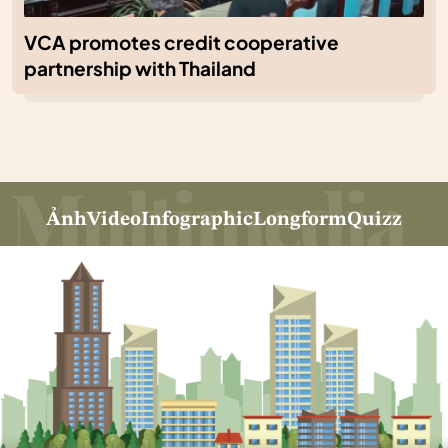
VCA promotes credit cooperative
partnership with Thailand
Ảnh
Video
Infographic
Longform
Quizz