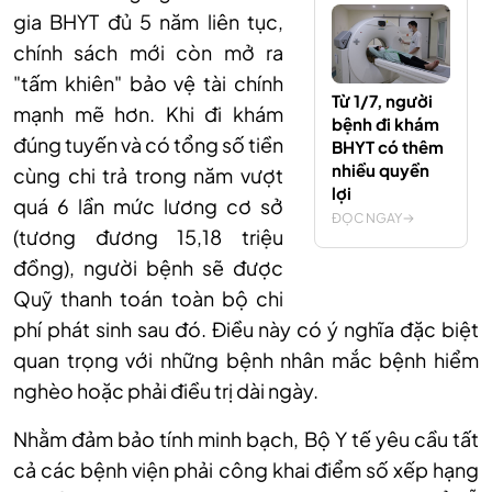
gia BHYT đủ 5 năm liên tục,
chính sách mới còn mở ra
"tấm khiên" bảo vệ tài chính
Từ 1/7, người
mạnh mẽ hơn. Khi đi khám
bệnh đi khám
đúng tuyến và có tổng số tiền
BHYT có thêm
nhiều quyền
cùng chi trả trong năm vượt
lợi
quá 6 lần mức lương cơ sở
ĐỌC NGAY
(tương đương 15,18 triệu
đồng), người bệnh sẽ được
Quỹ thanh toán toàn bộ chi
phí phát sinh sau đó. Điều này có ý nghĩa đặc biệt
quan trọng với những bệnh nhân mắc bệnh hiểm
nghèo hoặc phải điều trị dài ngày.
Nhằm đảm bảo tính minh bạch, Bộ Y tế yêu cầu tất
cả các bệnh viện phải công khai điểm số xếp hạng