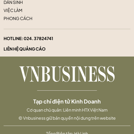
DÂN SINH
VIỆC LÀM
PHONG CÁCH
HOTLINE:
024. 37824741
LIÊN HỆ QUẢNG CÁO
Tạp chí điện tử Kinh Doanh
Cơ quan chủ quản: Liên minh HTX Việt Nam
© Vnbusiness giữ bản quyền nội dung trên website
Tổng Biên tập: Hà Linh