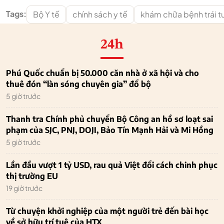
Tags:
Bộ Y tế
chính sách y tế
khám chữa bệnh trái t
24h
Phú Quốc chuẩn bị 50.000 căn nhà ở xã hội và cho
thuê đón “làn sóng chuyên gia” đổ bộ
5 giờ trước
Thanh tra Chính phủ chuyển Bộ Công an hồ sơ loạt sai
phạm của SJC, PNJ, DOJI, Bảo Tín Mạnh Hải và Mi Hồng
5 giờ trước
Lần đầu vượt 1 tỷ USD, rau quả Việt đổi cách chinh phục
thị trường EU
19 giờ trước
Từ chuyện khởi nghiệp của một người trẻ đến bài học
về sở hữu trí tuệ của HTX