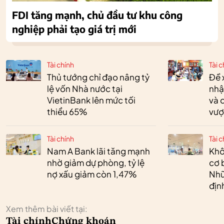
FDI tăng mạnh, chủ đầu tư khu công
nghiệp phải tạo giá trị mới
Tài chính
Tài c
Thủ tướng chỉ đạo nâng tỷ
Đề 
lệ vốn Nhà nước tại
nhậ
VietinBank lên mức tối
và 
thiểu 65%
vượ
Tài chính
Tài c
Nam A Bank lãi tăng mạnh
Khô
nhờ giảm dự phòng, tỷ lệ
cơ 
nợ xấu giảm còn 1,47%
Nhữ
địn
Xem thêm bài viết tại:
Tài chính
Chứng khoán