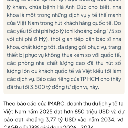
lý khám, chữa bệnh Hà Anh Đức cho biết, nha
khoa là một trong những dịch vụ y tế thế mạnh
của Việt Nam trong hút khách hàng quốc tế. Do
các yếu tố chi phí hợp lý (chỉ khoảng bằng 1/5 so
với chi phí ở Mỹ), thời gian tiếp cận bác sĩ nha
khoa, chất lượng tốt, đa dạng gói phục vụ, trang
thiết bị phục vụ không thua kém so với quốc tế,
các phòng nha chất lượng cao đã thu hút số
lượng lớn du khách quốc tế và Việt kiều tới làm
các dịch vụ. Báo cáo riêng của TP HCM cho thấy
đã thu tới 3.500 tỷ đồng từ dịch vụ này.
Theo báo cáo của IMARC, doanh thu du lịch y tế tại
Việt Nam năm 2025 đạt hơn 850 triệu USD và dự
báo đạt khoảng 3,77 tỷ USD vào năm 2034, với
CAGR gần 18% giai đoạn 2026 - 2034.