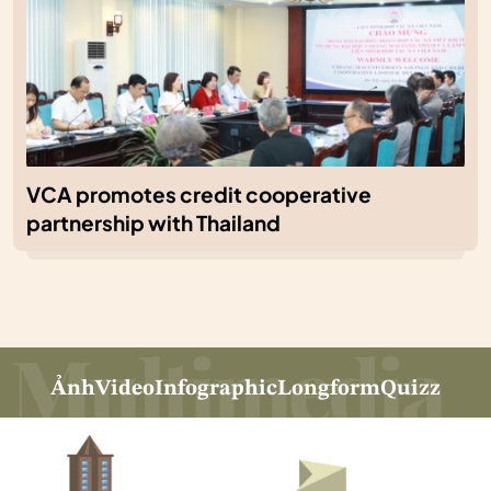
VCA promotes credit cooperative
partnership with Thailand
Ảnh
Video
Infographic
Longform
Quizz