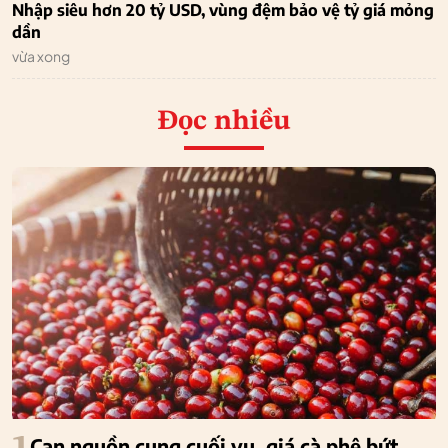
Nhập siêu hơn 20 tỷ USD, vùng đệm bảo vệ tỷ giá mỏng
dần
vừa xong
Đọc nhiều
Cạn nguồn cung cuối vụ, giá cà phê bứt