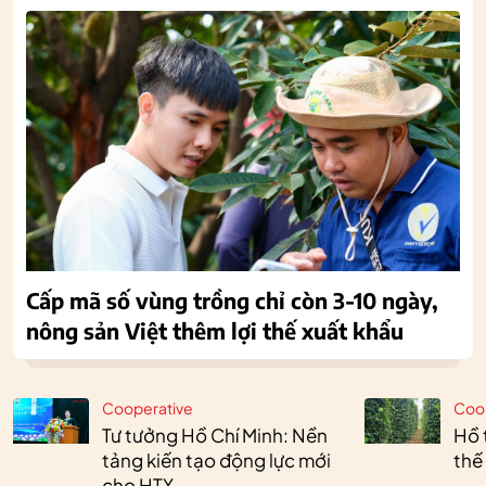
Cấp mã số vùng trồng chỉ còn 3-10 ngày,
nông sản Việt thêm lợi thế xuất khẩu
Cooperative
Coo
Tư tưởng Hồ Chí Minh: Nền
Hồ 
tảng kiến tạo động lực mới
thế
cho HTX