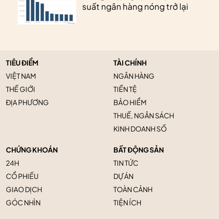
suất ngân hàng nóng trở lại
TIÊU ĐIỂM
TÀI CHÍNH
VIỆT NAM
NGÂN HÀNG
THẾ GIỚI
TIỀN TỆ
ĐỊA PHƯƠNG
BẢO HIỂM
THUẾ, NGÂN SÁCH
KINH DOANH SỐ
CHỨNG KHOÁN
BẤT ĐỘNG SẢN
24H
TIN TỨC
CỔ PHIẾU
DỰ ÁN
GIAO DỊCH
TOÀN CẢNH
GÓC NHÌN
TIỆN ÍCH