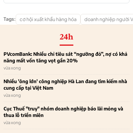
Tags:
cơ hội xuất khẩu hàng hóa
doanh nghiệp người V
24h
PVcomBank: Nhiều chỉ tiêu sát “ngưỡng đỏ”, nợ có khả
năng mất vốn tăng vọt gần 20%
vừa xong
Nhiều 'ông lớn' công nghiệp Hà Lan đang tìm kiếm nhà
cung cấp tại Việt Nam
vừa xong
Cục Thuế "truy" nhóm doanh nghiệp báo lãi mỏng và
thua lỗ triền miên
vừa xong