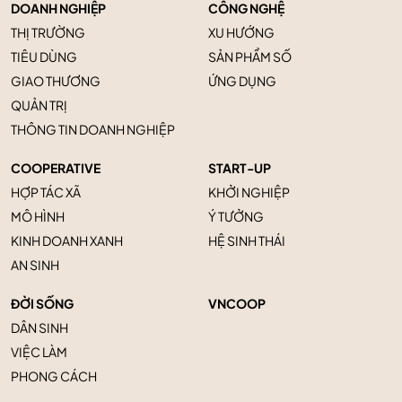
DOANH NGHIỆP
CÔNG NGHỆ
THỊ TRƯỜNG
XU HƯỚNG
TIÊU DÙNG
SẢN PHẨM SỐ
GIAO THƯƠNG
ỨNG DỤNG
QUẢN TRỊ
THÔNG TIN DOANH NGHIỆP
COOPERATIVE
START-UP
HỢP TÁC XÃ
KHỞI NGHIỆP
MÔ HÌNH
Ý TƯỞNG
KINH DOANH XANH
HỆ SINH THÁI
AN SINH
ĐỜI SỐNG
VNCOOP
DÂN SINH
VIỆC LÀM
PHONG CÁCH