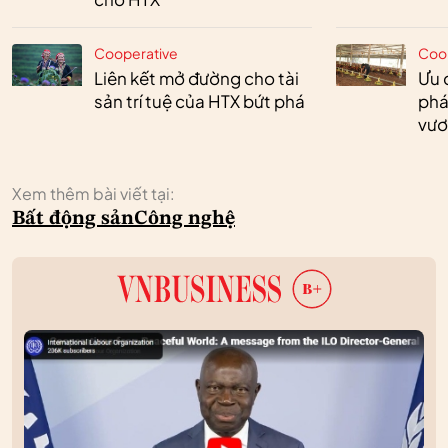
Cooperative
Coo
Liên kết mở đường cho tài
Ưu 
sản trí tuệ của HTX bứt phá
phá
vươ
Xem thêm bài viết tại:
Bất động sản
Công nghệ