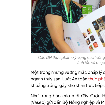
Các DN thực phẩm kỳ vọng các “vùng
ách tắc và phục
Một trong những vướng mắc pháp lý đặ
ngành thủy sản. Luật An toàn
thực ph
khoảng trống, gây khó khăn trực tiếp c
Như trong báo cáo mới
đây
được Hi
(Vasep) gửi đến Bộ Nông nghiệp và Mô