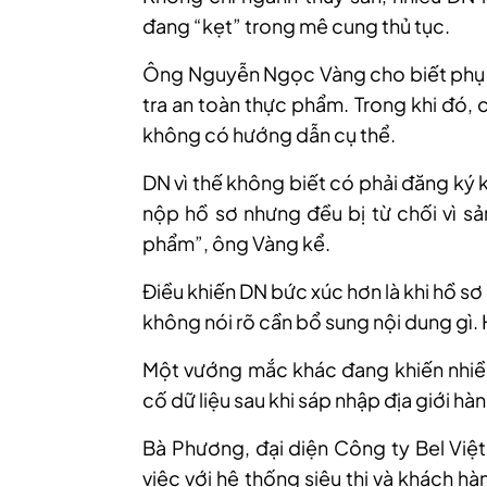
đang “kẹt” trong mê cung thủ tục.
Ông Nguyễn Ngọc Vàng cho biết phụ 
tra an toàn thực phẩm. Trong khi đó, 
không có hướng dẫn cụ thể.
DN vì thế không biết có phải đăng ký 
nộp hồ sơ nhưng đều bị từ chối vì s
phẩm”, ông Vàng kể.
Điều khiến DN bức xúc hơn là khi hồ sơ
không nói rõ cần bổ sung nội dung gì. 
Một vướng mắc khác đang khiến nhiều
cố dữ liệu sau khi sáp nhập địa giới hàn
Bà Phương, đại diện Công ty Bel Việ
việc với hệ thống siêu thị và khách h