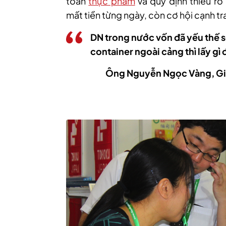
toàn
thực phẩm
và quy định thiếu r
mất tiền từng ngày, còn cơ hội cạnh tr
DN trong nước vốn đã yếu thế s
container ngoài cảng thì lấy gì 
Ông Nguyễn Ngọc Vàng, Gi