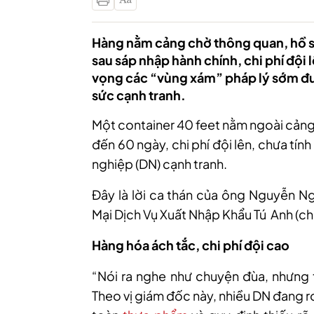
Hàng nằm cảng chờ thông quan, hồ sơ
sau sáp nhập hành chính, chi phí độ
vọng các “vùng xám” pháp lý sớm đư
sức cạnh tranh.
Một container 40 feet nằm ngoài cảng,
đến 60 ngày, chi phí đội lên, chưa tín
nghiệp (DN) cạnh tranh.
Đây là lời ca thán của ông Nguyễn
Mại Dịch Vụ Xuất Nhập Khẩu Tú Anh (chu
Hàng hóa ách tắc, chi phí đội cao
“Nói ra nghe như chuyện đùa, nhưng 
Theo vị giám đốc này, nhiều DN đang rơ