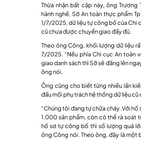
Thừa nhận bất cập này, ông Trương
hành nghề, Sở An toàn thực phẩm T
p
1
/
7
/
2025, dữ liệu tự công bố của Chi 
cũ chưa được chuyển giao đầy đủ.
Theo ông Công, khối lượng dữ liệu rấ
7/2025. “Nếu phía Chi cục An toàn 
giao danh sách thì Sở sẽ đăng lên nga
ông nói.
Ông cũng cho biết từng nhiều lần kiế
đầu mối phụ trách hệ thống dữ liệu cũ
“Chúng tôi đang tự chữa cháy. Với hồ
1.000 sản phẩm, còn có thể rà soát t
hồ sơ tự công bố thì số lượng quá l
ông Công nói. Theo ông, đây là một b