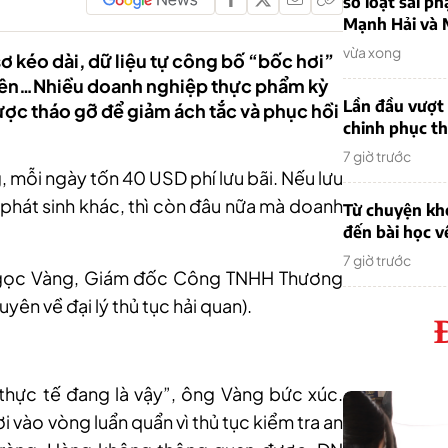
sơ loạt sai ph
Mạnh Hải và 
vừa xong
 kéo dài, dữ liệu tự công bố “bốc hơi”
i lên…Nhiều doanh nghiệp thực phẩm kỳ
Lần đầu vượt 
ợc tháo gỡ để giảm ách tắc và phục hồi
chinh phục th
7 giờ trước
 mỗi ngày tốn 40 USD phí lưu bãi. Nếu lưu
h phát sinh khác, thì còn đâu nữa mà doanh
Từ chuyện khở
đến bài học v
7 giờ trước
 Ngọc Vàng, Giám đốc Công TNHH Thương
yên về đại lý thủ tục hải quan).
thực tế đang là vậy”, ông Vàng bức xúc.
i vào vòng luẩn quẩn vì thủ tục kiểm tra an