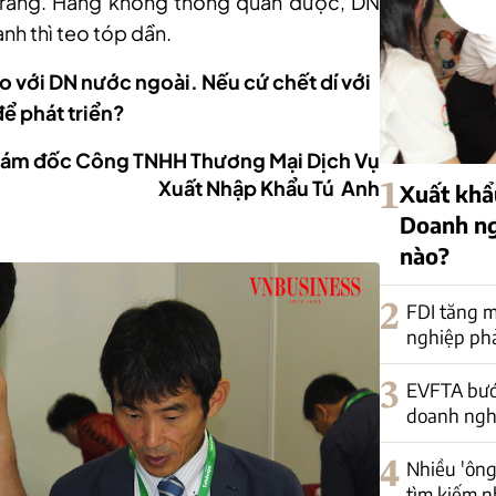
õ ràng. Hàng không thông quan được, DN
anh thì teo tóp dần.
o với DN nước ngoài. Nếu cứ chết dí với
để phát triển?
ám đốc Công TNHH Thương Mại Dịch Vụ
Xuất Nhập Khẩu Tú Anh
1
Xuất khẩu
Doanh ng
nào?
2
FDI tăng m
nghiệp phải
3
EVFTA bướ
doanh nghi
4
Nhiều 'ông
tìm kiếm n