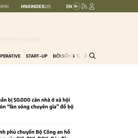
HNXINDEX:
293.44
UPCOMINDEX:
126.99
+ 0.25 (+0.09%)
+ 0
PERATIVE
START-UP
ĐỜI SỐNG
PODCAST
VNCOOP
ẩn bị 50.000 căn nhà ở xã hội
ón “làn sóng chuyên gia” đổ bộ
ính phủ chuyển Bộ Công an hồ