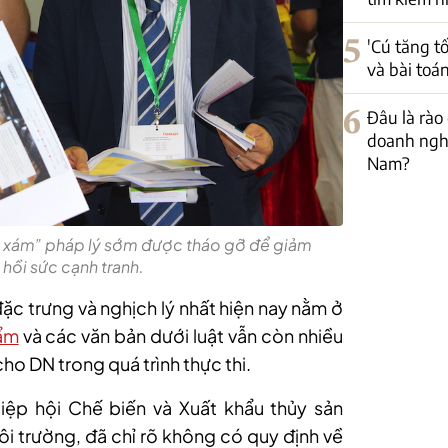
5
'Cú tăng t
và bài toá
6
Đâu là rào 
doanh ngh
Nam?
 xám” pháp lý sớm được tháo gỡ để giảm
 hồi sức cạnh tranh.
c trưng và nghịch lý nhất hiện nay nằm ở
ẩm
và các văn bản dưới luật vẫn còn nhiều
ho DN trong quá trình thực thi.
ệp hội Chế biến và Xuất khẩu thủy sản
i trường, đã chỉ rõ không có quy định về