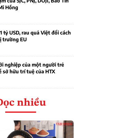
ạm của SJC, PNJ, DOJI, Bảo Tín
Mi Hồng
1 tỷ USD, rau quả Việt đổi cách
ị trường EU
i nghiệp của một người trẻ
ề sở hữu trí tuệ của HTX
Đọc nhiều