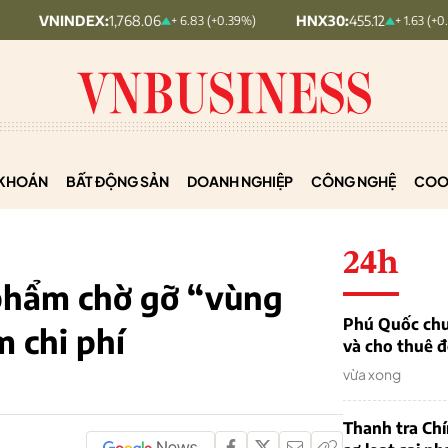
DEX:
1,768.06
HNX30:
455.12
+ 6.83 (+0.39%)
+ 1.63 (+0.36%)
KHOÁN
BẤT ĐỘNG SẢN
DOANH NGHIỆP
CÔNG NGHỆ
COO
24h
phẩm chờ gỡ “vùng
Phú Quốc chu
 chi phí
và cho thuê đ
vừa xong
Thanh tra Ch