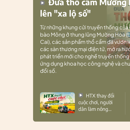
Đưa thổ cẩm Mường
lên "xa lộ số"
Từ những khung cửi truyền thống của
bào Mông ở thung lũng Mường Hoa (
Cai), các sản phẩm thổ cẩm đã vươn l
các sàn thương mại điện tử, mở ra h
phát triển mới cho nghề truyền thống
ứng dụng khoa học công nghệ và ch
đổi số.
HTX thay đổi
cuộc chơi, người
dân làm nông
theo cách mới