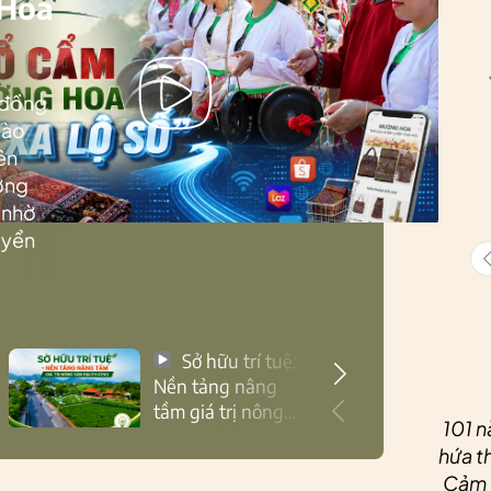
 Hoa
 đồng
Lào
ên
ướng
 nhờ
uyển
Sở hữu trí tuệ:
Nền tảng nâng
tầm giá trị nông
101 n
sản Thái Nguyên
hứa th
Cảm ơ