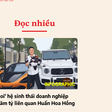
EM TẤT CẢ
Đọc nhiều
Soi' hệ sinh thái doanh nghiệp
răm tỷ liên quan Huấn Hoa Hồng