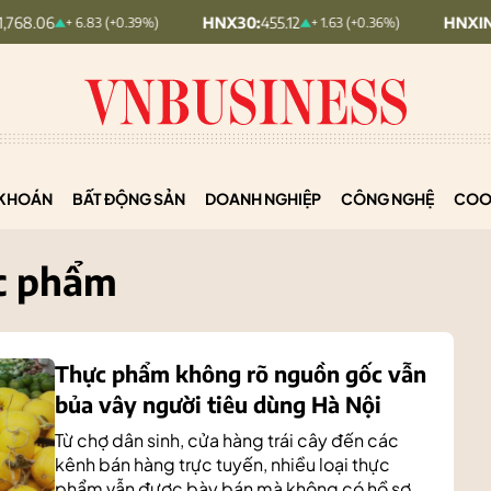
HNX30:
455.12
HNXINDEX:
293.44
+ 6.83 (+0.39%)
+ 1.63 (+0.36%)
KHOÁN
BẤT ĐỘNG SẢN
DOANH NGHIỆP
CÔNG NGHỆ
COO
c phẩm
Thực phẩm không rõ nguồn gốc vẫn
bủa vây người tiêu dùng Hà Nội
Từ chợ dân sinh, cửa hàng trái cây đến các
kênh bán hàng trực tuyến, nhiều loại thực
phẩm vẫn được bày bán mà không có hồ sơ