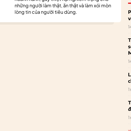
những người làm thật, ăn thật và làm xói mòn
lòng tin của người tiêu dùng.
P
v
1
T
s
M
1
L
c
1
T
đ
1