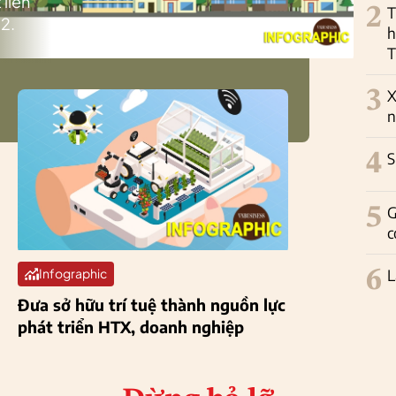
 liên
2
T
2.
h
T
3
X
n
4
S
5
G
c
6
L
Infographic
Đưa sở hữu trí tuệ thành nguồn lực
phát triển HTX, doanh nghiệp