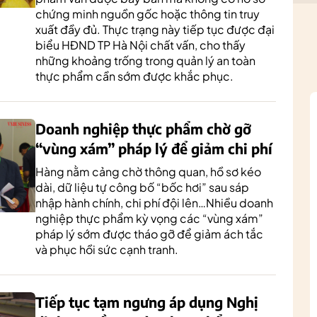
chứng minh nguồn gốc hoặc thông tin truy
xuất đầy đủ. Thực trạng này tiếp tục được đại
biểu HĐND TP Hà Nội chất vấn, cho thấy
những khoảng trống trong quản lý an toàn
thực phẩm cần sớm được khắc phục.
Doanh nghiệp thực phẩm chờ gỡ
“vùng xám” pháp lý để giảm chi phí
Hàng nằm cảng chờ thông quan, hồ sơ kéo
dài, dữ liệu tự công bố “bốc hơi” sau sáp
nhập hành chính, chi phí đội lên…Nhiều doanh
nghiệp thực phẩm kỳ vọng các “vùng xám”
pháp lý sớm được tháo gỡ để giảm ách tắc
và phục hồi sức cạnh tranh.
Tiếp tục tạm ngưng áp dụng Nghị