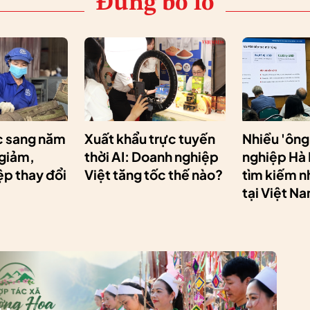
Đừng bỏ lỡ
 sang năm
Xuất khẩu trực tuyến
Nhiều 'ông
 giảm,
thời AI: Doanh nghiệp
nghiệp Hà
p thay đổi
Việt tăng tốc thế nào?
tìm kiếm n
tại Việt N