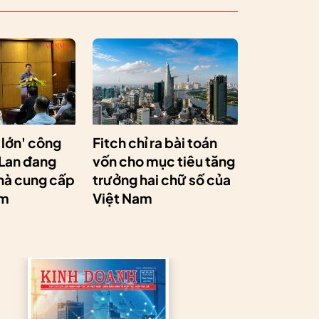
 lớn' công
Fitch chỉ ra bài toán
 Lan đang
vốn cho mục tiêu tăng
hà cung cấp
trưởng hai chữ số của
am
Việt Nam