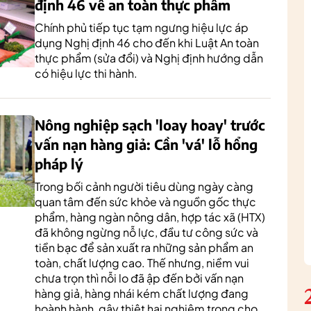
định 46 về an toàn thực phẩm
Chính phủ tiếp tục tạm ngưng hiệu lực áp
dụng Nghị định 46 cho đến khi Luật An toàn
thực phẩm (sửa đổi) và Nghị định hướng dẫn
có hiệu lực thi hành.
Nông nghiệp sạch 'loay hoay' trước
vấn nạn hàng giả: Cần 'vá' lỗ hổng
pháp lý
Trong bối cảnh người tiêu dùng ngày càng
quan tâm đến sức khỏe và nguồn gốc thực
phẩm, hàng ngàn nông dân, hợp tác xã (HTX)
đã không ngừng nỗ lực, đầu tư công sức và
tiền bạc để sản xuất ra những sản phẩm an
toàn, chất lượng cao. Thế nhưng, niềm vui
chưa trọn thì nỗi lo đã ập đến bởi vấn nạn
hàng giả, hàng nhái kém chất lượng đang
hoành hành, gây thiệt hại nghiêm trọng cho