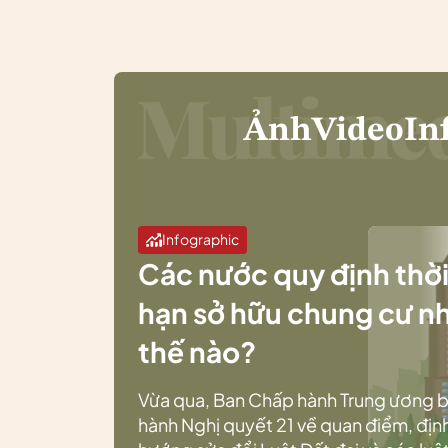
Ảnh
Video
In
Infographic
Các nước quy định thờ
hạn sở hữu chung cư n
thế nào?
Vừa qua, Ban Chấp hành Trung ương 
hành Nghị quyết 21 về quan điểm, địn