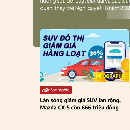
hướng sửa đổi Luật Đất đai và các luật
quan, thay thế Nghị quyết 18 năm 202
Infographic
Làn sóng giảm giá SUV lan rộng,
Mazda CX-5 còn 666 triệu đồng