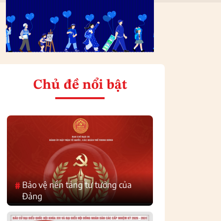
Chủ đề nổi bật
Bảo vệ nền tảng tư tưởng của
#
Đảng