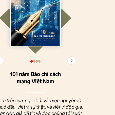
101 năm Báo chí cách
mạng Việt Nam
Tuyên Quang
HTX Nông
phát triển kinh tế
nghiệp hữu cơ
Nhân dịp 
tập thể, tạo động
Tiên Dương: Kh
Quý độc g
ăm trôi qua, ngòi bút vẫn vẹn nguyên lời
lực cho nông
nông nghiệp x
tác xã sức
uở đầu, viết vì sự thật, và viết vì độc giả.
nghiệp bền vững
tạo nên thương
dài và 
n độc giả đã tin và đọc chúng tôi suốt
hiệu