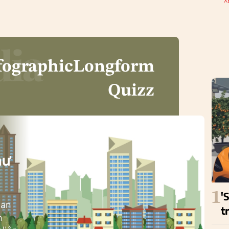
X
fographic
Longform
Quizz
i
hư
1
'
ban
t
h