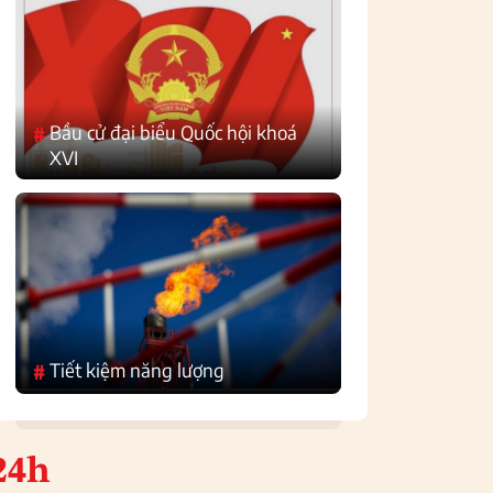
Bầu cử đại biểu Quốc hội khoá
#
XVI
Tiết kiệm năng lượng
#
24h