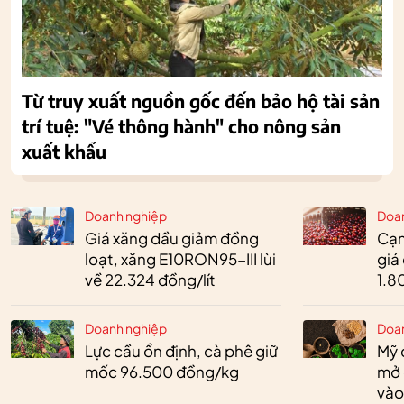
Từ truy xuất nguồn gốc đến bảo hộ tài sản
trí tuệ: "Vé thông hành" cho nông sản
xuất khẩu
Doanh nghiệp
Doa
Giá xăng dầu giảm đồng
Cạn
loạt, xăng E10RON95-III lùi
giá
về 22.324 đồng/lít
1.8
Doanh nghiệp
Doa
Lực cầu ổn định, cà phê giữ
Mỹ 
mốc 96.500 đồng/kg
mở 
vào