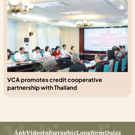
VCA promotes credit cooperative
partnership with Thailand
Ảnh
Video
Infographic
Longform
Quizz