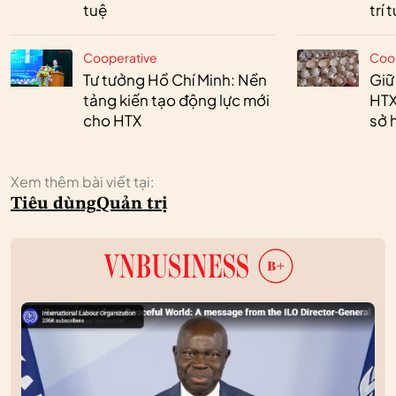
tuệ
trí 
Cooperative
Coo
Tư tưởng Hồ Chí Minh: Nền
Giữ
tảng kiến tạo động lực mới
HTX
cho HTX
sở h
Xem thêm bài viết tại:
Tiêu dùng
Quản trị