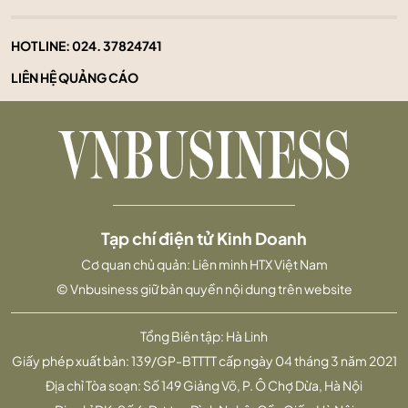
HOTLINE:
024. 37824741
LIÊN HỆ QUẢNG CÁO
Tạp chí điện tử Kinh Doanh
Cơ quan chủ quản: Liên minh HTX Việt Nam
© Vnbusiness giữ bản quyền nội dung trên website
Tổng Biên tập: Hà Linh
Giấy phép xuất bản: 139/GP-BTTTT cấp ngày 04 tháng 3 năm 2021
Địa chỉ Tòa soạn: Số 149 Giảng Võ, P. Ô Chợ Dừa, Hà Nội