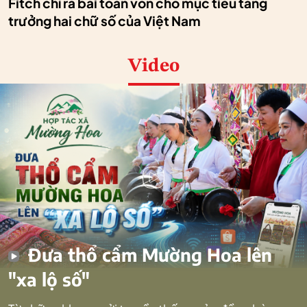
Fitch chỉ ra bài toán vốn cho mục tiêu tăng
trưởng hai chữ số của Việt Nam
Video
Đưa thổ cẩm Mường Hoa lên
"xa lộ số"