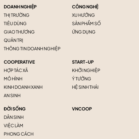
DOANH NGHIỆP
CÔNG NGHỆ
THỊ TRƯỜNG
XU HƯỚNG
TIÊU DÙNG
SẢN PHẨM SỐ
GIAO THƯƠNG
ỨNG DỤNG
QUẢN TRỊ
THÔNG TIN DOANH NGHIỆP
COOPERATIVE
START-UP
HỢP TÁC XÃ
KHỞI NGHIỆP
MÔ HÌNH
Ý TƯỞNG
KINH DOANH XANH
HỆ SINH THÁI
AN SINH
ĐỜI SỐNG
VNCOOP
DÂN SINH
VIỆC LÀM
PHONG CÁCH