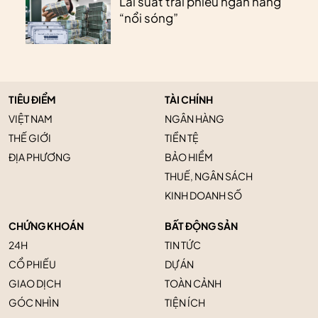
Lãi suất trái phiếu ngân hàng
“nổi sóng”
TIÊU ĐIỂM
TÀI CHÍNH
VIỆT NAM
NGÂN HÀNG
THẾ GIỚI
TIỀN TỆ
ĐỊA PHƯƠNG
BẢO HIỂM
THUẾ, NGÂN SÁCH
KINH DOANH SỐ
CHỨNG KHOÁN
BẤT ĐỘNG SẢN
24H
TIN TỨC
CỔ PHIẾU
DỰ ÁN
GIAO DỊCH
TOÀN CẢNH
GÓC NHÌN
TIỆN ÍCH