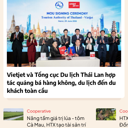
Vietjet và Tổng cục Du lịch Thái Lan hợp
tác quảng bá hàng không, du lịch đến du
khách toàn cầu
Cooperative
Coo
Nâng tầm giá trị lúa - tôm
HTX
Cà Mau, HTX tạo tài sản trí
Đồn