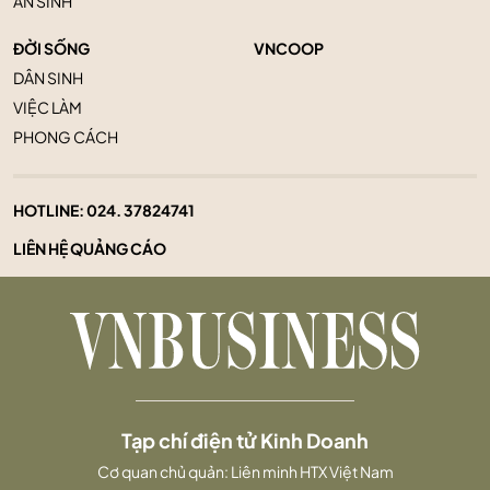
AN SINH
ĐỜI SỐNG
VNCOOP
DÂN SINH
VIỆC LÀM
PHONG CÁCH
HOTLINE:
024. 37824741
LIÊN HỆ QUẢNG CÁO
Tạp chí điện tử Kinh Doanh
Cơ quan chủ quản: Liên minh HTX Việt Nam