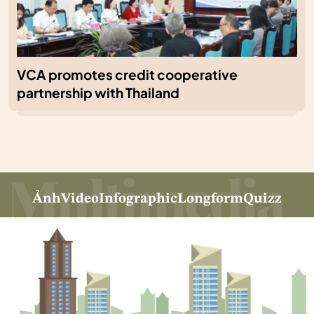
VCA promotes credit cooperative
partnership with Thailand
Ảnh
Video
Infographic
Longform
Quizz