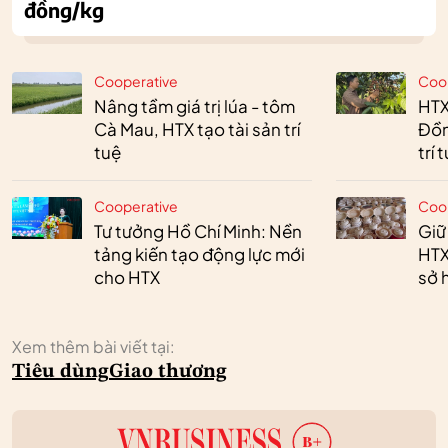
đồng/kg
Cooperative
Coo
Nâng tầm giá trị lúa - tôm
HTX
Cà Mau, HTX tạo tài sản trí
Đồn
tuệ
trí 
Cooperative
Coo
Tư tưởng Hồ Chí Minh: Nền
Giữ
tảng kiến tạo động lực mới
HTX
cho HTX
sở h
Xem thêm bài viết tại:
Tiêu dùng
Giao thương