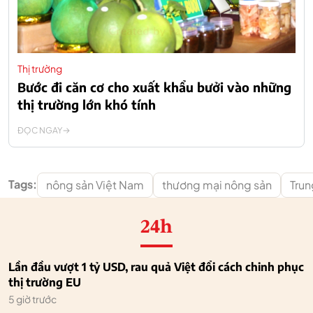
Thị trường
Bước đi căn cơ cho xuất khẩu bưởi vào những
thị trường lớn khó tính
ĐỌC NGAY
Tags:
nông sản Việt Nam
thương mại nông sản
Tru
24h
Lần đầu vượt 1 tỷ USD, rau quả Việt đổi cách chinh phục
thị trường EU
5 giờ trước