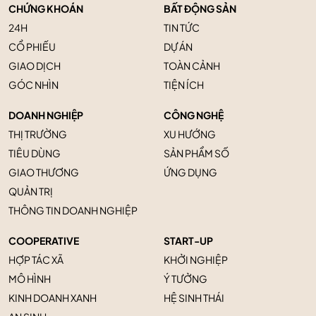
CHỨNG KHOÁN
BẤT ĐỘNG SẢN
24H
TIN TỨC
CỔ PHIẾU
DỰ ÁN
GIAO DỊCH
TOÀN CẢNH
GÓC NHÌN
TIỆN ÍCH
DOANH NGHIỆP
CÔNG NGHỆ
THỊ TRƯỜNG
XU HƯỚNG
TIÊU DÙNG
SẢN PHẨM SỐ
GIAO THƯƠNG
ỨNG DỤNG
QUẢN TRỊ
THÔNG TIN DOANH NGHIỆP
COOPERATIVE
START-UP
HỢP TÁC XÃ
KHỞI NGHIỆP
MÔ HÌNH
Ý TƯỞNG
KINH DOANH XANH
HỆ SINH THÁI