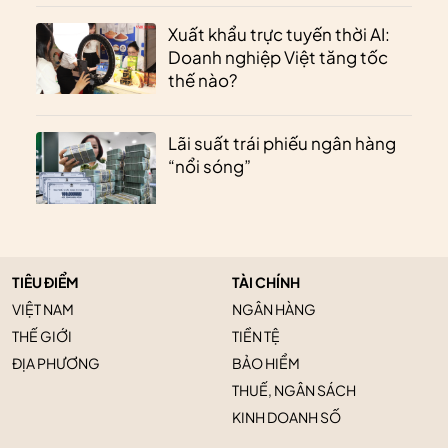
Xuất khẩu trực tuyến thời AI:
Doanh nghiệp Việt tăng tốc
thế nào?
Lãi suất trái phiếu ngân hàng
“nổi sóng”
TIÊU ĐIỂM
TÀI CHÍNH
VIỆT NAM
NGÂN HÀNG
THẾ GIỚI
TIỀN TỆ
ĐỊA PHƯƠNG
BẢO HIỂM
THUẾ, NGÂN SÁCH
KINH DOANH SỐ