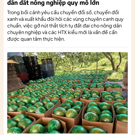
dẫn dắt nông nghiệp quy mô lớn
Trong bối cảnh yêu cầu chuyển đổi số, chuyển đổi
xanh và xuất khẩu đòi hỏi các vùng chuyên canh quy
chuẩn, việc gỡ nút thắt tích tụ đất đai cho nông dân
chuyên nghiệp và các HTX kiểu mới là vấn đề cần
được quan tâm thực hiện.