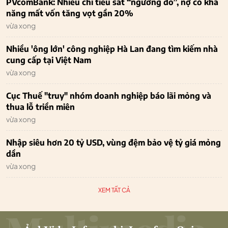
PVcomBank: Nhiều chỉ tiêu sát “ngưỡng đỏ”, nợ có khả
năng mất vốn tăng vọt gần 20%
vừa xong
Nhiều 'ông lớn' công nghiệp Hà Lan đang tìm kiếm nhà
cung cấp tại Việt Nam
vừa xong
Cục Thuế "truy" nhóm doanh nghiệp báo lãi mỏng và
thua lỗ triền miên
vừa xong
Nhập siêu hơn 20 tỷ USD, vùng đệm bảo vệ tỷ giá mỏng
dần
vừa xong
XEM TẤT CẢ