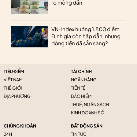
ro mỏng dần
VN-Index hướng 1.800 điểm:
Định giá còn hấp dẫn, nhưng
dòng tiền đã sẵn sàng?
TIÊU ĐIỂM
TÀI CHÍNH
VIỆT NAM
NGÂN HÀNG
THẾ GIỚI
TIỀN TỆ
ĐỊA PHƯƠNG
BẢO HIỂM
THUẾ, NGÂN SÁCH
KINH DOANH SỐ
CHỨNG KHOÁN
BẤT ĐỘNG SẢN
24H
TIN TỨC