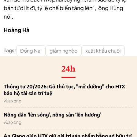
bán tươi ít đi, tỷ lệ chế biến tăng lên”, ông Hùng
nói.
Hoàng Hà
Tags:
Đồng Nai
giảm nghèo
xuất khẩu chuối
24h
Thông tư 20/2026: Gỡ thủ tục, "mở đường" cho HTX
bảo hộ tài sản trí tuệ
vừa xong
Nông dân ‘lên sóng’, nông sản ‘lên hương’
vừa xong
An Giang giúp HTX giữ giá trị sản phẩm bằng sở hữu trí