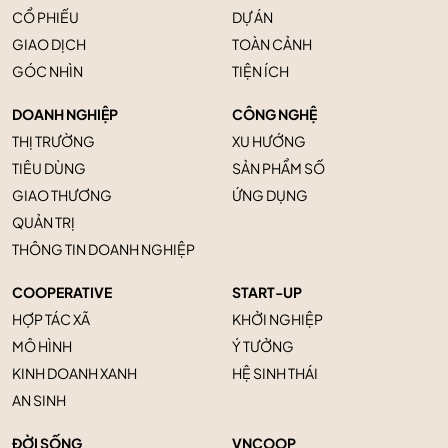
CỔ PHIẾU
DỰ ÁN
GIAO DỊCH
TOÀN CẢNH
GÓC NHÌN
TIỆN ÍCH
DOANH NGHIỆP
CÔNG NGHỆ
THỊ TRƯỜNG
XU HƯỚNG
TIÊU DÙNG
SẢN PHẨM SỐ
GIAO THƯƠNG
ỨNG DỤNG
QUẢN TRỊ
THÔNG TIN DOANH NGHIỆP
COOPERATIVE
START-UP
HỢP TÁC XÃ
KHỞI NGHIỆP
MÔ HÌNH
Ý TƯỞNG
KINH DOANH XANH
HỆ SINH THÁI
AN SINH
ĐỜI SỐNG
VNCOOP