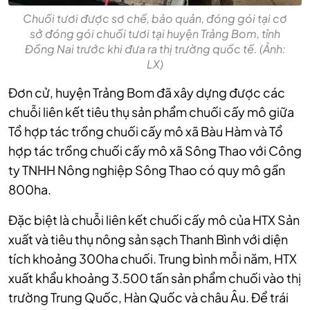
Chuối tươi được sơ chế, bảo quản, đóng gói tại cơ
sở đóng gói chuối tươi tại huyện Trảng Bom, tỉnh
Đồng Nai trước khi đưa ra thị trường quốc tế. (Ảnh:
LX)
Đơn cử, huyện Trảng Bom đã xây dựng được các
chuỗi liên kết tiêu thụ sản phẩm chuối cấy mô giữa
Tổ hợp tác trồng chuối cấy mô xã Bàu Hàm và Tổ
hợp tác trồng chuối cấy mô xã Sông Thao với Công
ty TNHH Nông nghiệp Sông Thao có quy mô gần
800ha.
Đặc biệt là chuỗi liên kết chuối cấy mô của HTX Sản
xuất và tiêu thụ nông sản sạch Thanh Bình với diện
tích khoảng 300ha chuối. Trung bình mỗi năm, HTX
xuất khẩu khoảng 3.500 tấn sản phẩm chuối vào thị
trường Trung Quốc, Hàn Quốc và châu Âu. Để trái