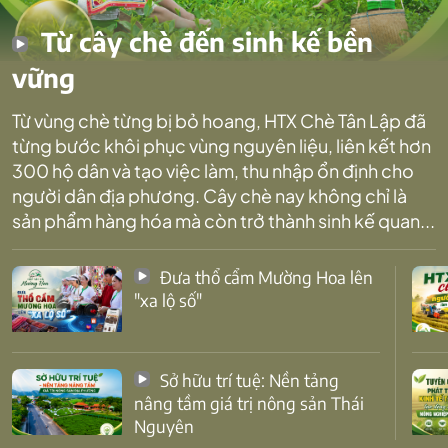
Từ cây chè đến sinh kế bền
vững
Từ vùng chè từng bị bỏ hoang, HTX Chè Tân Lập đã
từng bước khôi phục vùng nguyên liệu, liên kết hơn
300 hộ dân và tạo việc làm, thu nhập ổn định cho
người dân địa phương. Cây chè nay không chỉ là
sản phẩm hàng hóa mà còn trở thành sinh kế quan...
Đưa thổ cẩm Mường Hoa lên
"xa lộ số"
Sở hữu trí tuệ: Nền tảng
nâng tầm giá trị nông sản Thái
Nguyên