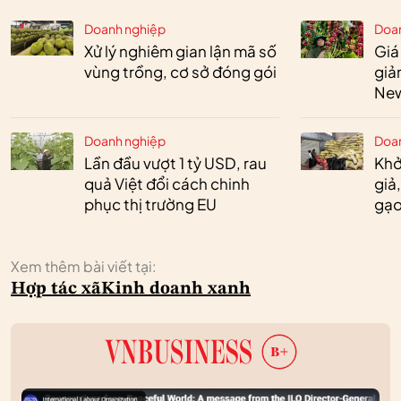
Doanh nghiệp
Doa
Xử lý nghiêm gian lận mã số
Giá
vùng trồng, cơ sở đóng gói
giả
New
Doanh nghiệp
Doa
Lần đầu vượt 1 tỷ USD, rau
Khở
quả Việt đổi cách chinh
giả
phục thị trường EU
gạo
Xem thêm bài viết tại:
Hợp tác xã
Kinh doanh xanh