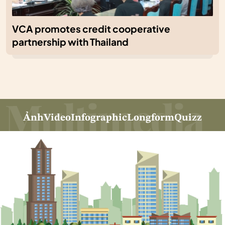
VCA promotes credit cooperative
partnership with Thailand
Ảnh
Video
Infographic
Longform
Quizz