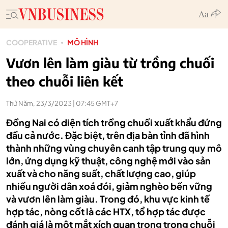
COOPERATIVE
MÔ HÌNH
Vươn lên làm giàu từ trồng chuối
theo chuỗi liên kết
Thứ Năm, 23/3/2023 | 07:45 GMT+7
Đồng Nai có diện tích trồng chuối xuất khẩu đứng
đầu cả nước. Đặc biệt, trên địa bàn tỉnh đã hình
thành những vùng chuyên canh tập trung quy mô
lớn, ứng dụng kỹ thuật, công nghệ mới vào sản
xuất và cho năng suất, chất lượng cao, giúp
nhiều người dân xoá đói, giảm nghèo bền vững
và vươn lên làm giàu. Trong đó, khu vực kinh tế
hợp tác, nòng cốt là các HTX, tổ hợp tác được
đánh giá là một mắt xích quan trọng trong chuỗi