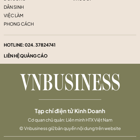
DÂN SINH
VIỆC LÀM
PHONG CÁCH
HOTLINE:
024. 37824741
LIÊN HỆ QUẢNG CÁO
Tạp chí điện tử Kinh Doanh
Cơ quan chủ quản: Liên minh HTX Việt Nam
© Vnbusiness giữ bản quyền nội dung trên website