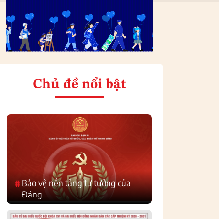
Chủ đề nổi bật
Bảo vệ nền tảng tư tưởng của
#
Đảng