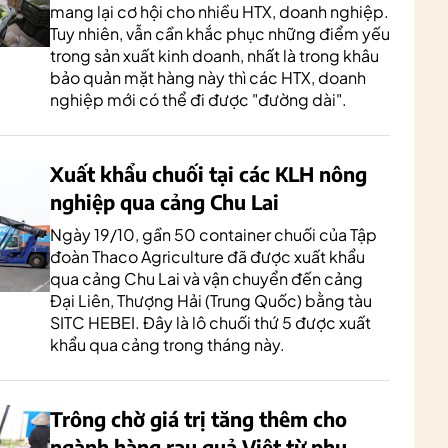
mang lại cơ hội cho nhiều HTX, doanh nghiệp.
Tuy nhiên, vẫn cần khắc phục những điểm yếu
trong sản xuất kinh doanh, nhất là trong khâu
bảo quản mặt hàng này thì các HTX, doanh
nghiệp mới có thể đi được "đường dài".
Xuất khẩu chuối tại các KLH nông
nghiệp qua cảng Chu Lai
Ngày 19/10, gần 50 container chuối của Tập
đoàn Thaco Agriculture đã được xuất khẩu
qua cảng Chu Lai và vận chuyển đến cảng
Đại Liên, Thượng Hải (Trung Quốc) bằng tàu
SITC HEBEI. Đây là lô chuối thứ 5 được xuất
khẩu qua cảng trong tháng này.
Trông chờ giá trị tăng thêm cho
ngành hàng rau quả Việt từ phụ