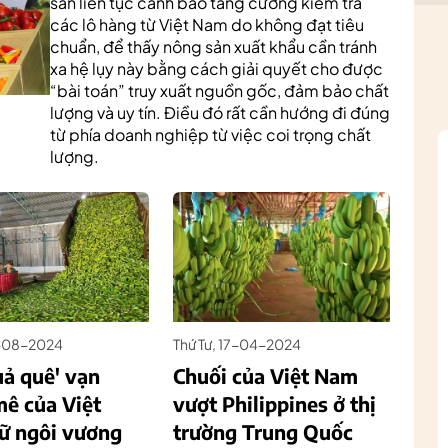
sản liên tục cảnh báo tăng cường kiểm tra
các lô hàng từ Việt Nam do không đạt tiêu
chuẩn, để thấy nông sản xuất khẩu cần tránh
xa hệ lụy này bằng cách giải quyết cho được
“bài toán” truy xuất nguồn gốc, đảm bảo chất
lượng và uy tín. Điều đó rất cần hướng đi đúng
từ phía doanh nghiệp từ việc coi trọng chất
lượng.
8-08-2024
Thứ Tư, 17-04-2024
uả quê' vạn
Chuối của Việt Nam
mê của Việt
vượt Philippines ở thị
ữ ngôi vương
trường Trung Quốc