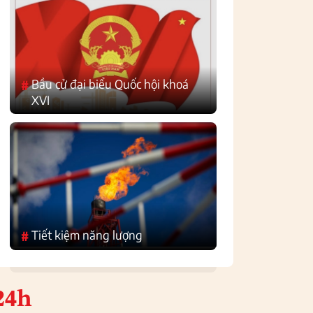
Bầu cử đại biểu Quốc hội khoá
#
XVI
Tiết kiệm năng lượng
#
24h