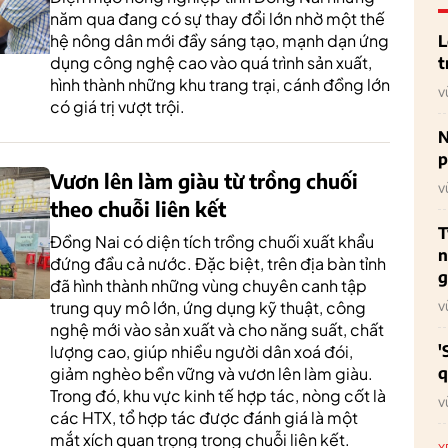
năm qua đang có sự thay đổi lớn nhờ một thế
hệ nông dân mới đầy sáng tạo, mạnh dạn ứng
L
dụng công nghệ cao vào quá trình sản xuất,
t
hình thành những khu trang trại, cánh đồng lớn
v
có giá trị vượt trội.
N
p
Vươn lên làm giàu từ trồng chuối
v
theo chuỗi liên kết
T
Đồng Nai có diện tích trồng chuối xuất khẩu
n
đứng đầu cả nước. Đặc biệt, trên địa bàn tỉnh
g
đã hình thành những vùng chuyên canh tập
v
trung quy mô lớn, ứng dụng kỹ thuật, công
nghệ mới vào sản xuất và cho năng suất, chất
'
lượng cao, giúp nhiều người dân xoá đói,
q
giảm nghèo bền vững và vươn lên làm giàu.
Trong đó, khu vực kinh tế hợp tác, nòng cốt là
v
các HTX, tổ hợp tác được đánh giá là một
mắt xích quan trọng trong chuỗi liên kết.