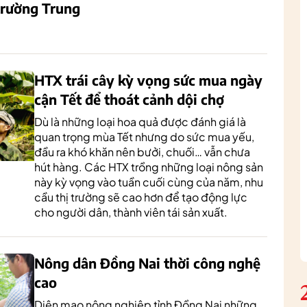
 trường Trung
HTX trái cây kỳ vọng sức mua ngày
cận Tết để thoát cảnh dội chợ
Dù là những loại hoa quả được đánh giá là
quan trọng mùa Tết nhưng do sức mua yếu,
đầu ra khó khăn nên bưởi, chuối… vẫn chưa
hút hàng. Các HTX trồng những loại nông sản
này kỳ vọng vào tuần cuối cùng của năm, nhu
cầu thị trường sẽ cao hơn để tạo động lực
cho người dân, thành viên tái sản xuất.
Nông dân Đồng Nai thời công nghệ
cao
Diện mạo nông nghiệp tỉnh Đồng Nai những