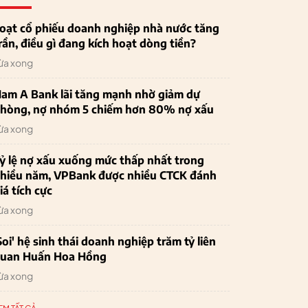
oạt cổ phiếu doanh nghiệp nhà nước tăng
rần, điều gì đang kích hoạt dòng tiền?
ừa xong
am A Bank lãi tăng mạnh nhờ giảm dự
hòng, nợ nhóm 5 chiếm hơn 80% nợ xấu
ừa xong
ỷ lệ nợ xấu xuống mức thấp nhất trong
hiều năm, VPBank được nhiều CTCK đánh
iá tích cực
ừa xong
Soi' hệ sinh thái doanh nghiệp trăm tỷ liên
uan Huấn Hoa Hồng
ừa xong