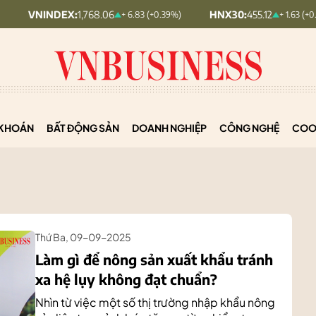
DEX:
1,768.06
HNX30:
455.12
H
+ 6.83 (+0.39%)
+ 1.63 (+0.36%)
KHOÁN
BẤT ĐỘNG SẢN
DOANH NGHIỆP
CÔNG NGHỆ
COO
Thứ Ba, 09-09-2025
Làm gì để nông sản xuất khẩu tránh
xa hệ lụy không đạt chuẩn?
Nhìn từ việc một số thị trường nhập khẩu nông