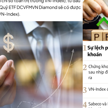
chỉ số toàn thị trường VN-Index); từ đầu
họn Quỹ ETF DCVFMVN Diamond sẽ có được
VN-Index).
1
Sự lệch 
khoán
2
Chứng kho
sau nhịp đi
ra
3
VN-Index 
4
Sabeco và 