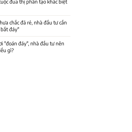
cuộc đua thị phần tạo khác biệt
hưa chắc đã rẻ, nhà đầu tư cần
 bắt đáy"
ơi "đoán đáy", nhà đầu tư nên
iều gì?