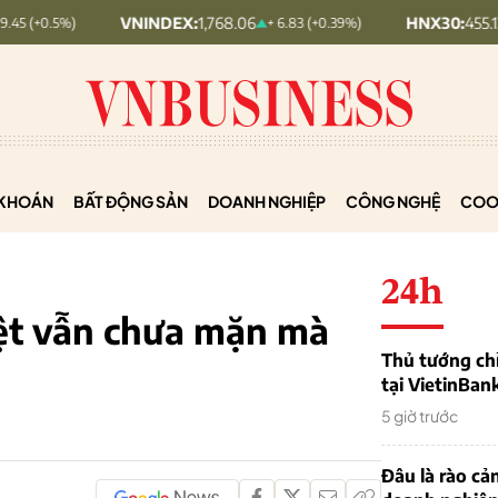
VNINDEX:
1,768.06
HNX30:
455.12
+ 6.83 (+0.39%)
+ 1.63 (+
KHOÁN
BẤT ĐỘNG SẢN
DOANH NGHIỆP
CÔNG NGHỆ
COO
24h
iệt vẫn chưa mặn mà
Thủ tướng chỉ
tại VietinBan
5 giờ trước
Đâu là rào cản