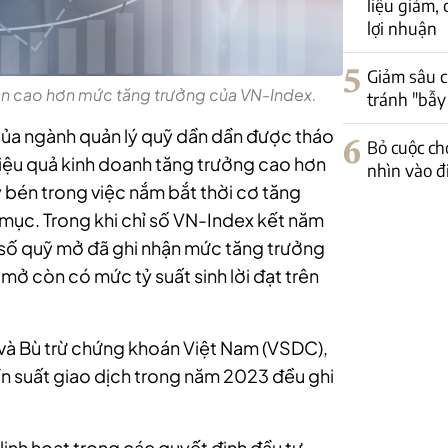
liệu giảm, 
lợi nhuận
5
Giảm sâu c
ận cao hơn mức tăng trưởng của VN-Index.
tránh "bẫy
ủa ngành quản lý quỹ dần dần được tháo
6
Bỏ cuộc ch
hiệu quả kinh doanh tăng trưởng cao hơn
nhìn vào đ
y bén trong việc nắm bắt thời cơ tăng
h mục. Trong khi chỉ số VN-Index kết năm
số quỹ mở đã ghi nhận mức tăng trưởng
mở còn có mức tỷ suất sinh lời đạt trên
 và Bù trừ chứng khoán Việt Nam (VSDC),
n suất giao dịch trong năm 2023 đều ghi
inh hoạt trong các quyết định đầu tư,