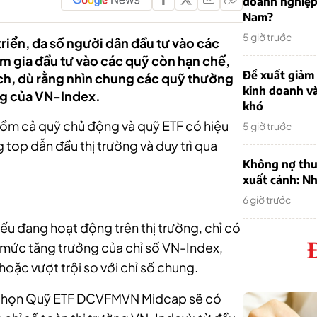
doanh nghiệp
Nam?
5 giờ trước
triển, đa số người dân đầu tư vào các
ham gia đầu tư vào các quỹ còn hạn chế,
Đề xuất giảm
dịch, dù rằng nhìn chung các quỹ thường
kinh doanh v
ng của VN-Index.
khó
gồm cả quỹ chủ động và quỹ ETF có hiệu
5 giờ trước
 top dẫn đầu thị trường và duy trì qua
Không nợ thu
xuất cảnh: Nh
6 giờ trước
ếu đang hoạt động trên thị trường, chỉ có
 mức tăng trưởng của chỉ số VN-Index,
hoặc vượt trội so với chỉ số chung.
a chọn Quỹ ETF DCVFMVN Midcap sẽ có