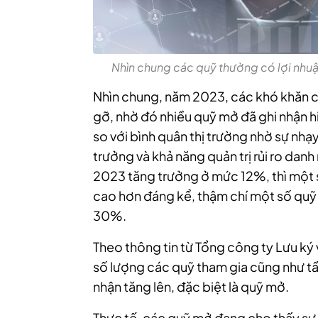
Nhìn chung các quỹ thường có lợi nhu
Nhìn chung, năm 2023, các khó khăn c
gỡ, nhờ đó nhiều quỹ mở đã ghi nhận 
so với bình quân thị trường nhờ sự nhạ
trưởng và khả năng quản trị rủi ro dan
2023 tăng trưởng ở mức 12%, thì một 
cao hơn đáng kể, thậm chí một số quỹ 
30%.
Theo thông tin từ Tổng công ty Lưu ký
số lượng các quỹ tham gia cũng như tầ
nhận tăng lên, đặc biệt là quỹ mở.
Thực tế, các quỹ mở đang cho thấy sự l