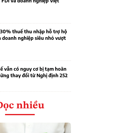
 FDI và doanh nghiệp Việt
 30% thuế thu nhập hỗ trợ hộ
à doanh nghiệp siêu nhỏ vượt
ế vẫn có nguy cơ bị tạm hoãn
ững thay đổi từ Nghị định 252
Đọc nhiều