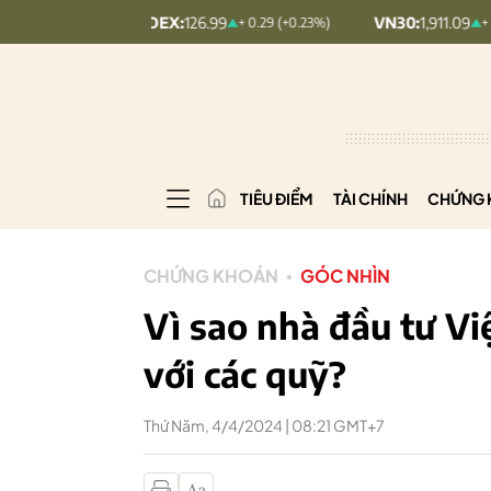
PCOMINDEX:
126.99
VN30:
1,911.09
+ 0.29 (+0.23%)
+ 9.45 (+0.5%)
TIÊU ĐIỂM
TÀI CHÍNH
CHỨNG 
CHỨNG KHOÁN
GÓC NHÌN
Vì sao nhà đầu tư V
với các quỹ?
Thứ Năm, 4/4/2024 | 08:21 GMT+7