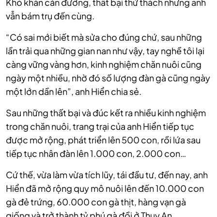
Khó khăn cản đường, thất bại thử thách nhưng anh
vẫn bám trụ đến cùng.
“Có sai mới biết mà sửa cho đúng chứ, sau những
lần trải qua những gian nan như vậy, tay nghề tôi lại
càng vững vàng hơn, kinh nghiệm chăn nuôi cũng
ngày một nhiều, nhờ đó số lượng đàn gà cũng ngày
một lớn dần lên”, anh Hiển chia sẻ.
Sau những thất bại và đúc kết ra nhiều kinh nghiệm
trong chăn nuôi, trang trại của anh Hiển tiếp tục
được mở rộng, phát triển lên 500 con, rồi lứa sau
tiếp tục nhân đàn lên 1.000 con, 2.000 con…
Cứ thế, vừa làm vừa tích lũy, tái đầu tư, đến nay, anh
Hiển đã mở rộng quy mô nuôi lên đến 10.000 con
gà đẻ trứng, 60.000 con gà thịt, hàng vạn gà
giống và trở thành tỷ phú gà đồi ở Thụy An.