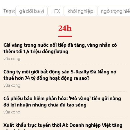
Tags:
gà đồi ba vì
HTX
khởi nghiệp
ngô trọng hi
24h
Giá vàng trong nước nối tiếp đà tăng, vàng nhẫn có
thêm tới 1,5 triệu đồng/lượng
vừa xong
Công ty môi giới bất động sản S-Realty Đà Nẵng nợ
thuế hơn 74 tỷ đồng hoạt động ra sao?
vừa xong
Cổ phiếu bảo hiểm phân hóa: ‘Mỏ vàng’ tiền gửi nâng
đỡ lợi nhuận nhưng chưa đủ tạo sóng
vừa xong
Xuất khẩu trực tuyến thời AI: Doanh nghiệp Việt tăng