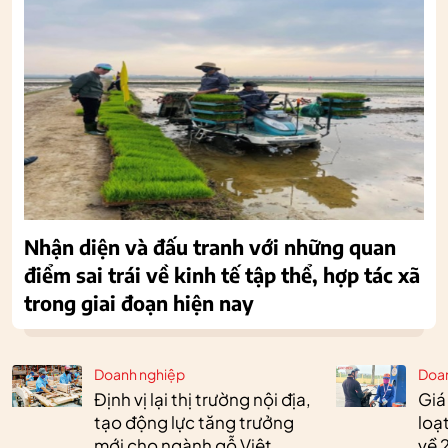
Nhận diện và đấu tranh với những quan
điểm sai trái về kinh tế tập thể, hợp tác xã
trong giai đoạn hiện nay
Doanh nghiệp
Doa
Định vị lại thị trường nội địa,
Giá
tạo động lực tăng trưởng
loạ
mới cho ngành gỗ Việt
về 