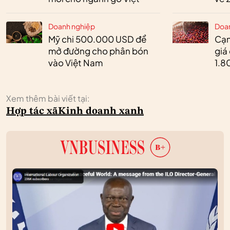
Doanh nghiệp
Doa
Mỹ chi 500.000 USD để
Cạn
mở đường cho phân bón
giá
vào Việt Nam
1.8
Xem thêm bài viết tại:
Hợp tác xã
Kinh doanh xanh