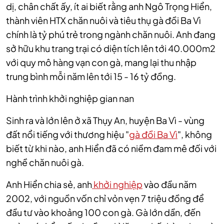
dị, chân chất ấy, ít ai biết rằng anh Ngô Trọng Hiển,
thành viên HTX chăn nuôi và tiêu thụ gà đồi Ba Vì
chính là tỷ phú trẻ trong ngành chăn nuôi. Anh đang
sở hữu khu trang trại có diện tích lên tới 40.000m2
với quy mô hàng vạn con gà, mang lại thu nhập
trung bình mỗi năm lên tới 15 - 16 tỷ đồng.
Hành trình khởi nghiệp gian nan
Sinh ra và lớn lên ở xã Thụy An, huyện Ba Vì - vùng
đất nổi tiếng với thương hiệu "
gà đồi Ba Vì
", không
biết từ khi nào, anh Hiển đã có niềm đam mê đối với
nghề chăn nuôi gà.
Anh Hiển chia sẻ, anh
khởi nghiệp
vào đầu năm
2002, với nguồn vốn chỉ vỏn vẹn 7 triệu đồng để
đầu tư vào khoảng 100 con gà. Gà lớn dần, đến