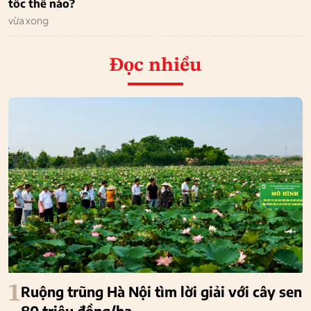
tốc thế nào?
vừa xong
Đọc nhiều
1
Ruộng trũng Hà Nội tìm lời giải với cây sen
80 triệu đồng/ha