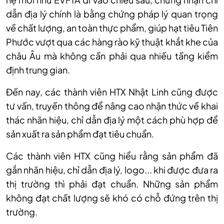
dẫn địa l
ý chính là b
ằng chứng ph
áp lý quan tr
ọng
về chất lượng, an to
àn th
ực phẩm, gi
úp h
ạt ti
êu Tiên
Phư
ớc vượt qua c
ác hàng rào k
ỹ thuật khắt khe của
ch
âu Âu mà không c
ần phải qua nhiều tầng kiểm
định trung gian.
Đến nay, c
ác thành viên HTX Nh
ật Linh cũng được
tư vấn, truyền th
ông đ
ể n
âng cao nh
ận thức về khai
th
ác nhãn hi
ệu, chỉ dẫn địa l
ý m
ột c
ách phù h
ợp để
sản xuất ra sản phẩm đạt ti
êu chu
ẩn.
C
ác thành viên HTX cũng hi
ểu rằng sản phẩm đ
ã
g
ắn nh
ãn hi
ệu, chỉ dẫn địa l
ý, logo... khi đư
ợc đưa ra
thị trường th
ì ph
ải đạt chuẩn. Những sản phẩm
kh
ông đ
ạt chất lượng sẽ kh
ó có ch
ỗ đứng tr
ên th
ị
trường.