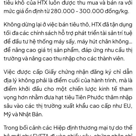
ti
êu khô c
ủa HTX lu
ôn đư
ợc thu mua v
à bán ra v
ới
mức gi
á
ổn định từ 280.000 - 300.000 đồng/kg.
Không dừng lại ở việc bán tiêu thô, HTX đã tận dụng
tối đa các chính sách hỗ trợ phát triển tài sản trí tuệ
để đầu tư hệ thống máy sấy, máy hút chân không…
để nâng cao giá trị sản phẩm, đáp ứng nhu cầu thị
trường và nâng cao thu nhập cho các thành viên.
Vi
ệc được cấp Giấy chứng nhận đăng k
ý ch
ỉ dẫn
địa l
ý không ph
ải l
à đi
ểm cuối của h
ành trình, mà là
đi
ểm khởi đầu cho một chiến lược kinh tế tham
vọng hơn nhằm đưa hạt ti
êu Tiên Phư
ớc th
âm nh
ập
s
âu vào các th
ị trường xuất khẩu cao cấp như EU,
Mỹ v
à Nh
ật Bản.
Trong bối cảnh c
ác Hi
ệp định thương mại tự do thế
hệ mới như EVFTA đi v
ào chi
ều s
âu, ch
ứng nhận chỉ