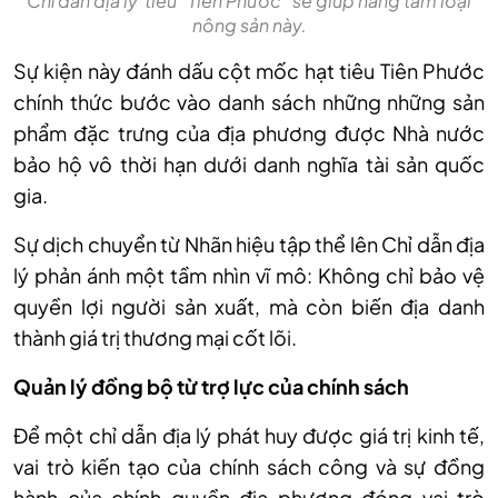
Chỉ dẫn địa lý tiêu “Tiên Phước” sẽ giúp nâng tầm loại
nông sản này.
Sự kiện n
ày đánh d
ấu cột mốc hạt ti
êu Tiên Phư
ớc
ch
ính th
ức bước v
ào danh sách nh
ững những sản
phẩm đặc trưng của địa phương được Nh
à nư
ớc
bảo hộ v
ô th
ời hạn dưới danh nghĩa t
ài s
ản quốc
gia.
Sự dịch chuyển từ Nh
ãn hi
ệu tập thể l
ên Ch
ỉ dẫn địa
l
ý ph
ản
ánh m
ột tầm nh
ìn vĩ mô: Không ch
ỉ bảo vệ
quyền lợi người sản xuất, m
à còn bi
ến địa danh
th
ành giá tr
ị thương mại cốt l
õi.
Qu
ản l
ý đ
ồng bộ từ trợ lực của ch
ính sách
Đ
ể một chỉ dẫn địa l
ý phát huy đư
ợc gi
á tr
ị kinh tế,
vai tr
ò ki
ến tạo của ch
ính sách công và s
ự đồng
h
ành c
ủa ch
ính quy
ền địa phương đ
óng vai trò