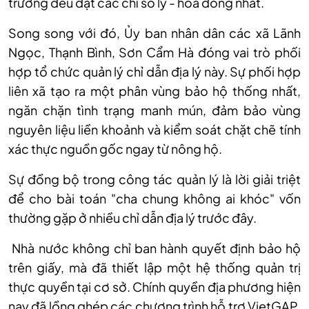
trường đều đạt các chỉ số lý - hóa đồng nhất.
Song song với đ
ó,
Ủy ban nh
ân dân các xã Lãnh
Ng
ọc, Thạnh B
ình, Sơn C
ẩm H
à đóng vai trò ph
ối
hợp tổ chức quản l
ý ch
ỉ dẫn địa l
ý này. S
ự phối hợp
li
ên xã t
ạo ra một ph
ân vùng b
ảo hộ thống nhất,
ngăn chặn t
ình tr
ạng manh m
ún, đ
ảm bảo v
ùng
nguyên li
ệu liền khoảnh v
à ki
ểm so
át ch
ặt chẽ t
ính
xác th
ực nguồn gốc ngay từ n
ông h
ộ.
Sự đồng bộ trong c
ông tác qu
ản l
ý là l
ời giải triệt
để cho b
ài toán "cha chung không ai khóc" v
ốn
thường gặp ở nhiều chỉ dẫn địa l
ý trư
ớc đ
ây.
Nhà nư
ớc kh
ông ch
ỉ ban h
ành quy
ết định bảo hộ
tr
ên gi
ấy, m
à đã thi
ết lập một hệ thống quản trị
thực quyền tại cơ sở. Ch
ính quy
ền địa phương hiện
nay đ
ã l
ồng gh
ép các chương trình h
ỗ trợ VietGAP,