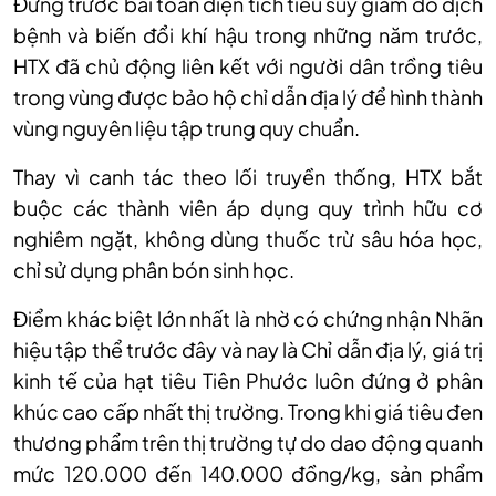
Đ
ứng trước b
ài toán di
ện t
ích tiêu suy gi
ảm do dịch
bệnh v
à bi
ến đổi kh
í h
ậu trong những năm trước,
HTX đ
ã ch
ủ động li
ên k
ết với người d
ân tr
ồng ti
êu
trong vùng đư
ợc bảo hộ chỉ dẫn địa l
ý đ
ể h
ình thành
vùng nguyên li
ệu tập trung quy chuẩn.
Thay v
ì canh tác theo l
ối truyền thống, HTX bắt
buộc c
ác thành viên áp d
ụng quy tr
ình h
ữu cơ
nghi
êm ng
ặt, kh
ông dùng thu
ốc trừ s
âu hóa h
ọc,
chỉ sử dụng ph
ân bón sinh h
ọc.
Điểm kh
ác bi
ệt lớn nhất l
à nh
ờ c
ó ch
ứng nhận Nh
ãn
hi
ệu tập thể trước đ
ây và nay là Ch
ỉ dẫn địa l
ý, giá tr
ị
kinh tế của hạt ti
êu Tiên Phư
ớc lu
ôn đ
ứng ở ph
ân
khúc cao c
ấp nhất thị trường. Trong khi gi
á tiêu đen
thương ph
ẩm tr
ên th
ị trường tự do dao động quanh
mức 120.000 đến 140.000 đồng/kg, sản phẩm