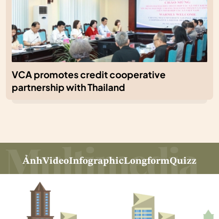
VCA promotes credit cooperative
partnership with Thailand
Ảnh
Video
Infographic
Longform
Quizz