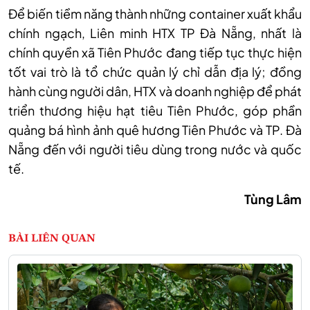
Để biến tiềm năng th
ành nh
ững container xuất khẩu
ch
ính ng
ạch, Li
ên minh HTX TP Đà N
ẵng, nhất l
à
chính quy
ền x
ã Tiên Phư
ớc đang tiếp tục thực hiện
tốt vai tr
ò là t
ổ chức quản l
ý ch
ỉ dẫn địa l
ý; đ
ồng
h
ành cùng ngư
ời d
ân, HTX và doanh nghi
ệp để ph
át
tri
ển thương hiệu hạt ti
êu Tiên Phư
ớc, g
óp ph
ần
quảng b
á hình
ảnh qu
ê hương Tiên Phư
ớc v
à TP. Đà
N
ẵng đến với người ti
êu dùng trong nư
ớc v
à qu
ốc
tế.
T
ùng Lâm
BÀI LIÊN QUAN