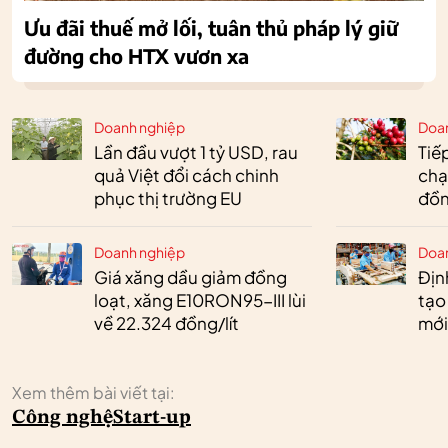
Ưu đãi thuế mở lối, tuân thủ pháp lý giữ
đường cho HTX vươn xa
Doanh nghiệp
Doa
Lần đầu vượt 1 tỷ USD, rau
Tiế
quả Việt đổi cách chinh
chạ
phục thị trường EU
đồn
Doanh nghiệp
Doa
Giá xăng dầu giảm đồng
Định
loạt, xăng E10RON95-III lùi
tạo
về 22.324 đồng/lít
mới
Xem thêm bài viết tại:
Công nghệ
Start-up