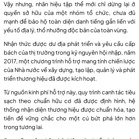
Vậy nhưng, nh
ãn hi
ệu tập thể mới chỉ dừng lại ở
quyền sở hữu của một nh
óm t
ổ chức, chưa đủ
mạnh để bảo hộ to
àn di
ện danh tiếng gắn liền với
yếu tố địa l
ý, th
ổ nhưỡng độc bản của to
àn vùng.
Nh
ận thức được dư địa ph
át tri
ển v
à yêu c
ầu cấp
b
ách c
ủa thị trường trong kỷ nguy
ên h
ội nhập, năm
2017, một chương tr
ình h
ỗ trợ mang t
ính chi
ến lược
của Nh
à nư
ớc về x
ây d
ựng, tạo lập, quản l
ý và phát
tri
ển thương hiệu đ
ã đư
ợc k
ích ho
ạt.
Từ nguồn kinh ph
í h
ỗ trợ n
ày, quy trình canh tác tiêu
s
ạch theo chuẩn hữu cơ đ
ã đư
ợc định h
ình, h
ệ
thống nhận diện thương hiệu được chuẩn h
óa, t
ạo
tiền đề vững chắc cho một c
ú b
ứt ph
á l
ớn hơn
trong tương lai.