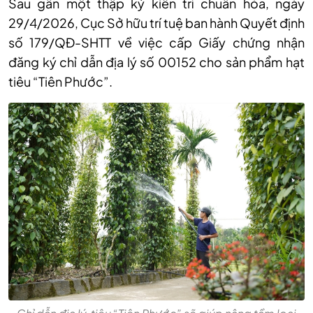
Sau gần một thập kỷ ki
ên trì chu
ẩn h
óa, ngày
29/4/2026, C
ục Sở hữu tr
í tu
ệ ban h
ành Quy
ết định
số 179/QĐ-SHTT về việc cấp Giấy chứng nhận
đăng k
ý ch
ỉ dẫn địa l
ý s
ố 00152 cho sản phẩm hạt
ti
êu “Tiên Phư
ớc”.