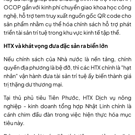
OCOP gắn với kinh ph
í chuy
ển giao khoa học c
ông
ngh
ệ, hỗ trợ tem truy xuất nguồn gốc QR code cho
sản phẩm nhằm cụ thể h
óa chính sách h
ỗ trợ ph
át
tri
ển t
ài s
ản tr
í tu
ệ trong khu vực kinh tế tập thể.
HTX v
à khát v
ọng đưa đặc sản ra biển lớn
Nếu ch
ính sách c
ủa Nh
à nư
ớc l
à n
ền tảng, ch
ính
quy
ền địa phương l
à b
ệ đỡ, th
ì các HTX chính là "h
ạt
nh
ân" v
ận h
ành đưa tài s
ản tr
í tu
ệ ấy biến th
ành giá
tr
ị thặng dư thương mại.
Tại thủ phủ ti
êu Tiên Phư
ớc, HTX Dịch vụ n
ông
nghi
ệp - kinh doanh tổng hợp Nhật Linh ch
ính là
cánh chim đ
ầu đ
àn trong vi
ệc hiện thực h
óa m
ục
ti
êu này.