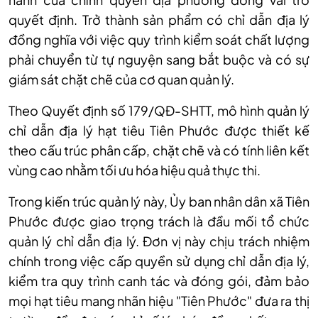
quy
ết định. Trở th
ành s
ản phẩm c
ó ch
ỉ dẫn địa l
ý
đ
ồng nghĩa với việc quy tr
ình ki
ểm so
át ch
ất lượng
phải chuyển từ tự nguyện sang bắt buộc v
à có s
ự
gi
ám sát ch
ặt chẽ của cơ quan quản l
ý.
Theo Quy
ết định số 179/QĐ-SHTT, m
ô hình qu
ản l
ý
ch
ỉ dẫn địa l
ý h
ạt ti
êu Tiên Phư
ớc được thiết kế
theo cấu tr
úc phân c
ấp, chặt chẽ v
à có tính liên k
ết
v
ùng cao nh
ằm tối ưu h
óa hi
ệu quả thực thi.
Trong kiến trúc quản lý này, Ủy ban nhân dân xã Tiên
Phước được giao trọng trách là đầu mối tổ chức
quản lý chỉ dẫn địa lý. Đơn vị này chịu trách nhiệm
chính trong việc cấp quyền sử dụng chỉ dẫn địa lý,
kiểm tra quy trình canh tác và đóng gói, đảm bảo
mọi hạt tiêu mang nhãn hiệu "Tiên Phước" đưa ra thị