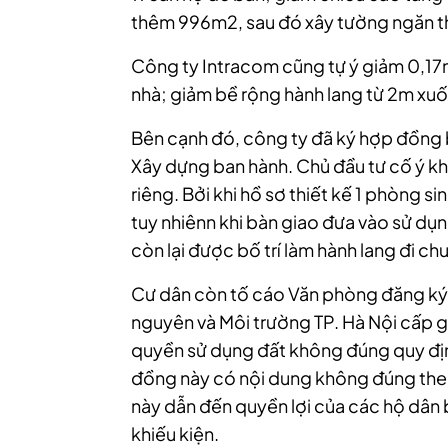
thêm 996m2, sau đó xây tường ngăn th
Công ty Intracom cũng tự ý giảm 0,17
nhà; giảm bề rộng hành lang từ 2m xuố
Bên cạnh đó, công ty đã ký hợp đồng
Xây dựng ban hành. Chủ đầu tư cố ý kh
riêng. Bởi khi hồ sơ thiết kế 1 phòng 
tuy nhiênn khi bàn giao đưa vào sử dụn
còn lại được bố trí làm hành lang đi ch
Cư dân còn tố cáo Văn phòng đăng ký 
nguyên và Môi trường TP. Hà Nội cấp 
quyền sử dụng đất không đúng quy định
đồng này có nội dung không đúng the
này dẫn đến quyền lợi của các hộ dân 
khiếu kiện.