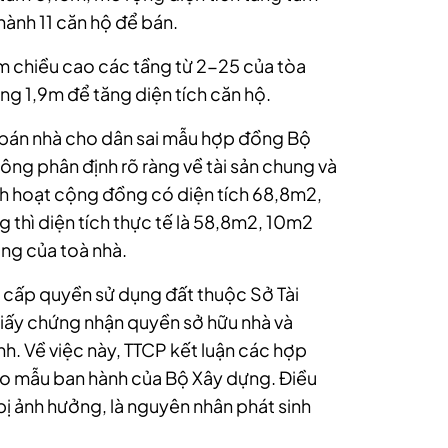
ành 11 căn hộ để bán.
m chiều cao các tầng từ 2-25 của tòa
ng 1,9m để tăng diện tích căn hộ.
 bán nhà cho dân sai mẫu hợp đồng Bộ
ông phân định rõ ràng về tài sản chung và
sinh hoạt cộng đồng có diện tích 68,8m2,
g thì diện tích thực tế là 58,8m2, 10m2
ung của toà nhà.
cấp quyền sử dụng đất thuộc Sở Tài
giấy chứng nhận quyền sở hữu nhà và
. Về việc này, TTCP kết luận các hợp
o mẫu ban hành của Bộ Xây dựng. Điều
bị ảnh hưởng, là nguyên nhân phát sinh