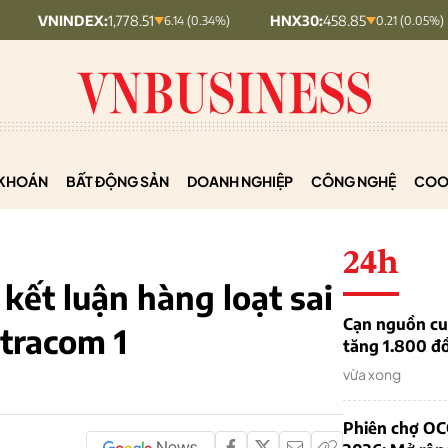
DEX:
1,778.51
HNX30:
458.85
HNXI
6.14 (0.34%)
0.21 (0.05%)
KHOÁN
BẤT ĐỘNG SẢN
DOANH NGHIỆP
CÔNG NGHỆ
COO
24h
kết luận hàng loạt sai
Cạn nguồn cun
ntracom 1
tăng 1.800 đ
vừa xong
Phiên chợ OC