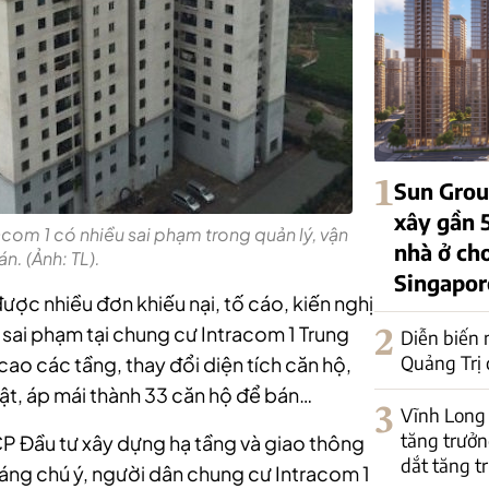
1
Sun Grou
xây gần 5
acom 1 có nhiều sai phạm trong quản lý, vận
nhà ở ch
n. (Ảnh: TL).
Singapor
được nhiều đơn khiếu nại, tố cáo, kiến nghị
 sai phạm tại chung cư Intracom 1 Trung
2
Diễn biến 
Quảng Trị 
cao các tầng, thay đổi diện tích căn hộ,
ật, áp mái thành 33 căn hộ để bán…
3
Vĩnh Long 
tăng trưởng
P Đầu tư xây dựng hạ tầng và giao thông
dắt tăng t
áng chú ý, người dân chung cư Intracom 1