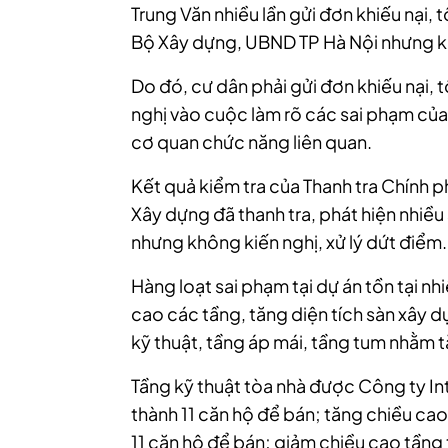
Trung Văn nhiều lần gửi đơn khiếu nại,
Bộ Xây dựng, UBND TP Hà Nội nhưng k
Do đó, cư dân phải gửi đơn khiếu nại, 
nghị vào cuộc làm rõ các sai phạm củ
cơ quan chức năng liên quan.
Kết quả kiểm tra của Thanh tra Chính p
Xây dựng đã thanh tra, phát hiện nhiều
nhưng không kiến nghị, xử lý dứt điểm.
Hàng loạt sai phạm tại dự án tồn tại nh
cao các tầng, tăng diện tích sàn xây 
kỹ thuật, tầng áp mái, tầng tum nhằm 
Tầng kỹ thuật tòa nhà được Công ty I
thành 11 căn hộ để bán; tăng chiều ca
11 căn hộ để bán; giảm chiều cao tầng