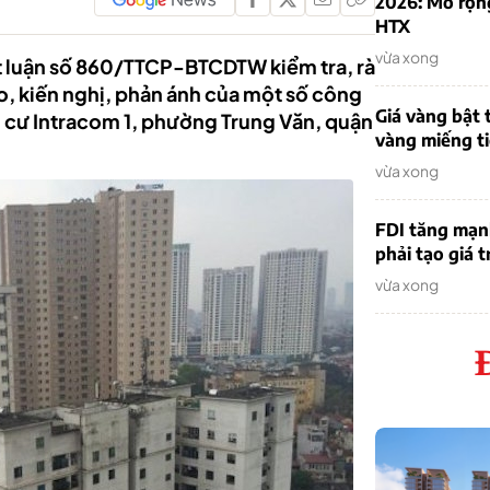
2026: Mở rộn
HTX
vừa xong
t luận số 860/TTCP-BTCDTW kiểm tra, rà
áo, kiến nghị, phản ánh của một số công
Giá vàng bật 
g cư Intracom 1, phường Trung Văn, quận
vàng miếng ti
vừa xong
FDI tăng mạn
phải tạo giá t
vừa xong