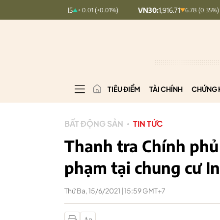
DEX:
127.15
VN30:
1,916.71
VNIN
+ 0.01 (+0.01%)
6.78 (0.35%)
TIÊU ĐIỂM
TÀI CHÍNH
CHỨNG 
BẤT ĐỘNG SẢN
TIN TỨC
Thanh tra Chính phủ 
phạm tại chung cư I
Thứ Ba, 15/6/2021 | 15:59 GMT+7