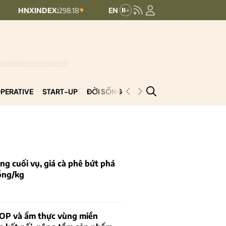
NDEX:
298.18
UPCOMINDEX:
127.15
3.02 (1%)
+ 0.01 (+0.01%)
PERATIVE
START-UP
ĐỜI SỐNG
PODCAST
VNCOOP
g cuối vụ, giá cà phê bứt phá
ồng/kg
OP và ẩm thực vùng miền