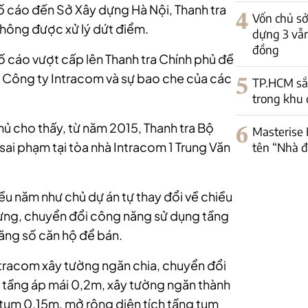
 tố cáo đến Sở Xây dựng Hà Nội, Thanh tra
4
Vốn chủ s
hông được xử lý dứt điểm.
dựng 3 vẫn
đồng
tố cáo vượt cấp lên Thanh tra Chính phủ đề
a Công ty Intracom và sự bao che của các
5
TP.HCM sắp
trong khu 
hủ cho thấy, từ năm 2015, Thanh tra Bộ
6
Masterise 
 sai phạm tại tòa nhà Intracom 1 Trung Văn
tên “Nhà đ
iều năm như chủ dự án tự thay đổi về chiều
dựng, chuyển đổi công năng sử dụng tầng
tăng số căn hộ để bán.
ntracom xây tường ngăn chia, chuyển đổi
o tầng áp mái 0,2m, xây tường ngăn thành
 tum 0,15m, mở rộng diện tích tầng tum