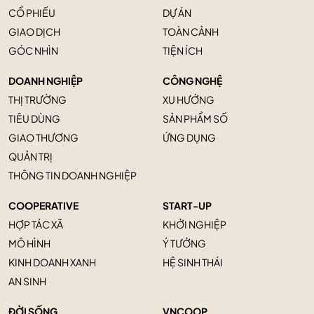
CỔ PHIẾU
DỰ ÁN
GIAO DỊCH
TOÀN CẢNH
GÓC NHÌN
TIỆN ÍCH
DOANH NGHIỆP
CÔNG NGHỆ
THỊ TRƯỜNG
XU HƯỚNG
TIÊU DÙNG
SẢN PHẨM SỐ
GIAO THƯƠNG
ỨNG DỤNG
QUẢN TRỊ
THÔNG TIN DOANH NGHIỆP
COOPERATIVE
START-UP
HỢP TÁC XÃ
KHỞI NGHIỆP
MÔ HÌNH
Ý TƯỞNG
KINH DOANH XANH
HỆ SINH THÁI
AN SINH
ĐỜI SỐNG
VNCOOP