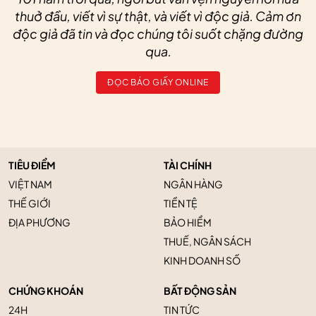
thuở đầu, viết vì sự thật, và viết vì độc giả. Cảm ơn
độc giả đã tin và đọc chúng tôi suốt chặng đường
qua.
ĐỌC BÁO GIẤY ONLINE
TIÊU ĐIỂM
TÀI CHÍNH
VIỆT NAM
NGÂN HÀNG
THẾ GIỚI
TIỀN TỆ
ĐỊA PHƯƠNG
BẢO HIỂM
THUẾ, NGÂN SÁCH
KINH DOANH SỐ
CHỨNG KHOÁN
BẤT ĐỘNG SẢN
24H
TIN TỨC