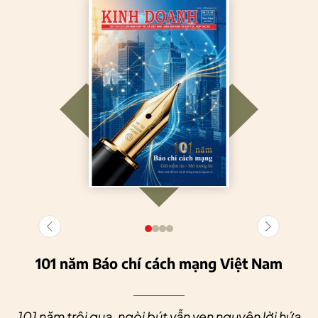
101 năm Báo chí cách mạng Việt Nam
101 năm trôi qua, ngòi bút vẫn vẹn nguyên lời hứa