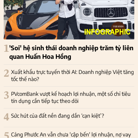
1
'Soi' hệ sinh thái doanh nghiệp trăm tỷ liên
quan Huấn Hoa Hồng
2
Xuất khẩu trực tuyến thời AI: Doanh nghiệp Việt tăng
tốc thế nào?
3
PVcomBank vượt kế hoạch lợi nhuận, một số chỉ tiêu
tín dụng cần tiếp tục theo dõi
4
Sức hút của đất nền đang dần ‘cạn kiệt’?
5
Cảng Phước An vẫn chưa 'cập bến' lợi nhuận, nợ vay