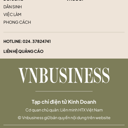
DÂN SINH
VIỆC LÀM
PHONG CÁCH
HOTLINE:
024. 37824741
LIÊN HỆ QUẢNG CÁO
Tạp chí điện tử Kinh Doanh
Cơ quan chủ quản: Liên minh HTX Việt Nam
© Vnbusiness giữ bản quyền nội dung trên website