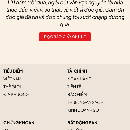
101 năm trôi qua, ngòi bút vẫn vẹn nguyên lời hứa
thuở đầu, viết vì sự thật, và viết vì độc giả. Cảm ơn
độc giả đã tin và đọc chúng tôi suốt chặng đường
qua.
ĐỌC BÁO GIẤY ONLINE
TIÊU ĐIỂM
TÀI CHÍNH
VIỆT NAM
NGÂN HÀNG
THẾ GIỚI
TIỀN TỆ
ĐỊA PHƯƠNG
BẢO HIỂM
THUẾ, NGÂN SÁCH
KINH DOANH SỐ
CHỨNG KHOÁN
BẤT ĐỘNG SẢN