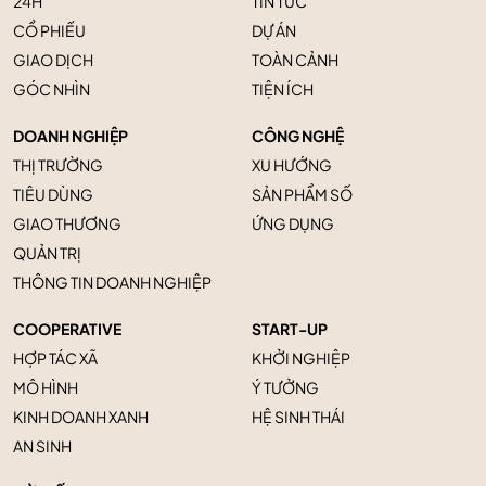
24H
TIN TỨC
CỔ PHIẾU
DỰ ÁN
GIAO DỊCH
TOÀN CẢNH
GÓC NHÌN
TIỆN ÍCH
DOANH NGHIỆP
CÔNG NGHỆ
THỊ TRƯỜNG
XU HƯỚNG
TIÊU DÙNG
SẢN PHẨM SỐ
GIAO THƯƠNG
ỨNG DỤNG
QUẢN TRỊ
THÔNG TIN DOANH NGHIỆP
COOPERATIVE
START-UP
HỢP TÁC XÃ
KHỞI NGHIỆP
MÔ HÌNH
Ý TƯỞNG
KINH DOANH XANH
HỆ SINH THÁI
AN SINH