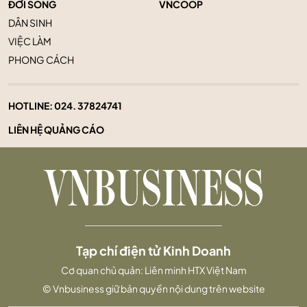
ĐỜI SỐNG
VNCOOP
DÂN SINH
VIỆC LÀM
PHONG CÁCH
HOTLINE:
024. 37824741
LIÊN HỆ QUẢNG CÁO
Tạp chí điện tử Kinh Doanh
Cơ quan chủ quản: Liên minh HTX Việt Nam
© Vnbusiness giữ bản quyền nội dung trên website