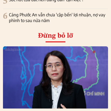
5
6
Cảng Phước An vẫn chưa 'cập bến' lợi nhuận, nợ vay
phình to sau nửa năm
Đừng bỏ lỡ