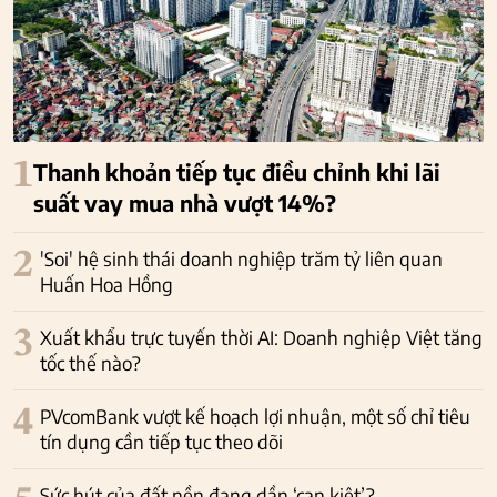
1
Thanh khoản tiếp tục điều chỉnh khi lãi
suất vay mua nhà vượt 14%?
2
'Soi' hệ sinh thái doanh nghiệp trăm tỷ liên quan
Huấn Hoa Hồng
3
Xuất khẩu trực tuyến thời AI: Doanh nghiệp Việt tăng
tốc thế nào?
4
PVcomBank vượt kế hoạch lợi nhuận, một số chỉ tiêu
tín dụng cần tiếp tục theo dõi
Sức hút của đất nền đang dần ‘cạn kiệt’?