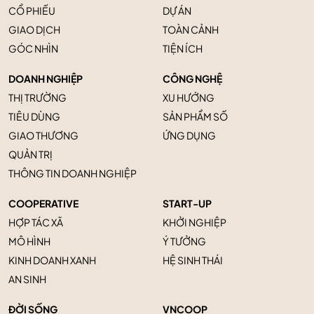
CỔ PHIẾU
DỰ ÁN
GIAO DỊCH
TOÀN CẢNH
GÓC NHÌN
TIỆN ÍCH
DOANH NGHIỆP
CÔNG NGHỆ
THỊ TRƯỜNG
XU HƯỚNG
TIÊU DÙNG
SẢN PHẨM SỐ
GIAO THƯƠNG
ỨNG DỤNG
QUẢN TRỊ
THÔNG TIN DOANH NGHIỆP
COOPERATIVE
START-UP
HỢP TÁC XÃ
KHỞI NGHIỆP
MÔ HÌNH
Ý TƯỞNG
KINH DOANH XANH
HỆ SINH THÁI
AN SINH
ĐỜI SỐNG
VNCOOP