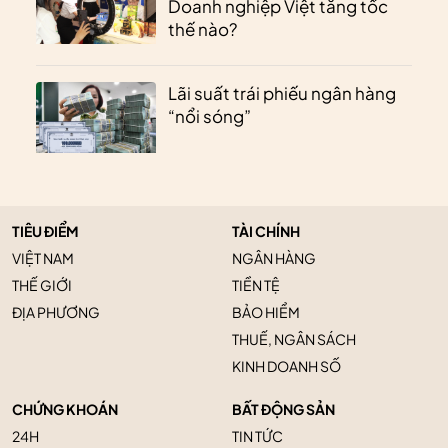
Doanh nghiệp Việt tăng tốc
thế nào?
Lãi suất trái phiếu ngân hàng
“nổi sóng”
TIÊU ĐIỂM
TÀI CHÍNH
VIỆT NAM
NGÂN HÀNG
THẾ GIỚI
TIỀN TỆ
ĐỊA PHƯƠNG
BẢO HIỂM
THUẾ, NGÂN SÁCH
KINH DOANH SỐ
CHỨNG KHOÁN
BẤT ĐỘNG SẢN
24H
TIN TỨC