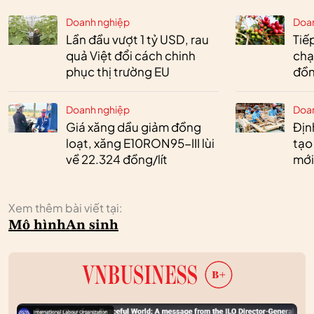
Doanh nghiệp
Doa
Lần đầu vượt 1 tỷ USD, rau
Tiế
quả Việt đổi cách chinh
chạ
phục thị trường EU
đồn
Doanh nghiệp
Doa
Giá xăng dầu giảm đồng
Định
loạt, xăng E10RON95-III lùi
tạo
về 22.324 đồng/lít
mới
Xem thêm bài viết tại:
Mô hình
An sinh