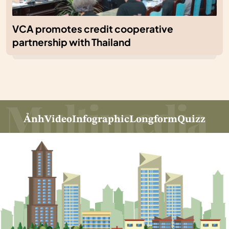
VCA promotes credit cooperative
partnership with Thailand
Ảnh
Video
Infographic
Longform
Quizz