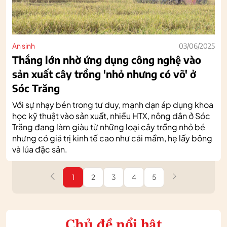
An sinh
03/06/2025
Thắng lớn nhờ ứng dụng công nghệ vào
sản xuất cây trồng 'nhỏ nhưng có võ' ở
Sóc Trăng
Với sự nhạy bén trong tư duy, mạnh dạn áp dụng khoa
học kỹ thuật vào sản xuất, nhiều HTX, nông dân ở Sóc
Trăng đang làm giàu từ những loại cây trồng nhỏ bé
nhưng có giá trị kinh tế cao như cải mầm, hẹ lấy bông
và lúa đặc sản.
1
2
3
4
5
Chủ đề nổi bật