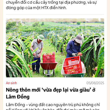
chuyển đổi cơ cấu cây trồng tại địa phương, và sự
đóng góp của một HTX điển hình.
An sinh
05/08/2025
Nông thôn mới ‘vừa đẹp lại vừa giàu’ ở
Lâm Đồng
Lâm Đồng – vùng đất cao nguyên trù phú không chỉ
nổi tiếng với khí hậu ôn hòa, đất đai màu mỡ mà còn