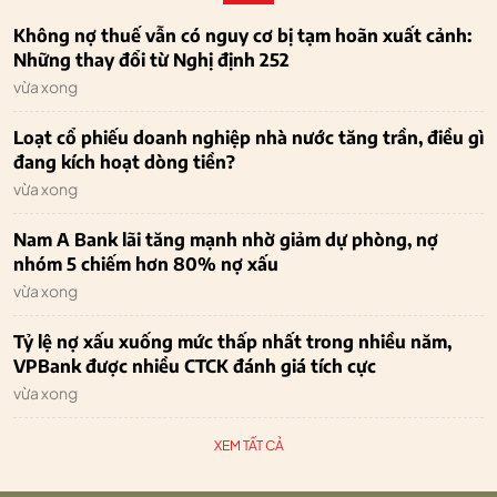
Không nợ thuế vẫn có nguy cơ bị tạm hoãn xuất cảnh:
Những thay đổi từ Nghị định 252
vừa xong
Loạt cổ phiếu doanh nghiệp nhà nước tăng trần, điều gì
đang kích hoạt dòng tiền?
vừa xong
Nam A Bank lãi tăng mạnh nhờ giảm dự phòng, nợ
nhóm 5 chiếm hơn 80% nợ xấu
vừa xong
Tỷ lệ nợ xấu xuống mức thấp nhất trong nhiều năm,
VPBank được nhiều CTCK đánh giá tích cực
vừa xong
XEM TẤT CẢ