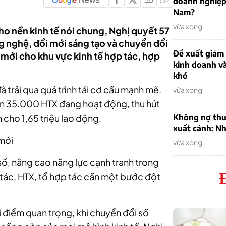
doanh nghiệp
Nam?
vừa xong
ho nền kinh tế nói chung, Nghị quyết 57
g nghệ, đổi mới sáng tạo và chuyển đổi
Đề xuất giảm
mới cho khu vực kinh tế hợp tác, hợp
kinh doanh v
khó
ã trải qua quá trình tái cơ cấu mạnh mẽ.
vừa xong
n 35.000 HTX đang hoạt động, thu hút
m cho 1,65 triệu lao động.
Không nợ thu
xuất cảnh: Nh
 mới
vừa xong
 số, nâng cao năng lực cạnh tranh trong
p tác, HTX, tổ hợp tác cần một bước đột
i điểm quan trọng, khi chuyển đổi số