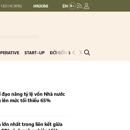
HNXINDEX:
293.44
UPCOMINDEX:
126.99
+ 0.25 (+0.09%)
PERATIVE
START-UP
ĐỜI SỐNG
PODCAST
VNCOOP
 đạo nâng tỷ lệ vốn Nhà nước
k lên mức tối thiểu 65%
 lớn nhất trong liên kết giữa