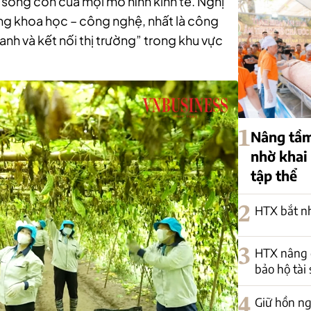
 sống còn của mọi mô hình kinh tế. Nghị
ng khoa học – công nghệ, nhất là công
oanh và kết nối thị trường” trong khu vực
1
Nâng tầm
nhờ khai
tập thể
2
HTX bắt nh
3
HTX nâng 
bảo hộ tài 
4
Giữ hồn ng