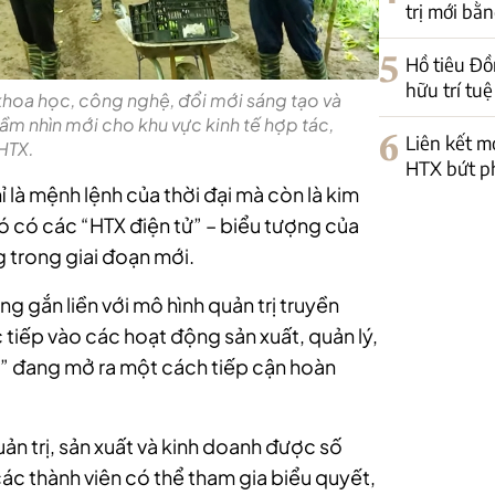
trị mới bằn
5
Hồ tiêu Đồ
hữu trí tuệ
 khoa học, công nghệ, đổi mới sáng tạo và
ầm nhìn mới cho khu vực kinh tế hợp tác,
6
Liên kết m
HTX.
HTX bứt p
 là mệnh lệnh của thời đại mà còn là kim
ó có các “HTX điện tử” – biểu tượng của
g trong giai đoạn mới.
g gắn liền với mô hình quản trị truyền
c tiếp vào các hoạt động sản xuất, quản lý,
tử” đang mở ra một cách tiếp cận hoàn
uản trị, sản xuất và kinh doanh được số
các thành viên có thể tham gia biểu quyết,