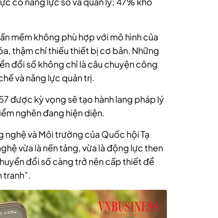
ực có năng lực số và quản lý; 47% khó
ần mềm không phù hợp với mô hình của
óa, thậm chí thiếu thiết bị cơ bản. Những
ển đổi số không chỉ là câu chuyện công
chế và năng lực quản trị.
t 57 được kỳ vọng sẽ tạo hành lang pháp lý
điểm nghẽn đang hiện diện.
 nghệ và Môi trường của Quốc hội Tạ
ghệ vừa là nền tảng, vừa là động lực then
chuyển đổi số càng trở nên cấp thiết để
 tranh”.