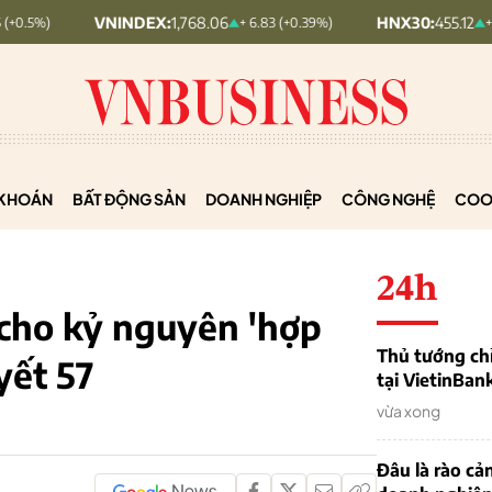
VNINDEX:
1,768.06
HNX30:
455.12
+ 6.83 (+0.39%)
+ 1.63 (+0.36%)
KHOÁN
BẤT ĐỘNG SẢN
DOANH NGHIỆP
CÔNG NGHỆ
COO
24h
 cho kỷ nguyên 'hợp
Thủ tướng chỉ
yết 57
tại VietinBan
vừa xong
Đâu là rào cản