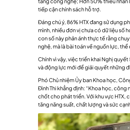
tầng công nghệ; Hơn 50% thiếu nhân l
tiếp cận chính sách hỗ trợ.
Đáng chú ý, 86% HTX đang sử dụng ph
mình, nhiều đơn vị chưa có dữ liệu số h
con số này phản ánh thực tế rằng chuy
nghệ, mà là bài toán về nguồn lực, thể 
Chính vì vậy, việc triển khai Nghị quyế
và động lực mới để giải quyết những 
Phó Chủ nhiệm Ủy ban Khoa học, Công
Đình Thi khẳng định: “Khoa học, công n
chốt cho phát triển. Với khu vực HTX, 
tăng năng suất, chất lượng và sức cạnh