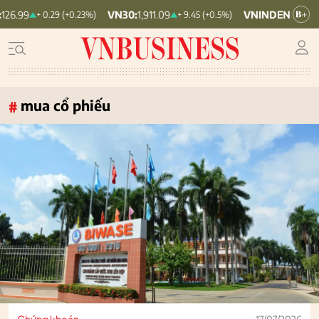
VN30:
1,911.09
VNINDEX:
1,768.06
HNX
+ 9.45 (+0.5%)
+ 6.83 (+0.39%)
mua cổ phiếu
#
Chứng khoán