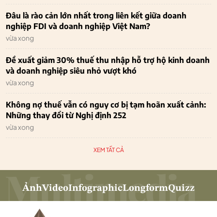
Đâu là rào cản lớn nhất trong liên kết giữa doanh
nghiệp FDI và doanh nghiệp Việt Nam?
vừa xong
Đề xuất giảm 30% thuế thu nhập hỗ trợ hộ kinh doanh
và doanh nghiệp siêu nhỏ vượt khó
vừa xong
Không nợ thuế vẫn có nguy cơ bị tạm hoãn xuất cảnh:
Những thay đổi từ Nghị định 252
vừa xong
XEM TẤT CẢ
Ảnh
Video
Infographic
Longform
Quizz