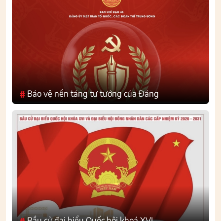
Bảo vệ nền tảng tư tưởng của Đảng
#
Bầu cử đại biểu Quốc hội khoá XVI
#