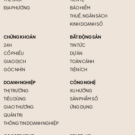
ĐỊA PHƯƠNG
BẢO HIỂM
THUẾ, NGÂN SÁCH
KINH DOANH SỐ
CHỨNG KHOÁN
BẤT ĐỘNG SẢN
24H
TIN TỨC
CỔ PHIẾU
DỰ ÁN
GIAO DỊCH
TOÀN CẢNH
GÓC NHÌN
TIỆN ÍCH
DOANH NGHIỆP
CÔNG NGHỆ
THỊ TRƯỜNG
XU HƯỚNG
TIÊU DÙNG
SẢN PHẨM SỐ
GIAO THƯƠNG
ỨNG DỤNG
QUẢN TRỊ
THÔNG TIN DOANH NGHIỆP