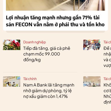
Lợi nhuận tăng mạnh nhưng gần 71% tài
sản FECON vẫn nằm ở phải thu và tồn kho
Doanh nghiệp
Tài c
Tiếp đà tăng, giá cà phê
Đề 
chạm mốc 99.000
nhậ
đồng/kg
và 
vượ
Tài chính
Tài c
Nam A Bank lãi tăng mạnh
Khô
nhờ giảm dự phòng, tỷ lệ
cơ 
nợ xấu giảm còn 1,47%
Nhữ
địn