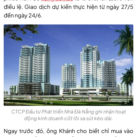
điều lệ. Giao dịch dự kiến thực hiện từ ngày 27/5
đến ngày 24/6.
CTCP Đầu tư Phát triển Nhà Đà Nẵng ghi nhận hoạt
động kinh doanh cốt lõi sa sút kéo dài.
Ngay
t
rước
đó, ô
ng Khánh cho biết chỉ mua vào