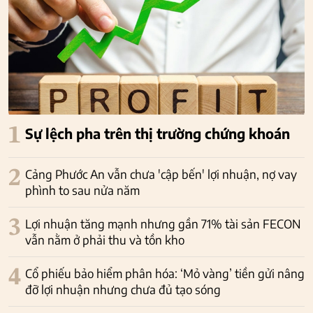
1
Sự lệch pha trên thị trường chứng khoán
2
Cảng Phước An vẫn chưa 'cập bến' lợi nhuận, nợ vay
phình to sau nửa năm
3
Lợi nhuận tăng mạnh nhưng gần 71% tài sản FECON
vẫn nằm ở phải thu và tồn kho
4
Cổ phiếu bảo hiểm phân hóa: ‘Mỏ vàng’ tiền gửi nâng
đỡ lợi nhuận nhưng chưa đủ tạo sóng