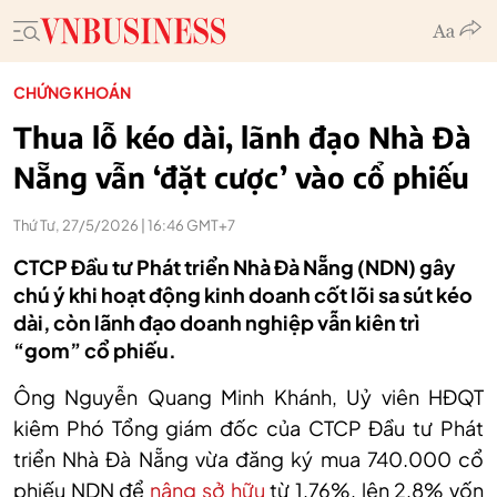
CHỨNG KHOÁN
Thua lỗ kéo dài, lãnh đạo Nhà Đà
Nẵng vẫn ‘đặt cược’ vào cổ phiếu
Thứ Tư, 27/5/2026 | 16:46 GMT+7
CTCP Đầu tư Phát triển Nhà Đà Nẵng (NDN) gây
chú ý khi hoạt động kinh doanh cốt lõi sa sút kéo
dài, còn lãnh đạo doanh nghiệp vẫn kiên trì
“gom” cổ phiếu.
Ông Nguyễn Quang Minh Khánh,
Uỷ viên
HĐQT
kiêm Phó Tổng giám đốc của CTCP Đầu tư Phát
triển Nhà Đà Nẵng vừa đăng ký mua 740.000 cổ
phiếu NDN để
nâng sở hữu
từ 1,76%, lên 2,8% vốn