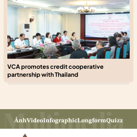
VCA promotes credit cooperative
partnership with Thailand
Ảnh
Video
Infographic
Longform
Quizz