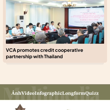
VCA promotes credit cooperative
partnership with Thailand
Ảnh
Video
Infographic
Longform
Quizz