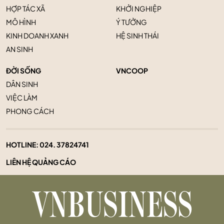
HỢP TÁC XÃ
KHỞI NGHIỆP
MÔ HÌNH
Ý TƯỞNG
KINH DOANH XANH
HỆ SINH THÁI
AN SINH
ĐỜI SỐNG
VNCOOP
DÂN SINH
VIỆC LÀM
PHONG CÁCH
HOTLINE:
024. 37824741
LIÊN HỆ QUẢNG CÁO