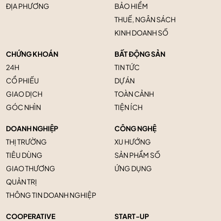
ĐỊA PHƯƠNG
BẢO HIỂM
THUẾ, NGÂN SÁCH
KINH DOANH SỐ
CHỨNG KHOÁN
BẤT ĐỘNG SẢN
24H
TIN TỨC
CỔ PHIẾU
DỰ ÁN
GIAO DỊCH
TOÀN CẢNH
GÓC NHÌN
TIỆN ÍCH
DOANH NGHIỆP
CÔNG NGHỆ
THỊ TRƯỜNG
XU HƯỚNG
TIÊU DÙNG
SẢN PHẨM SỐ
GIAO THƯƠNG
ỨNG DỤNG
QUẢN TRỊ
THÔNG TIN DOANH NGHIỆP
COOPERATIVE
START-UP