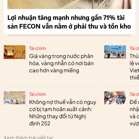
Lợi nhuận tăng mạnh nhưng gần 71% tài
sản FECON vẫn nằm ở phải thu và tồn kho
Tài chính
Tài c
Giá vàng trong nước phân
Thủ
hóa, vàng nhẫn có nơi bán
lệ 
cao hơn vàng miếng
Vie
thi
Tài chính
Tài c
Không nợ thuế vẫn có nguy
Đề 
cơ bị tạm hoãn xuất cảnh:
nhậ
Những thay đổi từ Nghị
và 
định 252
vượ
Xem thêm bài viết tại: