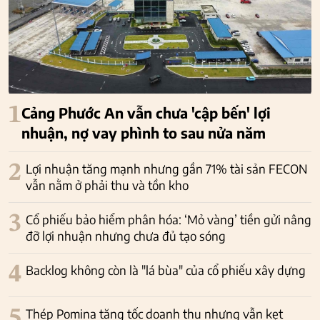
1
Cảng Phước An vẫn chưa 'cập bến' lợi
nhuận, nợ vay phình to sau nửa năm
2
Lợi nhuận tăng mạnh nhưng gần 71% tài sản FECON
vẫn nằm ở phải thu và tồn kho
3
Cổ phiếu bảo hiểm phân hóa: ‘Mỏ vàng’ tiền gửi nâng
đỡ lợi nhuận nhưng chưa đủ tạo sóng
4
Backlog không còn là "lá bùa" của cổ phiếu xây dựng
5
Thép Pomina tăng tốc doanh thu nhưng vẫn kẹt