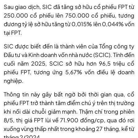
Sau giao dịch, SIC đã tăng sở hữu cổ phiếu FPT từ
250.000 cổ phiếu lên 750.000 cổ phiếu, tương
đương tỷ lệ sở hữu tăng từ 0,015% lên 0,044% vốn
tại FPT.
SIC được biết đến là thành viên của Tổng công ty
Đầu tư và Kinh doanh vốn nhà nước (SCIC). Tính đến
cuối năm 2025, SCIC sở hữu hơn 96,5 triệu cổ
phiếu FPT, tương ứng 5,67% vốn điều lệ doanh
nghiệp.
Thông tin này gây
bất ngờ bởi thời gian qua, cổ
phiếu FPT
trở thành tâm điểm chú ý trên thị trường
khi nối dài chuỗi giảm mạnh
. Thậm chí trong phiên
8/5, thị giá FPT lùi về 71.900 đồng/cp, qua đó rơi
xuống vùng thấp nhất trong khoảng 27 tháng, kể từ
tháng 2/2024.