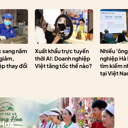
 sang năm
Xuất khẩu trực tuyến
Nhiều 'ông
 giảm,
thời AI: Doanh nghiệp
nghiệp Hà
p thay đổi
Việt tăng tốc thế nào?
tìm kiếm n
tại Việt N
 Hoa