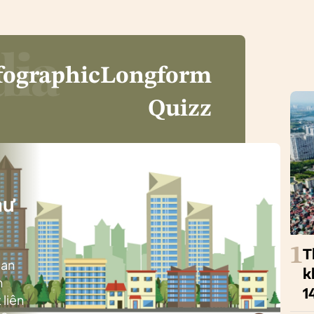
fographic
Longform
Quizz
i
hư
1
T
ban
k
h
1
 liên