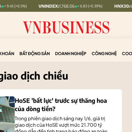
VNINDEX:
1,768.06
HNX30:
455.12
%)
+ 6.83 (+0.39%)
+ 1.
KHOÁN
BẤT ĐỘNG SẢN
DOANH NGHIỆP
CÔNG NGHỆ
COO
iao dịch chiều
HoSE 'bất lực' trước sự thăng hoa
của dòng tiền?
Trong phiên giao dịch sáng nay 1/6, giá trị
giao dịch của HoSE vượt mức 21.700 tỷ
đồng dẫn đến tình trạng báo động an toàn