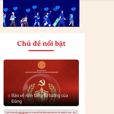
Chủ đề nổi bật
Bảo vệ nền tảng tư tưởng của
#
Đảng