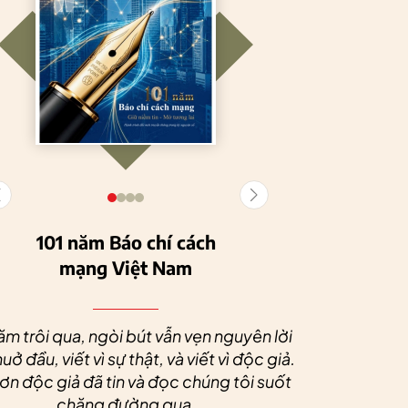
101 năm Báo chí cách
mạng Việt Nam
Tuyên Quang
HTX Nông
phát triển kinh tế
nghiệp hữu cơ
Nhân dịp 
tập thể, tạo động
Tiên Dương: Kh
Quý độc g
ăm trôi qua, ngòi bút vẫn vẹn nguyên lời
lực cho nông
nông nghiệp x
tác xã sức
uở đầu, viết vì sự thật, và viết vì độc giả.
nghiệp bền vững
tạo nên thương
dài và 
n độc giả đã tin và đọc chúng tôi suốt
hiệu
chặng đường qua.