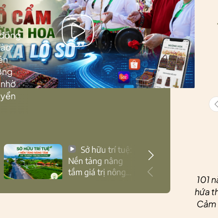
 đồng
Lào
ên
ướng
 nhờ
uyển
Sở hữu trí tuệ:
Nền tảng nâng
tầm giá trị nông
101 n
sản Thái Nguyên
hứa th
Cảm ơ