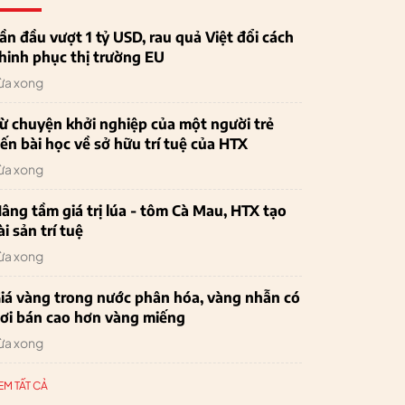
ần đầu vượt 1 tỷ USD, rau quả Việt đổi cách
hinh phục thị trường EU
ừa xong
ừ chuyện khởi nghiệp của một người trẻ
ến bài học về sở hữu trí tuệ của HTX
ừa xong
âng tầm giá trị lúa - tôm Cà Mau, HTX tạo
ài sản trí tuệ
ừa xong
iá vàng trong nước phân hóa, vàng nhẫn có
ơi bán cao hơn vàng miếng
ừa xong
EM TẤT CẢ