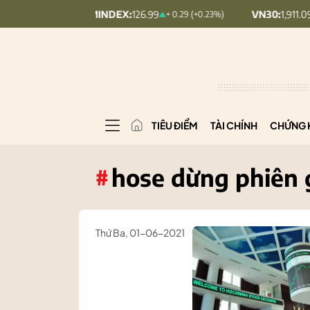
UPCOMINDEX:
126.99
VN30:
1,911.09
+ 0.29 (+0.23%)
+ 9.45 (+0.5
TIÊU ĐIỂM
TÀI CHÍNH
CHỨNG 
hose dừng phiên g
#
Thứ Ba, 01-06-2021