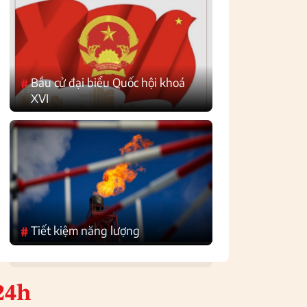
Bầu cử đại biểu Quốc hội khoá
#
XVI
Tiết kiệm năng lượng
#
24h