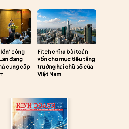
 lớn' công
Fitch chỉ ra bài toán
 Lan đang
vốn cho mục tiêu tăng
hà cung cấp
trưởng hai chữ số của
am
Việt Nam