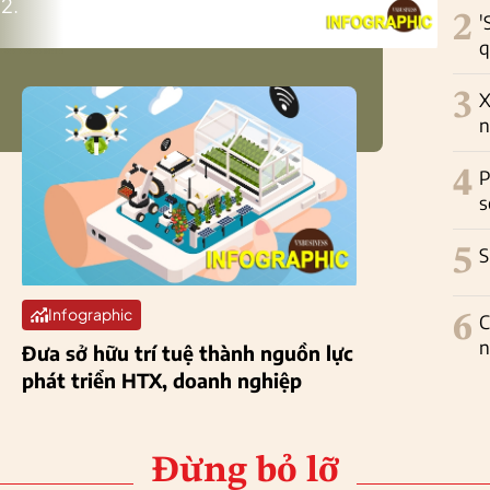
2.
2
'
q
3
X
n
4
P
s
5
S
Infographic
6
C
n
Đưa sở hữu trí tuệ thành nguồn lực
phát triển HTX, doanh nghiệp
Đừng bỏ lỡ